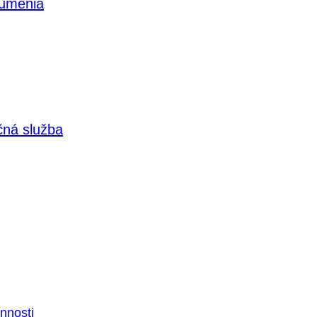
 umenia
čná služba
nnosti