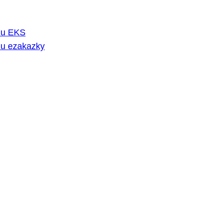
rmu EKS
mu ezakazky