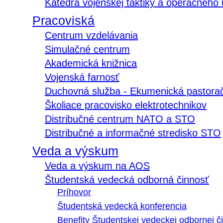
Katedra vojenskej taktiky a operačného
Pracoviská
Centrum vzdelávania
Simulačné centrum
Akademická knižnica
Vojenská farnosť
Duchovná služba - Ekumenická pastora
Školiace pracovisko elektrotechnikov
Distribučné centrum NATO a STO
Distribučné a informačné stredisko STO
Veda a výskum
Veda a výskum na AOS
Študentská vedecká odborná činnosť
Príhovor
Študentská vedecká konferencia
Benefity Študentskej vedeckej odbornej či