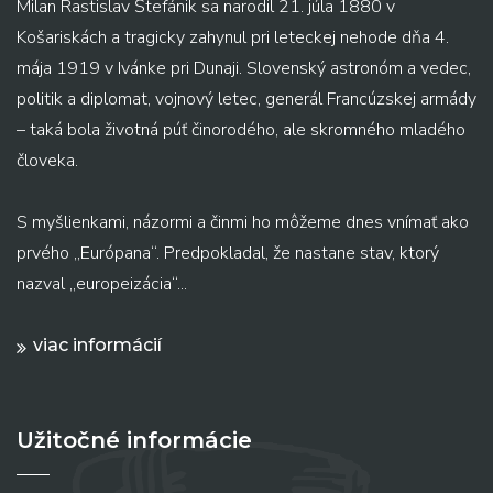
Milan Rastislav Štefánik sa narodil 21. júla 1880 v
Košariskách a tragicky zahynul pri leteckej nehode dňa 4.
mája 1919 v Ivánke pri Dunaji. Slovenský astronóm a vedec,
politik a diplomat, vojnový letec, generál Francúzskej armády
– taká bola životná púť činorodého, ale skromného mladého
človeka.
S myšlienkami, názormi a činmi ho môžeme dnes vnímať ako
prvého „Európana“. Predpokladal, že nastane stav, ktorý
nazval „europeizácia“...
viac informácií
Užitočné informácie