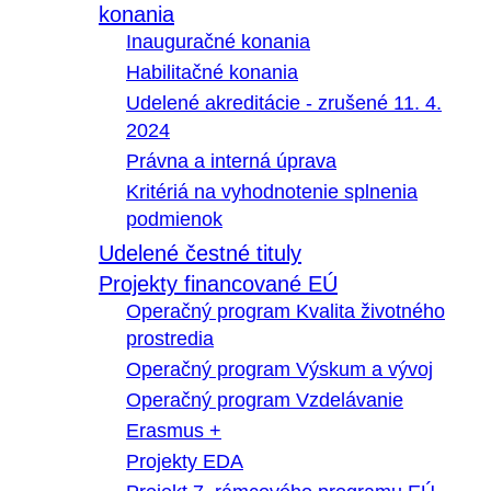
konania
Inauguračné konania
Habilitačné konania
Udelené akreditácie - zrušené 11. 4.
2024
Právna a interná úprava
Kritériá na vyhodnotenie splnenia
podmienok
Udelené čestné tituly
Projekty financované EÚ
Operačný program Kvalita životného
prostredia
Operačný program Výskum a vývoj
Operačný program Vzdelávanie
Erasmus +
Projekty EDA