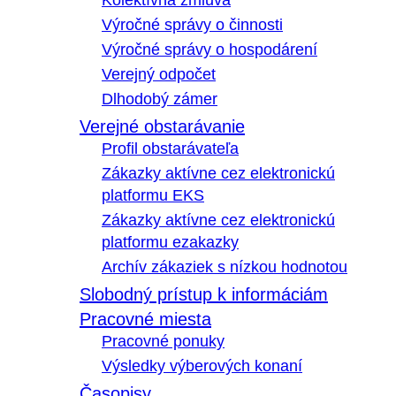
Kolektívna zmluva
Výročné správy o činnosti
Výročné správy o hospodárení
Verejný odpočet
Dlhodobý zámer
Verejné obstarávanie
Profil obstarávateľa
Zákazky aktívne cez elektronickú
platformu EKS
Zákazky aktívne cez elektronickú
platformu ezakazky
Archív zákaziek s nízkou hodnotou
Slobodný prístup k informáciám
Pracovné miesta
Pracovné ponuky
Výsledky výberových konaní
Časopisy