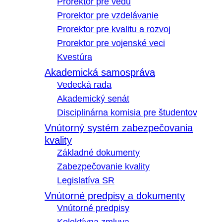
Prorektor pre vedu
Prorektor pre vzdelávanie
Prorektor pre kvalitu a rozvoj
Prorektor pre vojenské veci
Kvestúra
Akademická samospráva
Vedecká rada
Akademický senát
Disciplinárna komisia pre študentov
Vnútorný systém zabezpečovania
kvality
Základné dokumenty
Zabezpečovanie kvality
Legislatíva SR
Vnútorné predpisy a dokumenty
Vnútorné predpisy