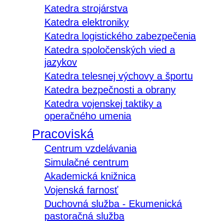
Katedra strojárstva
Katedra elektroniky
Katedra logistického zabezpečenia
Katedra spoločenských vied a
jazykov
Katedra telesnej výchovy a športu
Katedra bezpečnosti a obrany
Katedra vojenskej taktiky a
operačného umenia
Pracoviská
Centrum vzdelávania
Simulačné centrum
Akademická knižnica
Vojenská farnosť
Duchovná služba - Ekumenická
pastoračná služba