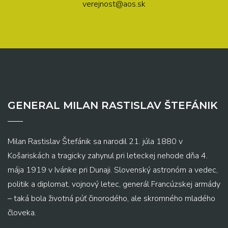
verejnost@aos.sk
GENERAL MILAN RASTISLAV ŠTEFÁNIK
Milan Rastislav Štefánik sa narodil 21. júla 1880 v
Košariskách a tragicky zahynul pri leteckej nehode dňa 4.
mája 1919 v Ivánke pri Dunaji. Slovenský astronóm a vedec,
politik a diplomat, vojnový letec, generál Francúzskej armády
– taká bola životná púť činorodého, ale skromného mladého
človeka.