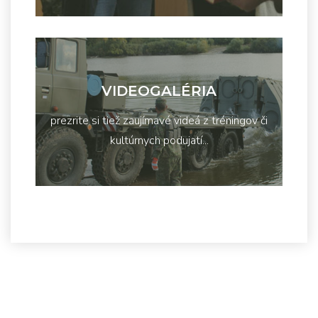
VIDEOGALÉRIA
prezrite si tiež zaujímavé videá z tréningov či
kultúrnych podujatí...