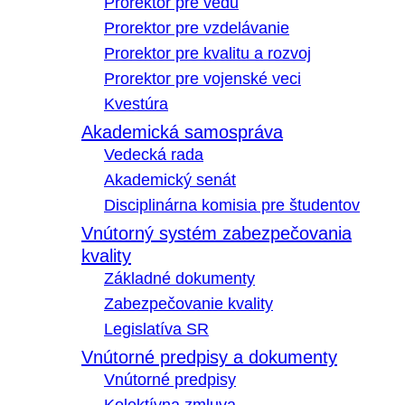
Prorektor pre vedu
Prorektor pre vzdelávanie
Prorektor pre kvalitu a rozvoj
Prorektor pre vojenské veci
Kvestúra
Akademická samospráva
Vedecká rada
Akademický senát
Disciplinárna komisia pre študentov
Vnútorný systém zabezpečovania
kvality
Základné dokumenty
Zabezpečovanie kvality
Legislatíva SR
Vnútorné predpisy a dokumenty
Vnútorné predpisy