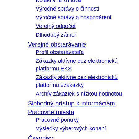
Kolektívna zmluva
Výročné správy o činnosti
Výročné správy o hospodárení
Verejný odpočet
Dlhodobý zámer
Verejné obstarávanie
Profil obstarávateľa
Zákazky aktívne cez elektronickú
platformu EKS
Zákazky aktívne cez elektronickú
platformu ezakazky
Archív zákaziek s nízkou hodnotou
Slobodný prístup k informáciám
Pracovné miesta
Pracovné ponuky
Výsledky výberových konaní
Časopisy