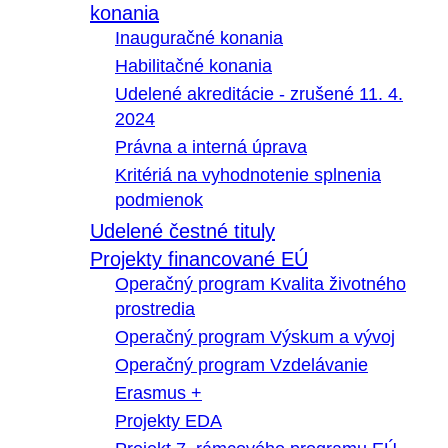
konania
Inauguračné konania
Habilitačné konania
Udelené akreditácie - zrušené 11. 4.
2024
Právna a interná úprava
Kritériá na vyhodnotenie splnenia
podmienok
Udelené čestné tituly
Projekty financované EÚ
Operačný program Kvalita životného
prostredia
Operačný program Výskum a vývoj
Operačný program Vzdelávanie
Erasmus +
Projekty EDA