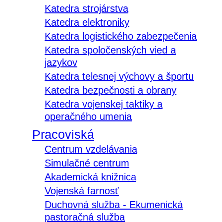
Katedra strojárstva
Katedra elektroniky
Katedra logistického zabezpečenia
Katedra spoločenských vied a
jazykov
Katedra telesnej výchovy a športu
Katedra bezpečnosti a obrany
Katedra vojenskej taktiky a
operačného umenia
Pracoviská
Centrum vzdelávania
Simulačné centrum
Akademická knižnica
Vojenská farnosť
Duchovná služba - Ekumenická
pastoračná služba