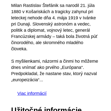
Milan Rastislav Štefánik sa narodil 21. júla
1880 v Košariskách a tragicky zahynul pri
leteckej nehode dňa 4. mája 1919 v Ivánke
pri Dunaji. Slovenský astronóm a vedec,
politik a diplomat, vojnový letec, generál
Francúzskej armády – taká bola životná púť
činorodého, ale skromného mladého
človeka.
S myšlienkami, názormi a činmi ho môžeme
dnes vnímať ako prvého „Európana“.
Predpokladal, že nastane stav, ktorý nazval
„europeizácia“...
Viac informácií
Užitočné informácie