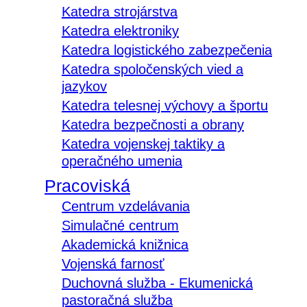
Katedra strojárstva
Katedra elektroniky
Katedra logistického zabezpečenia
Katedra spoločenských vied a
jazykov
Katedra telesnej výchovy a športu
Katedra bezpečnosti a obrany
Katedra vojenskej taktiky a
operačného umenia
Pracoviská
Centrum vzdelávania
Simulačné centrum
Akademická knižnica
Vojenská farnosť
Duchovná služba - Ekumenická
pastoračná služba