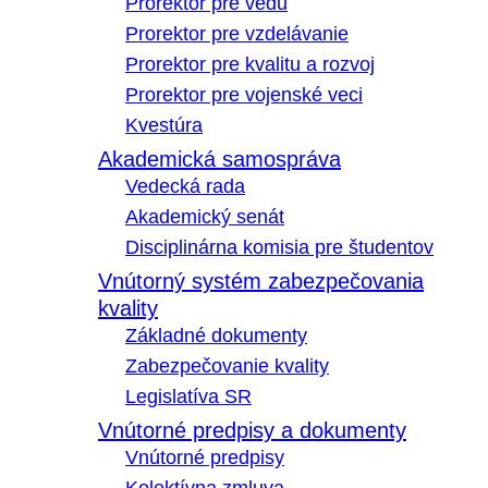
Prorektor pre vedu
Prorektor pre vzdelávanie
Prorektor pre kvalitu a rozvoj
Prorektor pre vojenské veci
Kvestúra
Akademická samospráva
Vedecká rada
Akademický senát
Disciplinárna komisia pre študentov
Vnútorný systém zabezpečovania
kvality
Základné dokumenty
Zabezpečovanie kvality
Legislatíva SR
Vnútorné predpisy a dokumenty
Vnútorné predpisy