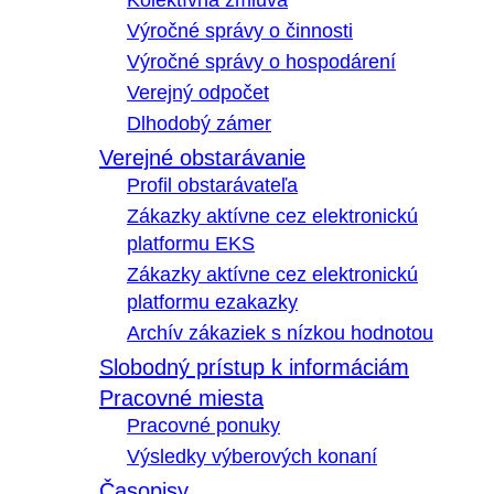
Kolektívna zmluva
Výročné správy o činnosti
Výročné správy o hospodárení
Verejný odpočet
Dlhodobý zámer
Verejné obstarávanie
Profil obstarávateľa
Zákazky aktívne cez elektronickú
platformu EKS
Zákazky aktívne cez elektronickú
platformu ezakazky
Archív zákaziek s nízkou hodnotou
Slobodný prístup k informáciám
Pracovné miesta
Pracovné ponuky
Výsledky výberových konaní
Časopisy