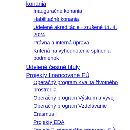
konania
Inauguračné konania
Habilitačné konania
Udelené akreditácie - zrušené 11. 4.
2024
Právna a interná úprava
Kritériá na vyhodnotenie splnenia
podmienok
Udelené čestné tituly
Projekty financované EÚ
Operačný program Kvalita životného
prostredia
Operačný program Výskum a vývoj
Operačný program Vzdelávanie
Erasmus +
Projekty EDA