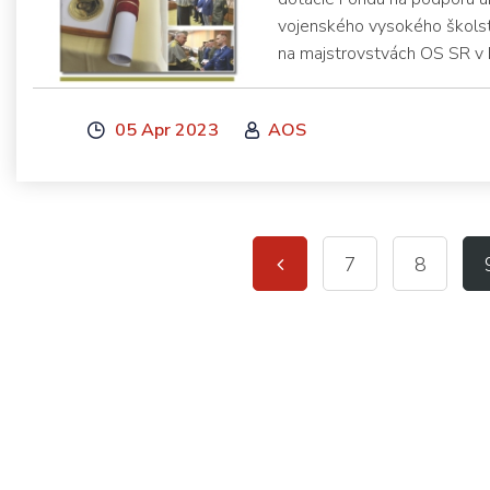
vojenského vysokého školst
na majstrovstvách OS SR v 
05 Apr 2023
AOS
7
8