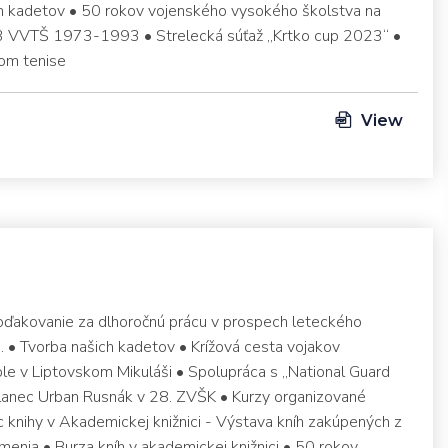
m kadetov • 50 rokov vojenského vysokého školstva na
ť 3 VVTŠ 1973-1993 • Strelecká súťaž „Krtko cup 2023“ •
om tenise
View
Poďakovanie za dlhoročnú prácu v prospech leteckého
.. • Tvorba našich kadetov • Krížová cesta vojakov
le v Liptovskom Mikuláši • Spolupráca s „National Guard
slanec Urban Rusnák v 28. ZVŠK • Kurzy organizované
knihy v Akademickej knižnici - Výstava kníh zakúpených z
enia • Burza kníh v akademickej knižnici • 50 rokov