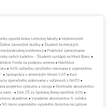
žinierky opustili brány Leteckej fakulty • Vedomostné
 Štátne záverečné skúšky • Študent technických
 medzinárodnej konferencii • Praktické zamestnanie
rby našich kadetov - Študenti vystúpili na Mont Blanc •
 z dotácie Fondu na podporu umenia • Návšteva
nsku • AOS súčasťou výročného rokovania k vojenskému
e“ • Spolupráca s americkým tímom CAT • Kurz
urzy operačného plánovania v súčinnosti s NATO •
ia projektov výskumu a vývoja • Stretnutie absolventov
 viem... • Deti ZŠ zo Spišskej Belej navštívili AOS •
estorov akadémie • Vyradenie absolventov 5. ročníka
• 50 rokov vojenského vysokého školstva na Liptove