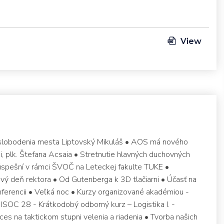
View
e oslobodenia mesta Liptovský Mikuláš • AOS má nového
i, plk. Štefana Acsaia • Stretnutie hlavných duchovných
úspešní v rámci ŠVOČ na Leteckej fakulte TUKE •
ový deň rektora • Od Gutenberga k 3D tlačiarni • Účasť na
ferencii • Veľká noc • Kurzy organizované akadémiou -
ISOC 28 - Krátkodobý odborný kurz – Logistika I. -
ces na taktickom stupni velenia a riadenia • Tvorba našich