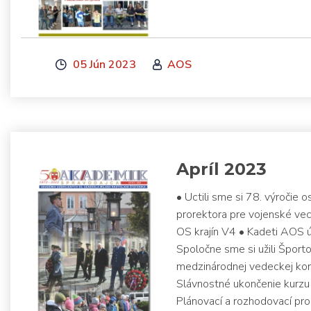
05 Jún 2023
AOS
Apríl 2023
• Uctili sme si 78. výroči
prorektora pre vojenské vec
OS krajín V4 • Kadeti AOS 
Spoločne sme si užili Šport
medzinárodnej vedeckej kon
Slávnostné ukončenie kurzu 
Plánovací a rozhodovací pro