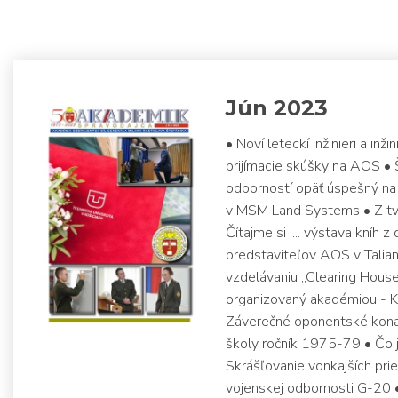
Jún 2023
• Noví leteckí inžinieri a in
prijímacie skúšky na AOS •
odborností opäť úspešný na
v MSM Land Systems • Z tvo
Čítajme si .... výstava kníh
predstaviteľov AOS v Talia
vzdelávaniu „Clearing Hous
organizovaný akadémiou - K
Záverečné oponentské konan
školy ročník 1975-79 • Čo ja
Skrášľovanie vonkajších pri
vojenskej odbornosti G-20 