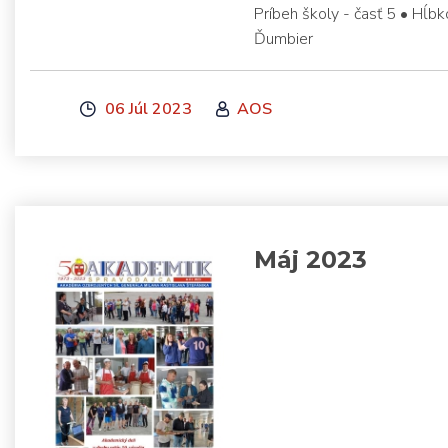
Príbeh školy - časť 5 • Hĺ
Ďumbier
06 Júl 2023
AOS
Máj 2023