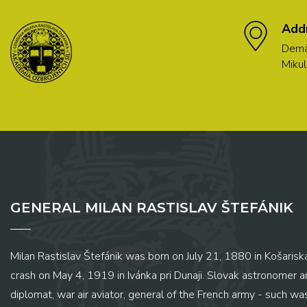
Add
Demä
Mikul
GENERAL MILAN RASTISLAV ŠTEFÁNIK
Milan Rastislav Štefánik was born on July 21, 1880 in Košariská
crash on May 4, 1919 in Ivánka pri Dunaji. Slovak astronomer and
diplomat, war air aviator, general of the French army - such wa