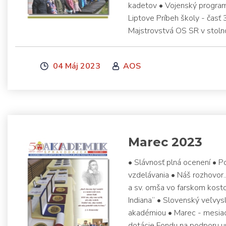
kadetov • Vojenský progra
Liptove Príbeh školy - čas
Majstrovstvá OS SR v stoln
04 Máj 2023
AOS
Marec 2023
• Slávnosť plná ocenení • 
vzdelávania • Náš rozhovor.
a sv. omša vo farskom kosto
Indiana“ • Slovenský veľvy
akadémiou • Marec - mesiac 
dotácie Fondu na podporu um