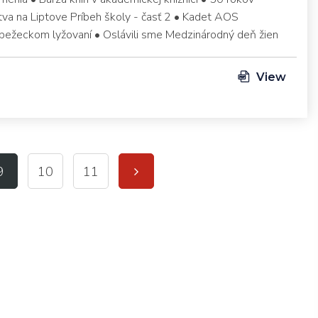
va na Liptove Príbeh školy - časť 2 • Kadet AOS
bežeckom lyžovaní • Oslávili sme Medzinárodný deň žien
View
9
10
11