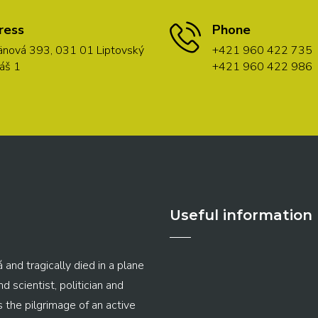
ress
Phone
nová 393, 031 01 Liptovský
+421 960 422 735
áš 1
+421 960 422 986
Useful information
 and tragically died in a plane
 scientist, politician and
s the pilgrimage of an active