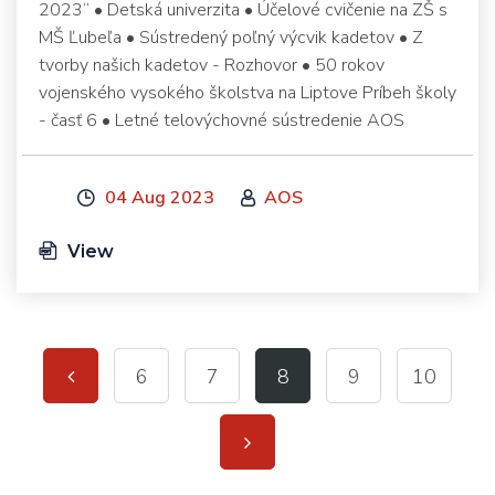
2023“ • Detská univerzita • Účelové cvičenie na ZŠ s
MŠ Ľubeľa • Sústredený poľný výcvik kadetov • Z
tvorby našich kadetov - Rozhovor • 50 rokov
vojenského vysokého školstva na Liptove Príbeh školy
- časť 6 • Letné telovýchovné sústredenie AOS
04 Aug 2023
AOS
View
6
7
8
9
10