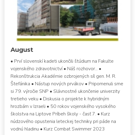
August
• Prví slovenskí kadeti ukončili štúdium na Fakulte
vojenského zdravotnictví • Náš rozhovor... •
Rekonštrukcia Akadémie ozbrojených síl gen. M. R.
Štefánika • Nástup nových prvákov • Pripomenuli sme
si 79. výročie SNP • Slávnostné ukončenie univerzity
tretieho veku • Diskusia o projekte k hybridným
hrozbám v Izraeli • 50 rokov vojenského vysokého
školstva na Liptove Príbeh školy - časť 7. • Kurz
núdzového opustenia leteckej techniky pri páde na
vodnú hladinu • Kurz Combat Swimmer 2023