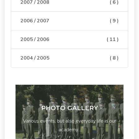
2007 / 2008
( 6 )
2006 / 2007
( 9 )
2005 / 2006
( 11 )
2004 / 2005
( 8 )
PHOTO GALLERY
Various events, but also everyday life in our
academy...