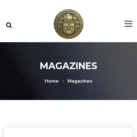
Skip to content
Skip to menu
MAGAZINES
Home
Magazines