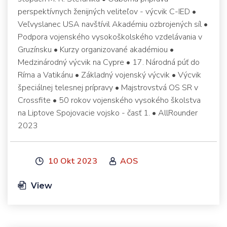
perspektívnych ženijných veliteľov - výcvik C-IED •
Veľvyslanec USA navštívil Akadémiu ozbrojených síl •
Podpora vojenského vysokoškolského vzdelávania v
Gruzínsku • Kurzy organizované akadémiou •
Medzinárodný výcvik na Cypre • 17. Národná púť do
Ríma a Vatikánu • Základný vojenský výcvik • Výcvik
špeciálnej telesnej prípravy • Majstrovstvá OS SR v
Crossfite • 50 rokov vojenského vysokého školstva
na Liptove Spojovacie vojsko - časť 1. • AllRounder
2023
10 Okt 2023
AOS
View