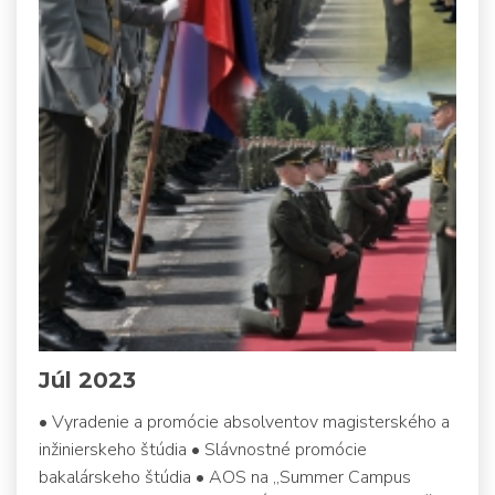
Júl 2023
• Vyradenie a promócie absolventov magisterského a
inžinierskeho štúdia • Slávnostné promócie
bakalárskeho štúdia • AOS na „Summer Campus