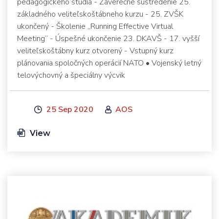
pedagogického štúdia - Záverečné sústredenie 25.
základného veliteľskoštábneho kurzu - 25. ZVŠK
ukončený - Školenie „Running Effective Virtual
Meeting“ - Úspešné ukončenie 23. DKAVŠ - 17. vyšší
veliteľskoštábny kurz otvorený - Vstupný kurz
plánovania spoločných operácií NATO • Vojenský letný
telovýchovný a špeciálny výcvik
25 Sep 2020
AOS
View