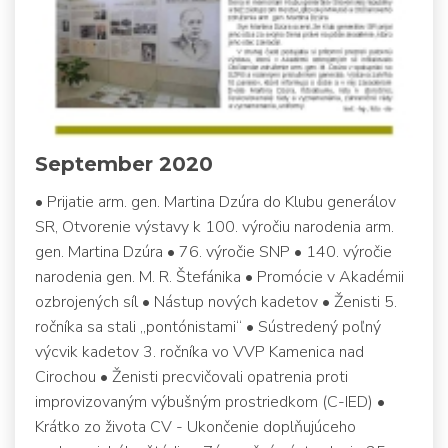
September 2020
• Prijatie arm. gen. Martina Dzúra do Klubu generálov
SR, Otvorenie výstavy k 100. výročiu narodenia arm.
gen. Martina Dzúra • 76. výročie SNP • 140. výročie
narodenia gen. M. R. Štefánika • Promócie v Akadémii
ozbrojených síl • Nástup nových kadetov • Ženisti 5.
ročníka sa stali „pontónistami“ • Sústredený poľný
výcvik kadetov 3. ročníka vo VVP Kamenica nad
Cirochou • Ženisti precvičovali opatrenia proti
improvizovaným výbušným prostriedkom (C-IED) •
Krátko zo života CV - Ukončenie doplňujúceho