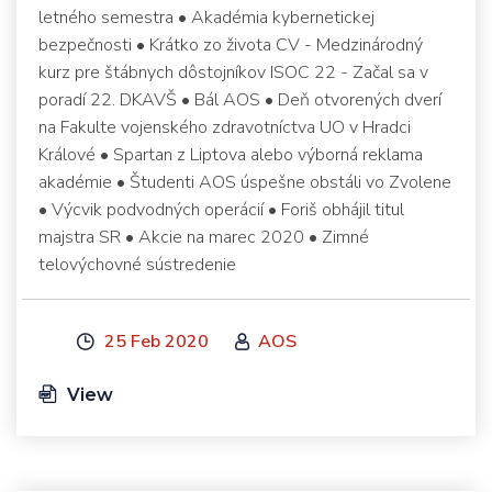
letného semestra • Akadémia kybernetickej
bezpečnosti • Krátko zo života CV - Medzinárodný
kurz pre štábnych dôstojníkov ISOC 22 - Začal sa v
poradí 22. DKAVŠ • Bál AOS • Deň otvorených dverí
na Fakulte vojenského zdravotníctva UO v Hradci
Králové • Spartan z Liptova alebo výborná reklama
akadémie • Študenti AOS úspešne obstáli vo Zvolene
• Výcvik podvodných operácií • Foriš obhájil titul
majstra SR • Akcie na marec 2020 • Zimné
telovýchovné sústredenie
25 Feb 2020
AOS
View