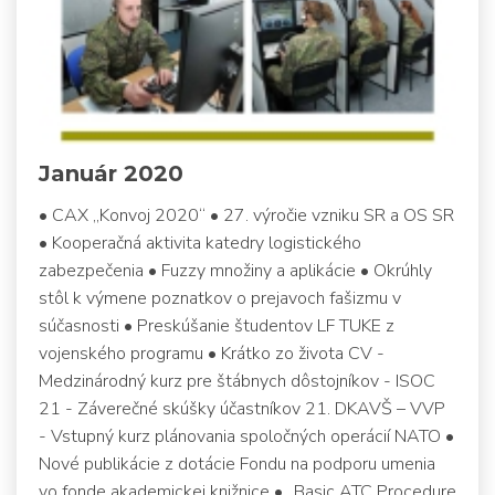
Január 2020
• CAX „Konvoj 2020“ • 27. výročie vzniku SR a OS SR
• Kooperačná aktivita katedry logistického
zabezpečenia • Fuzzy množiny a aplikácie • Okrúhly
stôl k výmene poznatkov o prejavoch fašizmu v
súčasnosti • Preskúšanie študentov LF TUKE z
vojenského programu • Krátko zo života CV -
Medzinárodný kurz pre štábnych dôstojníkov - ISOC
21 - Záverečné skúšky účastníkov 21. DKAVŠ – VVP
- Vstupný kurz plánovania spoločných operácií NATO •
Nové publikácie z dotácie Fondu na podporu umenia
vo fonde akademickej knižnice • „Basic ATC Procedure