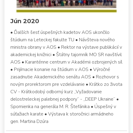
Jún 2020
• Ďalších šesť úspešných kadetov AOS ukončilo
štúdium na Leteckej fakulte TU • Návšteva nového
ministra obrany v AOS • Rektor na výstave publikácií v
akademickej knižnici • Štátny tajomník MO SR navštívil
AOS • Karanténne centrum v Akadémii ozbrojených síl
• Prijímacie konanie na štúdium v AOS • Výročné
zasadnutie Akademického senátu AOS • Rozhovor s
novým prorektorom pre vzdelávanie • Krátko zo života
CV - Krátkodobý odborný kurz „Vyžadovanie
delostreleckej palebnej podpory“ - „DEEP Ukraine“ •
Spomienka na generála M. R. Štefánika • Úspešný v
súťažiach karate • Výstava k storočnici armádneho
gen. Martina Dzúra