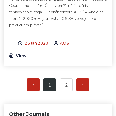
Course, modul II“ • „Čo ja viem?“ • 14. ročník
tenisového turnaja „O pohár rektora AOS“ • Akcie na
február 2020 • Majstrovstvá OS SR vo vojensko-
praktickom plávaní
25 Jan 2020
AOS
View
1
2
Other Journals