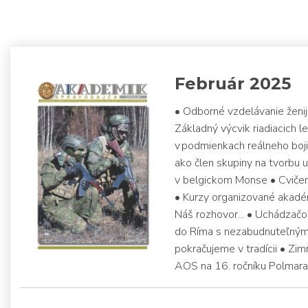
Február 2025
• Odborné vzdelávanie ženij
Základný výcvik riadiacich l
v podmienkach reálneho boj
ako člen skupiny na tvorbu
v belgickom Monse • Cviče
• Kurzy organizované akadém
Náš rozhovor... • Uchádzačom
do Ríma s nezabudnuteľným
pokračujeme v tradícii • Zi
AOS na 16. ročníku Polmar