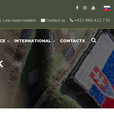
Low vision readers
Contact us
+421 960 422 735
CE
INTERNATIONAL
CONTACTS
K