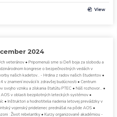
View
ecember 2024
ch veteránov • Pripomenuli sme si Deň boja za slobodu a
medzinárodnom kongrese o bezpečnostných vedách v
orby našich kadetov... - Hrdina z radov našich študentov •
4 v znamení inovácií k zdravšej budúcnosti • Centrum
v svojho vzniku a získania štatútu PTEC • Náš rozhovor... •
a AOS v oblasti bezpilotných leteckých systémov •
 • Inštruktori a hodnotitelia riadenia letovej prevádzky v
itský vojenský pridelenec prednášal na pôde AOS •
nzoni : Život rebelantky • Kurzy organizované akadémiou -