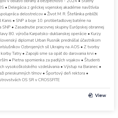
jov v oblasti obrany a bezpečnosti - 2024 • Štátny
 • Delegácia z gréckej vojenskej akadémie navštívila
lupráca delostrelcov • Život M. R. Štefánika priblížil
 Kanis • SNP a boje 10. protilietadlovej batérie na
 SNP • Zasadnutie pracovnej skupiny Európskej obrannej
avy 80. výročia Karpatsko-duklianskej operácie • Kurzy
Slovenský diplomat Urban Rusnák prednášal účastníkom
ríslušníkov Ozbrojených síl Ukrajiny na AOS • Z tvorby
 korby Tatry • Zapojili sme sa opäť do darovania krvi •
rším • Pietna spomienka za padlých vojakov • Študenti
ch vysokoškolského vzdelávania • Výstup na Baranec •
ťaži prieskumných tímov • Športový deň rektora •
jstrovstvách OS SR v CROSSFITE
View