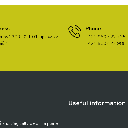
ress
Phone
nová 393, 031 01 Liptovský
+421 960 422 735
áš 1
+421 960 422 986
Useful information
 and tragically died in a plane