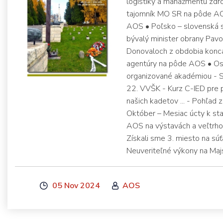
logistiky a manažmentu zdro
tajomník MO SR na pôde AOS
AOS • Poľsko – slovenská spo
bývalý minister obrany Pavol
Donovaloch z obdobia konca
agentúry na pôde AOS • Osl
organizované akadémiou - 
22. VVŠK - Kurz C-IED pre p
našich kadetov ... - Pohľad z
Október – Mesiac úcty k sta
AOS na výstavách a veľtrho
Získali sme 3. miesto na sú
Neuveriteľné výkony na Ma
05 Nov 2024
AOS