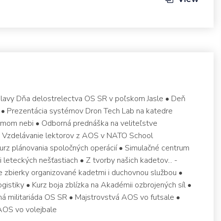
Oslavy Dňa delostrelectva OS SR v poľskom Jasle • Deň
i • Prezentácia systémov Dron Tech Lab na katedre
iedmom nebi • Odborná prednáška na veliteľstve
• Vzdelávanie lektorov z AOS v NATO School
z plánovania spoločných operácií • Simulačné centrum
 leteckých nešťastiach • Z tvorby našich kadetov... -
ne zbierky organizované kadetmi i duchovnou službou •
gistiky • Kurz boja zblízka na Akadémii ozbrojených síl •
á militariáda OS SR • Majstrovstvá AOS vo futsale •
AOS vo volejbale