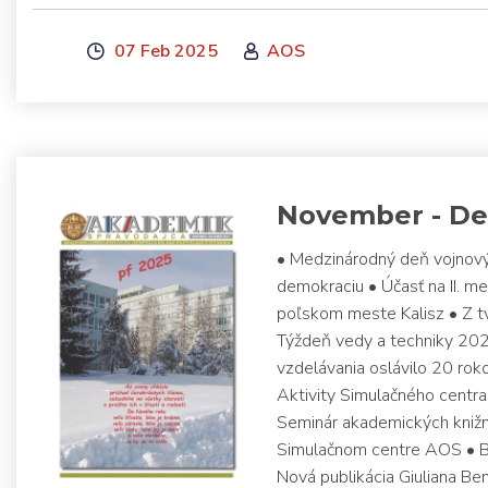
07 Feb 2025
AOS
November - D
• Medzinárodný deň vojnový
demokraciu • Účasť na II. 
poľskom meste Kalisz • Z tv
Týždeň vedy a techniky 202
vzdelávania oslávilo 20 roko
Aktivity Simulačného centr
Seminár akademických knižníc
Simulačnom centre AOS • Br
Nová publikácia Giuliana Be