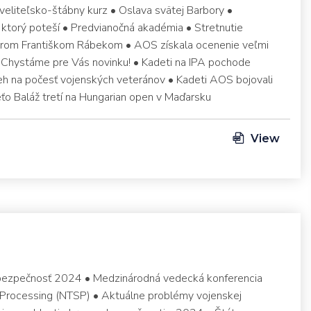
veliteľsko-štábny kurz • Oslava svätej Barbory •
, ktorý poteší • Predvianočná akadémia • Stretnutie
árom Františkom Rábekom • AOS získala ocenenie veľmi
Chystáme pre Vás novinku! • Kadeti na IPA pochode
eh na počesť vojenských veteránov • Kadeti AOS bojovali
ťo Baláž tretí na Hungarian open v Maďarsku
View
bezpečnosť 2024 • Medzinárodná vedecká konferencia
Processing (NTSP) • Aktuálne problémy vojenskej