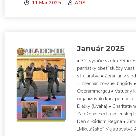
11 Mar 2025
AOS
Január 2025
• 32. výročie vzniku SR • 
pamiatky obetí služby vlast
strojárstva • Zbraniari v s
1. mechanizovanej brigády 
Oberammergau • Vstupný kur
organizovalo kurz pomoci pri
Diaľky (Úvaha) • Charitatív
Založenie cechu vojenskej lo
Deň s Rádiom Regina • Zimn
„Mikulášske“ Majstrovstvá 