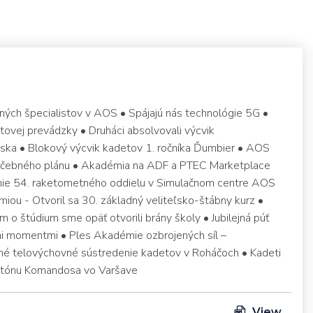
ných špecialistov v AOS • Spájajú nás technológie 5G •
etovej prevádzky • Druháci absolvovali výcvik
iska • Blokový výcvik kadetov 1. ročníka Ďumbier • AOS
 učebného plánu • Akadémia na ADF a PTEC Marketplace
nie 54. raketometného oddielu v Simulačnom centre AOS
iou - Otvoril sa 30. základný veliteľsko-štábny kurz •
 o štúdium sme opäť otvorili brány školy • Jubilejná púť
i momentmi • Ples Akadémie ozbrojených síl –
mné telovýchovné sústredenie kadetov v Roháčoch • Kadeti
atónu Komandosa vo Varšave
View