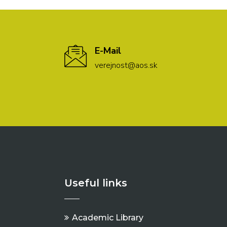
E-Mail
verejnost@aos.sk
Useful links
Academic Library