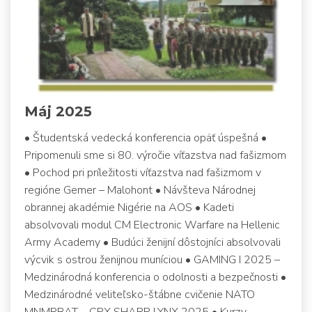
Máj 2025
• Študentská vedecká konferencia opäť úspešná •
Pripomenuli sme si 80. výročie víťazstva nad fašizmom
• Pochod pri príležitosti víťazstva nad fašizmom v
regióne Gemer – Malohont • Návšteva Národnej
obrannej akadémie Nigérie na AOS • Kadeti
absolvovali modul CM Electronic Warfare na Hellenic
Army Academy • Budúci ženijní dôstojníci absolvovali
výcvik s ostrou ženijnou muníciou • GAMING I 2025 –
Medzinárodná konferencia o odolnosti a bezpečnosti •
Medzinárodné veliteľsko-štábne cvičenie NATO
MNMPBAT – CPX SHARP LYNX 2025 • Kurzy