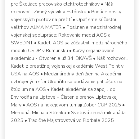
pre Školiace pracovisko elektrotechnikov • Náš
rozhovor... Zimný výcvik v Estónsku • Budúce posily
vojenských pilotov na prežití • Opäť sme súčasťou
veľtrhov ALMA MATER • Posilnenie medzinárodnej
vojenskej spolupráce: Rokovanie medzi AOS a
SWEDINT • Kadeti AOS sa zúčastnili medzinárodného
modulu CSDP v Rumunsku • Kurzy organizované
akadémiou - Otvorenie už 34. DKAVŠ • Náš rozhovor...
Kadeti z prestížnej vojenskej akadémie West Point v
USA na AOS • Medzinárodný deň žien na Akadémii
ozbrojených síl • Ukončilo sa podávanie prihlášok na
štúdium na AOS • Kadeti akadémie sa zapojili do
Envirodňa na Liptove – Čistenie brehov Liptovskej
Mary • AOS na hokejovom turnaji Zobor CUP 2025 •
Memoriál Michala Strenka • Svetová zimná militariáda
2025 • Tradičné Majstrovstvá vo Florbale 2025