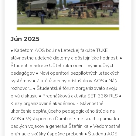
Jún 2025
• Kadetom AOS boli na Leteckej fakulte TUKE
slávnostne udelené diplomy a dôstojnícke hodnosti •
Študenti v ankete Učiteľ roka ocenili výnimočných
pedagógov • Noví operátori bezpilotných leteckých
systémov • Zlaté úspechy príslušníkov AOS • Náš
rozhovor... • Študentské fórum zorganizovalo svoju
prvú diskusiu • Prednášková aktivita SET-336/ RLS •
Kurzy organizované akadémiou - Slávnostné
ukončenie doplňujúceho pedagogického štúdia na
AOS • Výstupom na Ďumbier sme si uctili pamiatku
padlých vojakov a generála Štefánika • Vedomostné
prijímacie skúšky úspešne prebehli • Študenti AOS