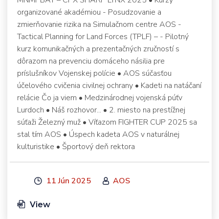
organizované akadémiou - Posudzovanie a
zmierňovanie rizika na Simulačnom centre AOS -
Tactical Planning for Land Forces (TPLF) – - Pilotný
kurz komunikačných a prezentačných zručností s
dôrazom na prevenciu domáceho násilia pre
príslušníkov Vojenskej polície • AOS súčasťou
účelového cvičenia civilnej ochrany • Kadeti na natáčaní
relácie Čo ja viem • Medzinárodnej vojenská púťv
Lurdoch • Náš rozhovor... • 2. miesto na prestížnej
súťaži Železný muž • Víťazom FIGHTER CUP 2025 sa
stal tím AOS • Úspech kadeta AOS v naturálnej
kulturistike • Športový deň rektora
11 Jún 2025
AOS
View