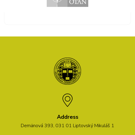
Address
Demänová 393, 031 01 Liptovský Mikuláš 1