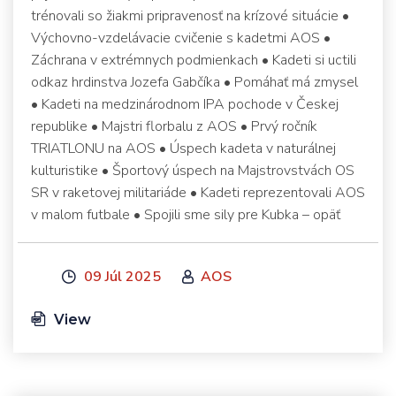
trénovali so žiakmi pripravenosť na krízové situácie •
Výchovno-vzdelávacie cvičenie s kadetmi AOS •
Záchrana v extrémnych podmienkach • Kadeti si uctili
odkaz hrdinstva Jozefa Gabčíka • Pomáhať má zmysel
• Kadeti na medzinárodnom IPA pochode v Českej
republike • Majstri florbalu z AOS • Prvý ročník
TRIATLONU na AOS • Úspech kadeta v naturálnej
kulturistike • Športový úspech na Majstrovstvách OS
SR v raketovej militariáde • Kadeti reprezentovali AOS
v malom futbale • Spojili sme sily pre Kubka – opäť
09 Júl 2025
AOS
View