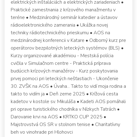
elektrických inštaláciách a elektrických zariadeniach •
Praktické zamestnania z krízového manažmentu v
teréne • Medzinárodný seminár katedier a ústavov
rádioelektronického zamerania • Ukážka novej
techniky rádiotechnického prieskumu • AOS na
medzinárodnej konferencii v Katare • Odborný kurz pre
operátorov bezpilotných leteckých systémov (BLS) •
Kurzy organizované akadémiou - Mestská polícia
cvičila v Simulačnom centre - Praktická príprava
budúcich krízových manažérov - Kurz poskytovania
prvej pomoci pri leteckých nešťastiach - Ukončenie
30. ZVŠK na AOS • Úvaha... Takto to vidí moja rodina a
takto to vidím ja • Deň zeme 2025 • Krížová cesta
kadetov v kostole sv. Mikuláša • Kadeti AOS pomáhali
pri oprave turistického chodníka v Nízkych Tatrách •
Darovanie krvi na AOS • KRTKO CUP 2025 •
Majstrovstvá OS SR v stolnom tenise • Charitatívny
beh vo vinohrade pri Hlohovci