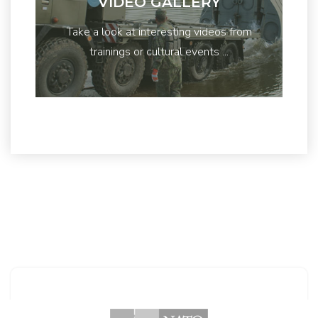
VIDEO GALLERY
Take a look at interesting videos from
trainings or cultural events ...