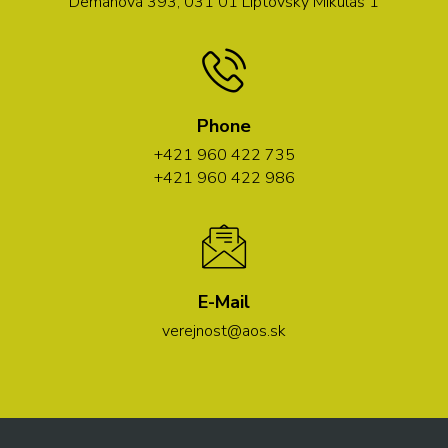
Demänová 393, 031 01 Liptovský Mikuláš 1
Phone
+421 960 422 735
+421 960 422 986
E-Mail
verejnost@aos.sk