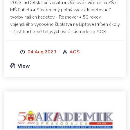
2023“ • Detská univerzita • Účelové cvičenie na ZŠ s
MŠ Ľubeľa • Sústredený poľný výcvik kadetov • Z
tvorby našich kadetov - Rozhovor • 50 rokov
vojenského vysokého školstva na Liptove Príbeh školy
- časť 6 • Letné telovýchovné sústredenie AOS
04 Aug 2023
AOS
View