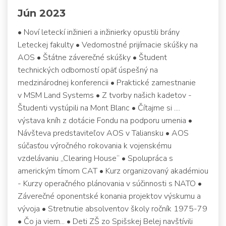
Jún 2023
• Noví leteckí inžinieri a inžinierky opustili brány
Leteckej fakulty • Vedomostné prijímacie skúšky na
AOS • Štátne záverečné skúšky • Študent
technických odborností opäť úspešný na
medzinárodnej konferencii • Praktické zamestnanie
v MSM Land Systems • Z tvorby našich kadetov -
Študenti vystúpili na Mont Blanc • Čítajme si ....
výstava kníh z dotácie Fondu na podporu umenia •
Návšteva predstaviteľov AOS v Taliansku • AOS
súčasťou výročného rokovania k vojenskému
vzdelávaniu „Clearing House“ • Spolupráca s
americkým tímom CAT • Kurz organizovaný akadémiou
- Kurzy operačného plánovania v súčinnosti s NATO •
Záverečné oponentské konania projektov výskumu a
vývoja • Stretnutie absolventov školy ročník 1975-79
• Čo ja viem... • Deti ZŠ zo Spišskej Belej navštívili