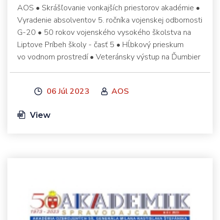
AOS • Skrášľovanie vonkajších priestorov akadémie •
Vyradenie absolventov 5. ročníka vojenskej odbornosti
G-20 • 50 rokov vojenského vysokého školstva na
Liptove Príbeh školy - časť 5 • Hĺbkový prieskum
vo vodnom prostredí • Veteránsky výstup na Ďumbier
06 Júl 2023
AOS
View