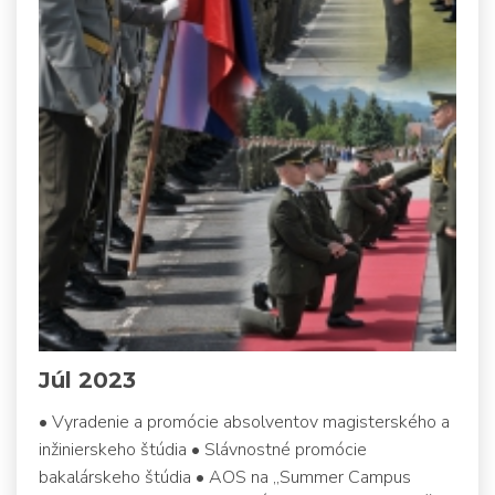
Júl 2023
• Vyradenie a promócie absolventov magisterského a
inžinierskeho štúdia • Slávnostné promócie
bakalárskeho štúdia • AOS na „Summer Campus