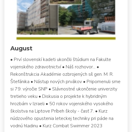
August
• Prví slovenskí kadeti ukončili štúdium na Fakulte
vojenského zdravotnictví • Náš rozhovor... •
Rekonštrukcia Akadémie ozbrojených síl gen. M. R.
Štefánika • Nástup nových prvákov • Pripomenuli sme
si 79. výročie SNP • Slávnostné ukončenie univerzity
tretieho veku • Diskusia o projekte k hybridným
hrozbám v Izraeli • 50 rokov vojenského vysokého
školstva na Liptove Príbeh školy - časť 7. • Kurz
núdzového opustenia leteckej techniky pri páde na
vodnú hladinu • Kurz Combat Swimmer 2023