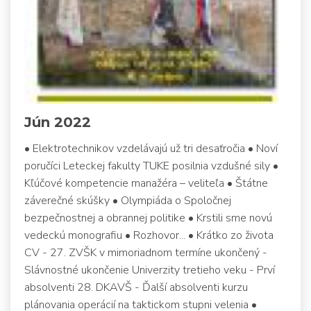
Jún 2022
• Elektrotechnikov vzdelávajú už tri desaťročia • Noví
poručíci Leteckej fakulty TUKE posilnia vzdušné sily •
Kľúčové kompetencie manažéra – veliteľa • Štátne
záverečné skúšky • Olympiáda o Spoločnej
bezpečnostnej a obrannej politike • Krstili sme novú
vedeckú monografiu • Rozhovor... • Krátko zo života
CV - 27. ZVŠK v mimoriadnom termíne ukončený -
Slávnostné ukončenie Univerzity tretieho veku - Prví
absolventi 28. DKAVŠ - Ďalší absolventi kurzu
plánovania operácií na taktickom stupni velenia •