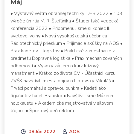
Máj
• Výstavný veľtrh obrannej techniky IDEB 2022 • 103.
výročie úmrtia M. R. Štefánika • Študentská vedecká
konferencia 2022 • Pripomenuli sme si koniec II.
svetovej vojny • Nová vysokoškolská učebnica
Rádiotechnický prieskum • Prijímacie skúšky na AOS •
Prax kadetov – logistov • Praktické zamestnanie z
predmetu Dopravná logistika • Prax mechanizovaných
odborností • Vysoký záujem o kurz krízový
manažment • Krátko zo života CV - Účastníci kurzu
ZVŠK navštívili miesta bojov o Liptovský Mikuláš •
Prváci pomáhali s opravou bunkra • Kadeti ako
figuranti v tuneli Branisko • Navštívili sme Múzeum
holokaustu • Akademické majstrovstvá v silovom
trojboji • Športový deň rektora
08 Jún 2022
AOS