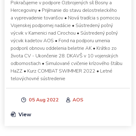
Pokračujeme v podpore Ozbrojených síl Bosny a
Hercegoviny • Prijímanie do stavu delostreleckého
a vyprevadenie tovarišov • Nová tradícia s pomocou
Vojenskej podpornej nadácie • Sústredený poľný
výcvik v Kamenici nad Cirochou • Sústredený poľný
výcvik kadetov AOS • Fond na podporu umenia
podporil obnovu oddelenia beletrie AK • Krátko zo
života CV - Ukončenie 28. DKAVŠ v 10 vojenských
odbornostiach • Simulované cvičenie krízového štábu
HaZZ • Kurz COMBAT SWIMMER 2022 • Letné
telovýchovné sústredenie
05 Aug 2022
AOS
View