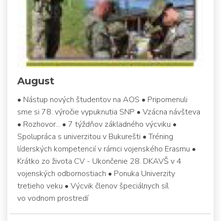
August
• Nástup nových študentov na AOS • Pripomenuli
sme si 78. výročie vypuknutia SNP • Vzácna návšteva
• Rozhovor... • 7 týždňov základného výcviku •
Spolupráca s univerzitou v Bukurešti • Tréning
líderských kompetencií v rámci vojenského Erasmu •
Krátko zo života CV - Ukončenie 28. DKAVŠ v 4
vojenských odbornostiach • Ponuka Univerzity
tretieho veku • Výcvik členov špeciálnych síl
vo vodnom prostredí