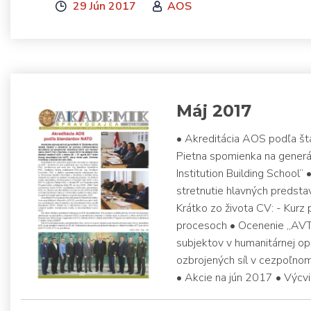
29 Jún 2017
AOS
Máj 2017
• Akreditácia AOS podľa š
Pietna spomienka na generá
Institution Building School“
stretnutie hlavných predsta
Krátko zo života CV: - Kurz
procesoch • Ocenenie „AVT
subjektov v humanitárnej op
ozbrojených síl v cezpoľnom
• Akcie na jún 2017 • Výcvi