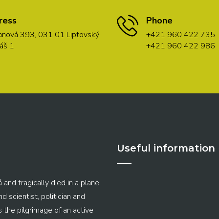
ress
Phone
nová 393, 031 01 Liptovský
+421 960 422 735
áš 1
+421 960 422 986
Useful information
 and tragically died in a plane
 scientist, politician and
s the pilgrimage of an active