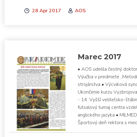
28 Apr 2017
AOS
Marec 2017
• AOS udelila čestný doktor
Výučba v predmete „Metodik
strojárstva • Výcviková sy
Ukončenie kurzu Vyzbrojovan
- 14. Vyšší veliteľsko-štáb
futsalový turnaj centra vzd
anglického jazyka • MILMED
Športový deň rektora s med