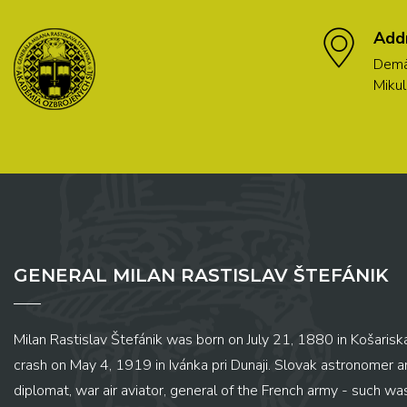
Add
Demä
Mikul
GENERAL MILAN RASTISLAV ŠTEFÁNIK
Milan Rastislav Štefánik was born on July 21, 1880 in Košariská
crash on May 4, 1919 in Ivánka pri Dunaji. Slovak astronomer and
diplomat, war air aviator, general of the French army - such wa