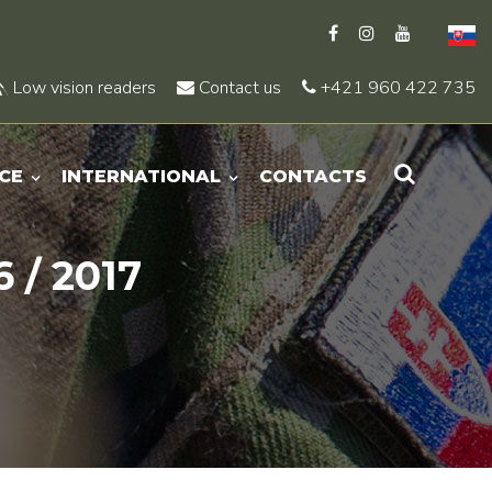
Low vision readers
Contact us
+421 960 422 735
CE
INTERNATIONAL
CONTACTS
 / 2017