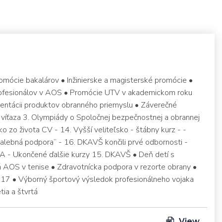
omócie bakalárov • Inžinierske a magisterské promócie •
rofesionálov v AOS • Promócie UTV v akademickom roku
ntácii produktov obranného priemyslu • Záverečné
víťaza 3. Olympiády o Spoločnej bezpečnostnej a obrannej
ko zo života CV - 14. Vyšší veliteľsko - štábny kurz - -
alebná podpora“ - 16. DKAVŠ končili prvé odbornosti -
A - Ukončené ďalšie kurzy 15. DKAVŠ • Deň detí s
 AOS v tenise • Zdravotnícka podpora v rezorte obrany •
017 • Výborný športový výsledok profesionálneho vojaka
tia a štvrtá
View