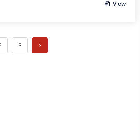
View
2
3