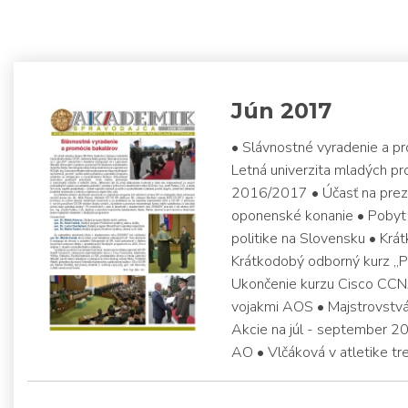
Jún 2017
• Slávnostné vyradenie a pr
Letná univerzita mladých p
2016/2017 • Účasť na preze
oponenské konanie • Pobyt 
politike na Slovensku • Krát
Krátkodobý odborný kurz „P
Ukončenie kurzu Cisco CCN
vojakmi AOS • Majstrovstvá
Akcie na júl - september 2
AO • Vlčáková v atletike tre