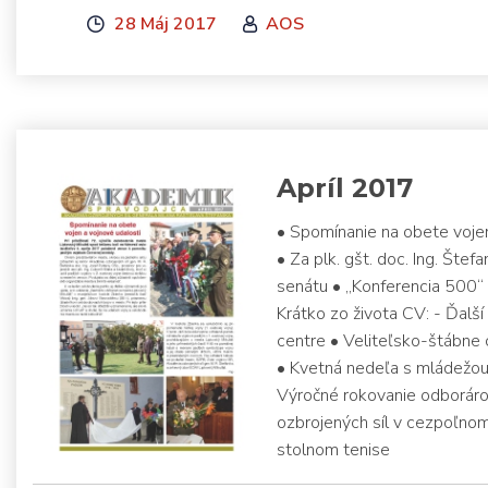
28 Máj 2017
AOS
Apríl 2017
• Spomínanie na obete voje
• Za plk. gšt. doc. Ing. Št
senátu • „Konferencia 500“ 
Krátko zo života CV: - Ďalš
centre • Veliteľsko-štábne 
• Kvetná nedeľa s mládežou 
Výročné rokovanie odborár
ozbrojených síl v cezpoľn
stolnom tenise