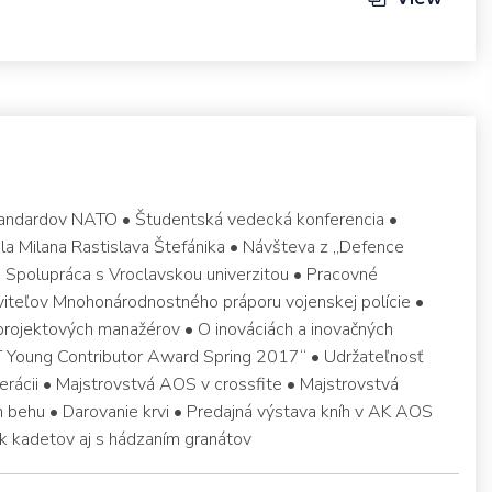
tandardov NATO • Študentská vedecká konferencia •
la Milana Rastislava Štefánika • Návšteva z „Defence
 • Spolupráca s Vroclavskou univerzitou • Pracovné
viteľov Mnohonárodnostného práporu vojenskej polície •
 projektových manažérov • O inováciách a inovačných
 Young Contributor Award Spring 2017“ • Udržateľnosť
erácii • Majstrovstvá AOS v crossfite • Majstrovstvá
 behu • Darovanie krvi • Predajná výstava kníh v AK AOS
k kadetov aj s hádzaním granátov