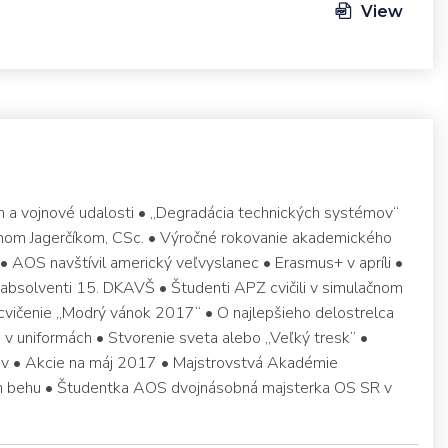
View
n a vojnové udalosti • „Degradácia technických systémov“
efanom Jagerčíkom, CSc. • Výročné rokovanie akademického
• AOS navštívil americký veľvyslanec • Erasmus+ v apríli •
í absolventi 15. DKAVŠ • Študenti APZ cvičili v simulačnom
cvičenie „Modrý vánok 2017“ • O najlepšieho delostrelca
v uniformách • Stvorenie sveta alebo „Veľký tresk“ •
ov • Akcie na máj 2017 • Majstrovstvá Akadémie
om behu • Študentka AOS dvojnásobná majsterka OS SR v