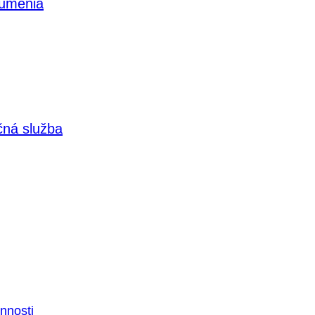
 umenia
čná služba
nnosti