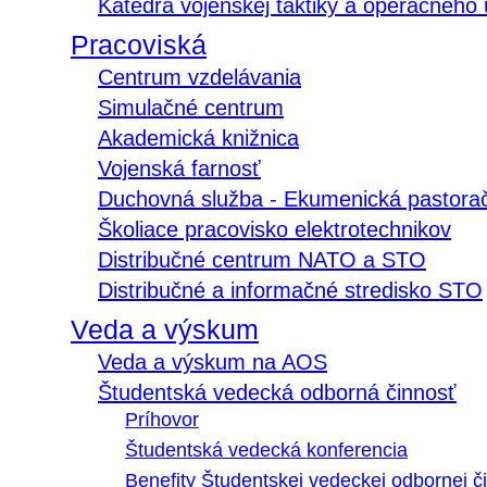
Katedra vojenskej taktiky a operačného
Pracoviská
Centrum vzdelávania
Simulačné centrum
Akademická knižnica
Vojenská farnosť
Duchovná služba - Ekumenická pastora
Školiace pracovisko elektrotechnikov
Distribučné centrum NATO a STO
Distribučné a informačné stredisko STO
Veda a výskum
Veda a výskum na AOS
Študentská vedecká odborná činnosť
Príhovor
Študentská vedecká konferencia
Benefity Študentskej vedeckej odbornej či