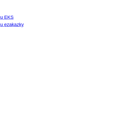
rmu EKS
mu ezakazky