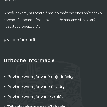
S myšlienkami, názormi a činmi ho môžeme dnes vnímať ako
prvého „Európana“. Predpokladal, že nastane stav, ktorý
nazval „europeizácia“...
viac informácií
Užitočné informácie
Povinne zverejňované objednávky
Povinne zverejňované faktúry
Povinné zverejňovanie zmlúv
Zákazky aktívne cez eZakazky