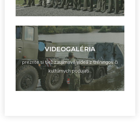
VIDEOGALÉRIA
prezrite si tiež zaujímavé videá z tréningov či
kultúrnych podujatí...