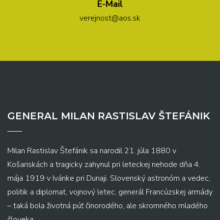
E-Mail
verejnost@aos.sk
GENERAL MILAN RASTISLAV ŠTEFÁNIK
Milan Rastislav Štefánik sa narodil 21. júla 1880 v
Košariskách a tragicky zahynul pri leteckej nehode dňa 4.
mája 1919 v Ivánke pri Dunaji. Slovenský astronóm a vedec,
politik a diplomat, vojnový letec, generál Francúzskej armády
– taká bola životná púť činorodého, ale skromného mladého
človeka.