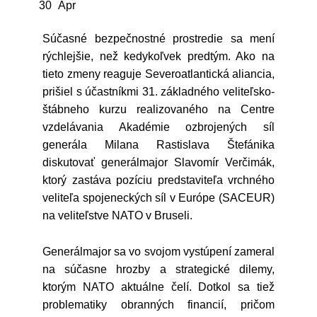
30
Apr
Súčasné bezpečnostné prostredie sa mení
rýchlejšie, než kedykoľvek predtým. Ako na
tieto zmeny reaguje Severoatlantická aliancia,
prišiel s účastníkmi 31. základného veliteľsko-
štábneho kurzu realizovaného na Centre
vzdelávania Akadémie ozbrojených síl
generála Milana Rastislava Štefánika
diskutovať generálmajor Slavomír Verčimák,
ktorý zastáva pozíciu predstaviteľa vrchného
veliteľa spojeneckých síl v Európe (SACEUR)
na veliteľstve NATO v Bruseli.
Generálmajor sa vo svojom vystúpení zameral
na súčasne hrozby a strategické dilemy,
ktorým NATO aktuálne čelí. Dotkol sa tiež
problematiky obranných financií, pričom