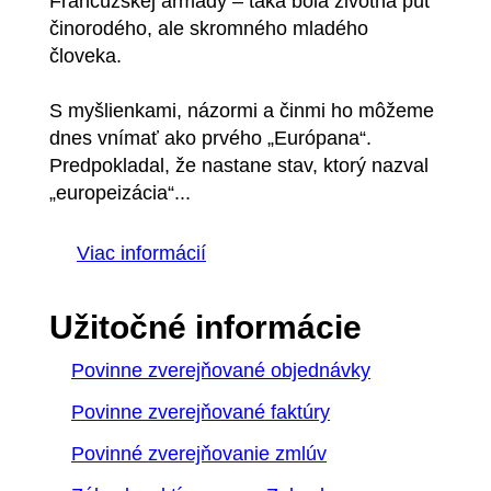
Francúzskej armády – taká bola životná púť
činorodého, ale skromného mladého
človeka.
S myšlienkami, názormi a činmi ho môžeme
dnes vnímať ako prvého „Európana“.
Predpokladal, že nastane stav, ktorý nazval
„europeizácia“...
Viac informácií
Užitočné informácie
Povinne zverejňované objednávky
Povinne zverejňované faktúry
Povinné zverejňovanie zmlúv