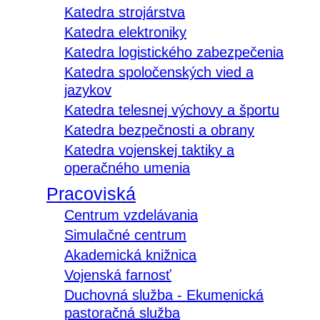
Katedra strojárstva
Katedra elektroniky
Katedra logistického zabezpečenia
Katedra spoločenských vied a
jazykov
Katedra telesnej výchovy a športu
Katedra bezpečnosti a obrany
Katedra vojenskej taktiky a
operačného umenia
Pracoviská
Centrum vzdelávania
Simulačné centrum
Akademická knižnica
Vojenská farnosť
Duchovná služba - Ekumenická
pastoračná služba