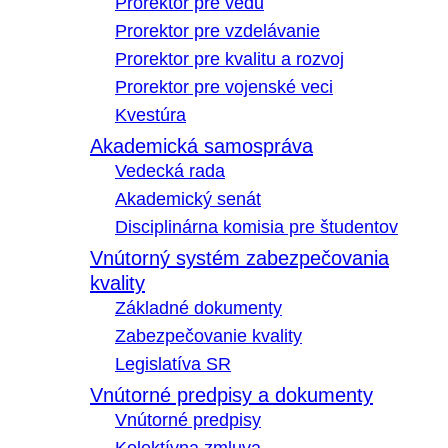
Prorektor pre vedu
Prorektor pre vzdelávanie
Prorektor pre kvalitu a rozvoj
Prorektor pre vojenské veci
Kvestúra
Akademická samospráva
Vedecká rada
Akademický senát
Disciplinárna komisia pre študentov
Vnútorný systém zabezpečovania
kvality
Základné dokumenty
Zabezpečovanie kvality
Legislatíva SR
Vnútorné predpisy a dokumenty
Vnútorné predpisy