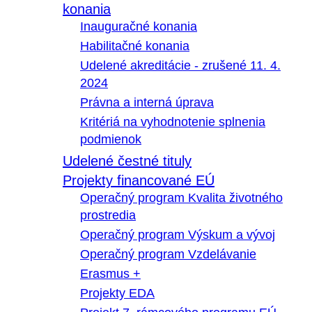
konania
Inauguračné konania
Habilitačné konania
Udelené akreditácie - zrušené 11. 4.
2024
Právna a interná úprava
Kritériá na vyhodnotenie splnenia
podmienok
Udelené čestné tituly
Projekty financované EÚ
Operačný program Kvalita životného
prostredia
Operačný program Výskum a vývoj
Operačný program Vzdelávanie
Erasmus +
Projekty EDA