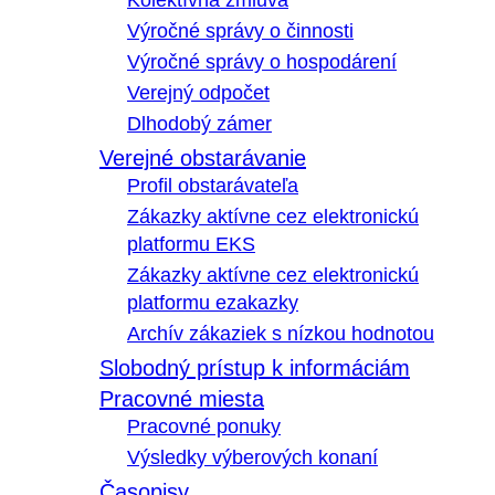
Kolektívna zmluva
Výročné správy o činnosti
Výročné správy o hospodárení
Verejný odpočet
Dlhodobý zámer
Verejné obstarávanie
Profil obstarávateľa
Zákazky aktívne cez elektronickú
platformu EKS
Zákazky aktívne cez elektronickú
platformu ezakazky
Archív zákaziek s nízkou hodnotou
Slobodný prístup k informáciám
Pracovné miesta
Pracovné ponuky
Výsledky výberových konaní
Časopisy