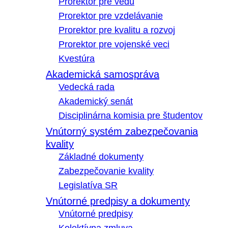
Prorektor pre vedu
Prorektor pre vzdelávanie
Prorektor pre kvalitu a rozvoj
Prorektor pre vojenské veci
Kvestúra
Akademická samospráva
Vedecká rada
Akademický senát
Disciplinárna komisia pre študentov
Vnútorný systém zabezpečovania
kvality
Základné dokumenty
Zabezpečovanie kvality
Legislatíva SR
Vnútorné predpisy a dokumenty
Vnútorné predpisy