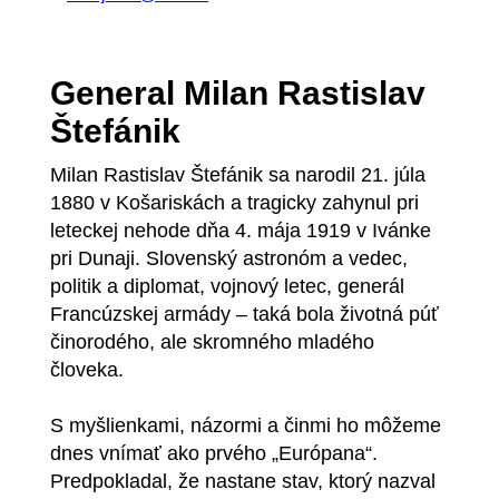
General Milan Rastislav
Štefánik
Milan Rastislav Štefánik sa narodil 21. júla
1880 v Košariskách a tragicky zahynul pri
leteckej nehode dňa 4. mája 1919 v Ivánke
pri Dunaji. Slovenský astronóm a vedec,
politik a diplomat, vojnový letec, generál
Francúzskej armády – taká bola životná púť
činorodého, ale skromného mladého
človeka.
S myšlienkami, názormi a činmi ho môžeme
dnes vnímať ako prvého „Európana“.
Predpokladal, že nastane stav, ktorý nazval