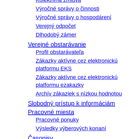
Kolektívna zmluva
Výročné správy o činnosti
Výročné správy o hospodárení
Verejný odpočet
Dlhodobý zámer
Verejné obstarávanie
Profil obstarávateľa
Zákazky aktívne cez elektronickú
platformu EKS
Zákazky aktívne cez elektronickú
platformu ezakazky
Archív zákaziek s nízkou hodnotou
Slobodný prístup k informáciám
Pracovné miesta
Pracovné ponuky
Výsledky výberových konaní
Časopisy