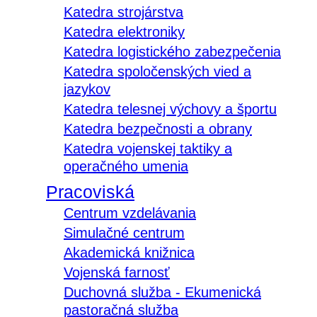
Katedra strojárstva
Katedra elektroniky
Katedra logistického zabezpečenia
Katedra spoločenských vied a
jazykov
Katedra telesnej výchovy a športu
Katedra bezpečnosti a obrany
Katedra vojenskej taktiky a
operačného umenia
Pracoviská
Centrum vzdelávania
Simulačné centrum
Akademická knižnica
Vojenská farnosť
Duchovná služba - Ekumenická
pastoračná služba