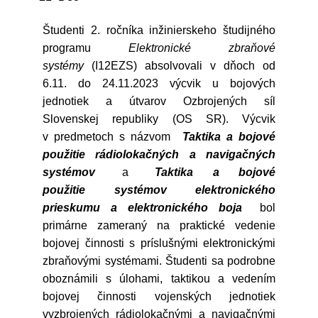
Študenti 2. ročníka inžinierskeho študijného
programu
Elektronické zbraňové
systémy
(I12EZS) absolvovali v dňoch od
6.11. do 24.11.2023 výcvik u bojových
jednotiek a útvarov Ozbrojených síl
Slovenskej republiky (OS SR). Výcvik
v predmetoch s názvom
Taktika a bojové
použitie rádiolokačných a navigačných
systémov
a
Taktika a bojové
použitie systémov elektronického
prieskumu a elektronického boja
bol
primárne zameraný na praktické vedenie
bojovej činnosti s príslušnými elektronickými
zbraňovými systémami. Študenti sa podrobne
oboznámili s úlohami, taktikou a vedením
bojovej činnosti vojenských jednotiek
vyzbrojených rádiolokačnými a navigačnými