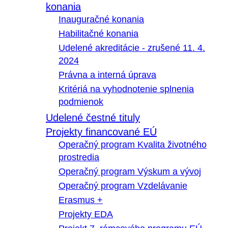
konania
Inauguračné konania
Habilitačné konania
Udelené akreditácie - zrušené 11. 4.
2024
Právna a interná úprava
Kritériá na vyhodnotenie splnenia
podmienok
Udelené čestné tituly
Projekty financované EÚ
Operačný program Kvalita životného
prostredia
Operačný program Výskum a vývoj
Operačný program Vzdelávanie
Erasmus +
Projekty EDA