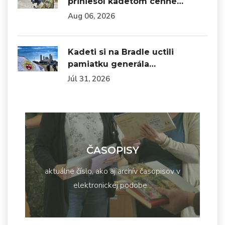
priniesol kadetom cenné…
Aug 06, 2026
Kadeti si na Bradle uctili
pamiatku generála…
Júl 31, 2026
ČASOPISY
aktuálne číslo, ako aj archív časopisov v
elektronickej podobe...