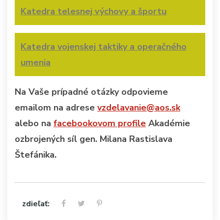
Katedra telesnej výchovy a športu
Katedra vojenskej taktiky a operačného
umenia
Na Vaše prípadné otázky odpovieme
emailom na adrese
vzdelavanie@aos.sk
alebo na
facebookovom profile
Akadémie
ozbrojených síl gen. Milana Rastislava
Štefánika.
zdieľať: