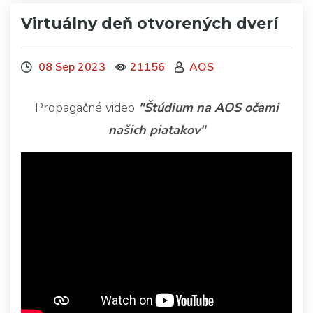
Virtuálny deň otvorených dverí
08 Sep 2023
21156
AOS
Propagačné video
"Štúdium na AOS očami
našich piatakov"