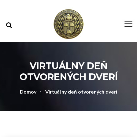
Rovno na obsah
Rovno na menu
VIRTUÁLNY DEŇ
OTVORENÝCH DVERÍ
Domov
Virtuálny deň otvorených dverí