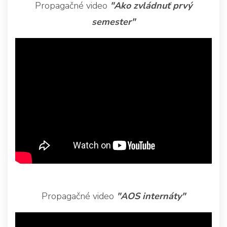
Propagačné video
"Ako zvládnuť prvý
semester"
Propagačné video
"AOS internáty"