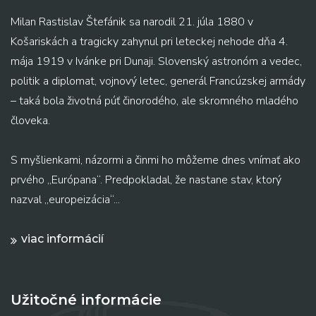
Milan Rastislav Štefánik sa narodil 21. júla 1880 v
Košariskách a tragicky zahynul pri leteckej nehode dňa 4.
mája 1919 v Ivánke pri Dunaji. Slovenský astronóm a vedec,
politik a diplomat, vojnový letec, generál Francúzskej armády
– taká bola životná púť činorodého, ale skromného mladého
človeka.
S myšlienkami, názormi a činmi ho môžeme dnes vnímať ako
prvého „Európana“. Predpokladal, že nastane stav, ktorý
nazval „europeizácia“...
viac informácií
Užitočné informácie