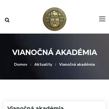
Rovno na obsah
Rovno na menu
VIANOČNÁ AKADÉMIA
Domov
Aktuality
Vianočná akadémia
Vianočná akadémia