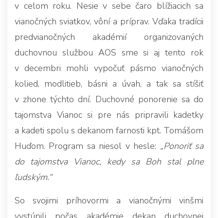
v celom roku. Nesie v sebe čaro blížiacich sa
vianočných sviatkov, vôní a príprav. Vďaka tradícii
predvianočných akadémií organizovaných
duchovnou službou AOS sme si aj tento rok
v decembri mohli vypočuť pásmo vianočných
kolied, modlitieb, básni a úvah, a tak sa stíšiť
v zhone týchto dní. Duchovné ponorenie sa do
tajomstva Vianoc si pre nás pripravili kadetky
a kadeti spolu s dekanom farnosti kpt. Tomášom
Huďom. Program sa niesol v hesle:
„Ponoriť sa
do tajomstva Vianoc, kedy sa Boh stal plne
ľudským.“
So svojimi príhovormi a vianočnými vinšmi
vystúpili počas akadémie dekan duchovnej