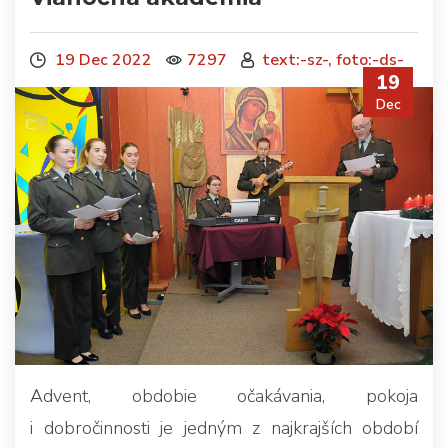
19 Dec 2022
7297
text:-sz-, foto:-ds-
19
Dec
Advent, obdobie očakávania, pokoja
i dobročinnosti je jedným z najkrajších období