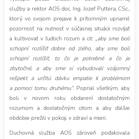
služby a rektor AOS doc. Ing. Jozef Puttera, CSc.,
ktorý vo svojom prejave k prítomným upriamil
pozornosť na nutnosť v súčasnej situácii rozvíjať
a kultivovať v ľuďoch rozum a cit:
„aby sme boli
schopní rozlíšiť dobre od zlého, aby sme boli
schopní rozlíšiť, to čo je potrebné a čo je
zbytočné, a aby sme si vybudovali vzájomný
rešpekt a určitú dávku empatie k problémom
a pomoci tomu druhému“
. Poprial všetkým, aby
boli v novom roku obdarení dostatočným
rozumom a dostatočným citom a aby ďalšie
obdobie prežili v pokoji, v zdraví a mieri.
Duchovná služba AOS zároveň poďakovala