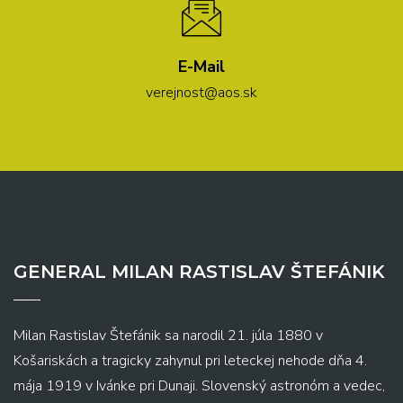
E-Mail
verejnost@aos.sk
GENERAL MILAN RASTISLAV ŠTEFÁNIK
Milan Rastislav Štefánik sa narodil 21. júla 1880 v
Košariskách a tragicky zahynul pri leteckej nehode dňa 4.
mája 1919 v Ivánke pri Dunaji. Slovenský astronóm a vedec,