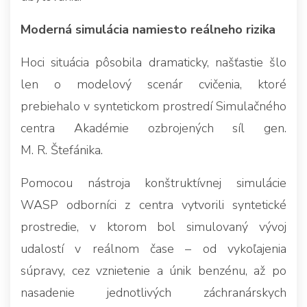
Moderná simulácia namiesto reálneho rizika
Hoci situácia pôsobila dramaticky, našťastie šlo
len o modelový scenár cvičenia, ktoré
prebiehalo v syntetickom prostredí Simulačného
centra Akadémie ozbrojených síl gen.
M. R. Štefánika.
Pomocou nástroja konštruktívnej simulácie
WASP odborníci z centra vytvorili syntetické
prostredie, v ktorom bol simulovaný vývoj
udalostí v reálnom čase – od vykoľajenia
súpravy, cez vznietenie a únik benzénu, až po
nasadenie jednotlivých záchranárskych