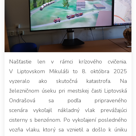
Našťastie len v rámci krízového cvičenia.
V Liptovskom Mikuláši to 8. októbra 2025
vyzeralo ako skutočná katastrofa. Na
železničnom úseku pri mestskej časti Liptovská
Ondrašová sa podľa pripraveného
scenára vykoľajil nákladný vlak prevážajúci
cisterny s benzénom. Po vykoľajení posledného
vozňa vlaku, ktorý sa vznietil a došlo k úniku