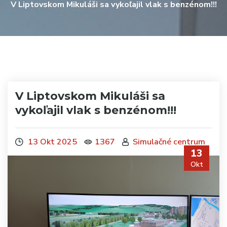
V Liptovskom Mikuláši sa vykoľajil vlak s benzénom!!!
V Liptovskom Mikuláši sa
vykoľajil vlak s benzénom!!!
13 Okt 2025
1367
Simulačné centrum
13
Okt