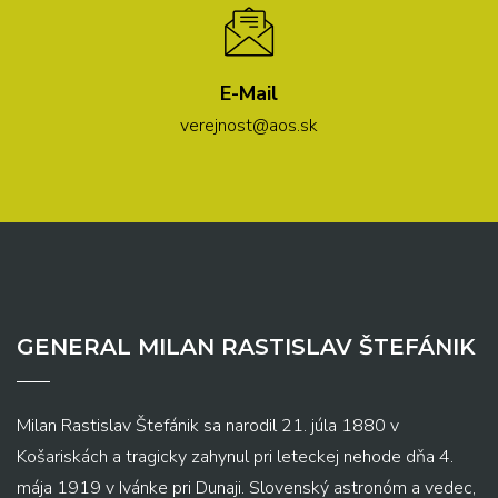
E-Mail
verejnost@aos.sk
GENERAL MILAN RASTISLAV ŠTEFÁNIK
Milan Rastislav Štefánik sa narodil 21. júla 1880 v
Košariskách a tragicky zahynul pri leteckej nehode dňa 4.
mája 1919 v Ivánke pri Dunaji. Slovenský astronóm a vedec,