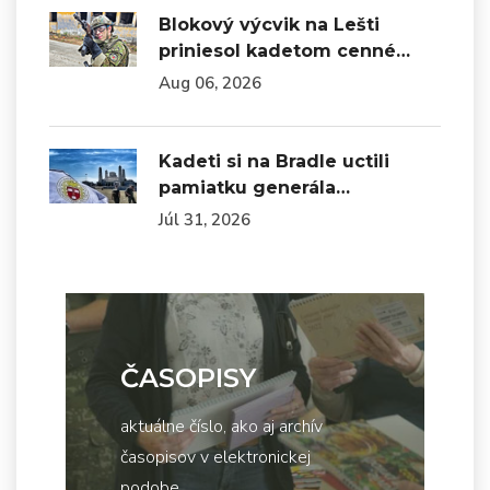
Blokový výcvik na Lešti
priniesol kadetom cenné…
Aug 06, 2026
Kadeti si na Bradle uctili
pamiatku generála…
Júl 31, 2026
ČASOPISY
aktuálne číslo, ako aj archív
časopisov v elektronickej
podobe...