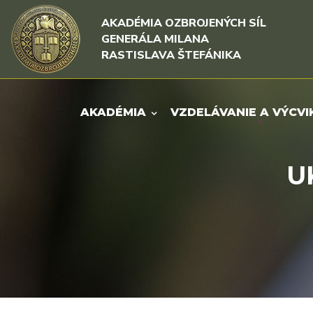
Rovno na obsah
Rovno na menu
AKADÉMIA OZBROJENÝCH SÍL
GENERÁLA MILANA
RASTISLAVA ŠTEFÁNIKA
AKADÉMIA
VZDELÁVANIE A VÝCVI
U