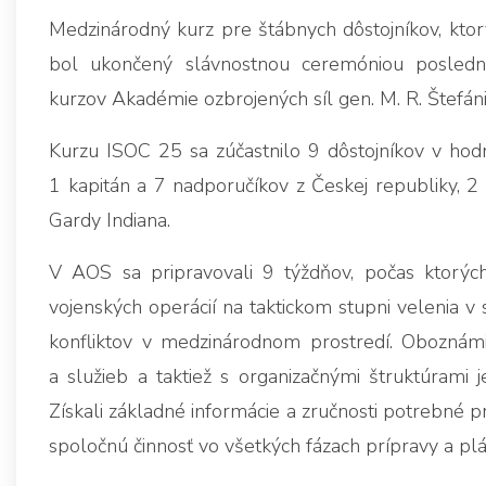
Medzinárodný kurz pre štábnych dôstojníkov, kto
bol ukončený slávnostnou ceremóniou posledn
kurzov Akadémie ozbrojených síl gen. M. R. Štefán
Kurzu ISOC 25 sa zúčastnilo 9 dôstojníkov v hodn
1 kapitán a 7 nadporučíkov z Českej republiky, 2 
Gardy Indiana.
V AOS sa pripravovali 9 týždňov, počas ktorých
vojenských operácií na taktickom stupni velenia 
konfliktov v medzinárodnom prostredí. Oboznámili
a služieb a taktiež s organizačnými štruktúrami je
Získali základné informácie a zručnosti potrebné p
spoločnú činnosť vo všetkých fázach prípravy a plán