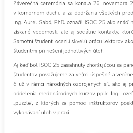
Záverečná ceremónia sa konala 26. novembra 2
v komornom duchu a za dodržania všetkých predpí
Ing. Aurel Sabó, PhD. označil ISOC 25 ako snáď naj
získané vedomosti, ale aj sociálne kontakty, ktoré
Samotní študenti ocenili skvelú prácu lektorov a
študentmi pri riešení jednotlivých úloh.
Aj keď bol ISOC 25 zasiahnutý zhoršujúcou sa pan
študentov považujeme za veľmi úspešné a veríme, 
či už v rámci národných ozbrojených síl, ako aj 
oddelenia medzinárodných kurzov pplk. Ing. Jozefa
„puzzle“, z ktorých za pomoci inštruktorov poskl
vykonávaní úloh v praxi.