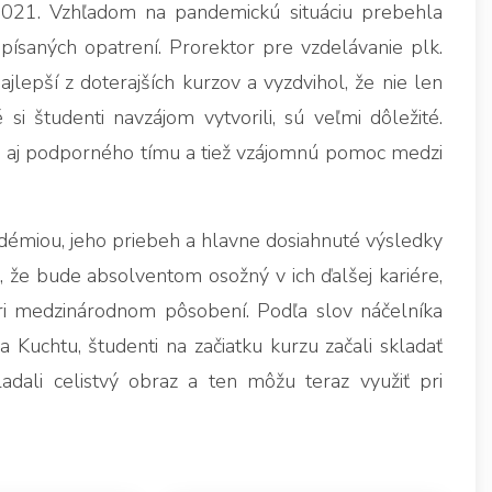
021. Vzhľadom na pandemickú situáciu prebehla
saných opatrení. Prorektor pre vzdelávanie plk.
lepší z doterajších kurzov a vyzdvihol, že nie len
 si študenti navzájom vytvorili, sú veľmi dôležité.
ko aj podporného tímu a tiež vzájomnú pomoc medzi
démiou, jeho priebeh a hlavne dosiahnuté výsledky
že bude absolventom osožný v ich ďalšej kariére,
pri medzinárodnom pôsobení. Podľa slov náčelníka
 Kuchtu, študenti na začiatku kurzu začali skladať
adali celistvý obraz a ten môžu teraz využiť pri