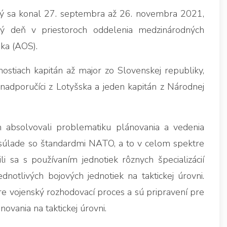
rý sa konal 27. septembra až 26. novembra 2021,
ý deň v priestoroch oddelenia medzinárodných
ika (AOS).
ostiach kapitán až major zo Slovenskej republiky,
nadporučíci z Lotyšska a jeden kapitán z Národnej
 absolvovali problematiku plánovania a vedenia
v súlade so štandardmi NATO, a to v celom spektre
 sa s používaním jednotiek rôznych špecializácií
dnotlivých bojových jednotiek na taktickej úrovni.
re vojenský rozhodovací proces a sú pripravení pre
ovania na taktickej úrovni.