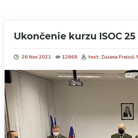
Ukončenie kurzu ISOC 25
26 Nov 2021
12668
text: Zuzana Freissl,