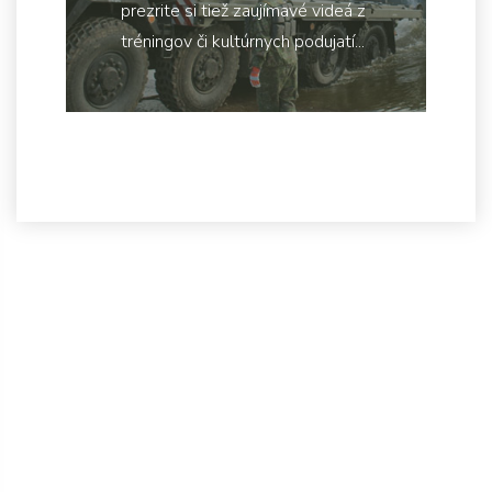
prezrite si tiež zaujímavé videá z
tréningov či kultúrnych podujatí...