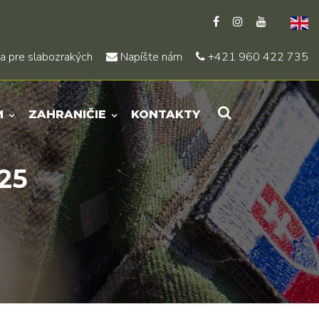
a pre slabozrakých
Napíšte nám
+421 960 422 735
M
ZAHRANIČIE
KONTAKTY
25