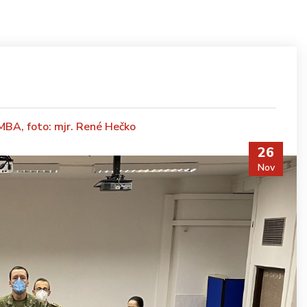
 MBA, foto: mjr. René Hečko
26
Nov