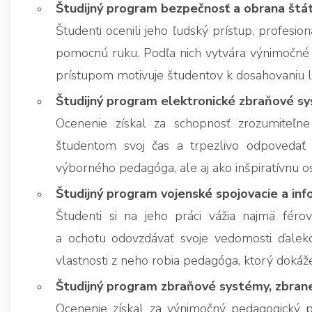
Študijný program bezpečnosť a obrana štátu 
Študenti ocenili jeho ľudský prístup, profesi
pomocnú ruku. Podľa nich vytvára výnimočné 
prístupom motivuje študentov k dosahovaniu l
Študijný program elektronické zbraňové sys
Ocenenie získal za schopnosť zrozumiteľne
študentom svoj čas a trpezlivo odpovedať 
výborného pedagóga, ale aj ako inšpiratívnu o
Študijný program vojenské spojovacie a info
Študenti si na jeho práci vážia najmä féro
a ochotu odovzdávať svoje vedomosti ďaleko
vlastnosti z neho robia pedagóga, ktorý dokáže
Študijný program zbraňové systémy, zbrane a
Ocenenie získal za výnimočný pedagogický p