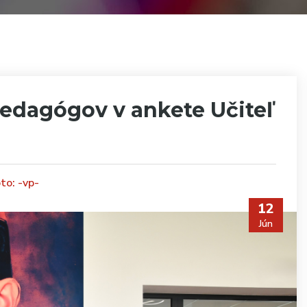
pedagógov v ankete Učiteľ
to: -vp-
12
Jún