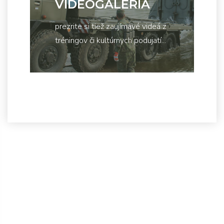
VIDEOGALÉRIA
prezrite si tiež zaujímavé videá z
tréningov či kultúrnych podujatí...