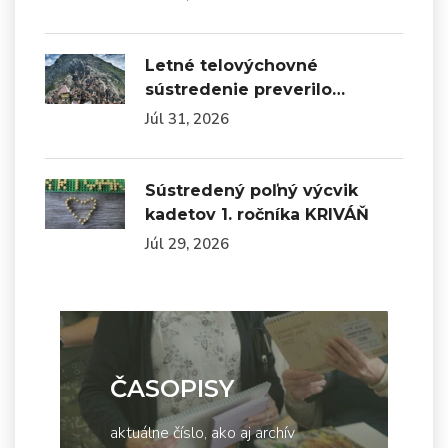
Letné telovýchovné
sústredenie preverilo…
Júl 31, 2026
Sústredený poľný výcvik
kadetov 1. ročníka KRIVÁŇ
Júl 29, 2026
ČASOPISY
aktuálne číslo, ako aj archív