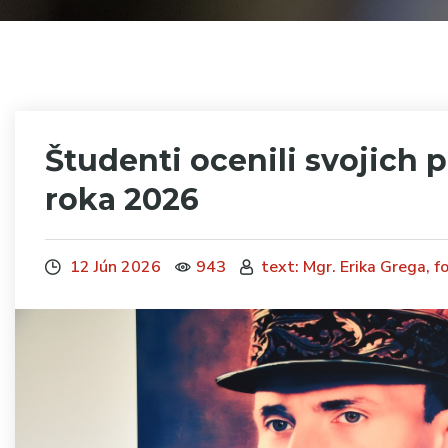
Študenti ocenili svojich 
roka 2026
12 Jún 2026
943
text: Mgr. Erika Grega, fo