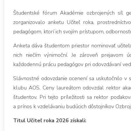
Študentské fórum Akadémie ozbrojených síl gen
zorganizovalo anketu Učiteľ roka, prostredníctv
pedagógom, ktorí ich svojím prístupom, odbornosťou
Anketa dáva študentom priestor nominovať učiteľov
nich niečím výnimoční. Je zároveň prejavom ú
každodennú prácu pedagógov pri odovzdávaní vedo
Slávnostné odovzdanie ocenení sa uskutočnilo v 
klubu AOS. Ceny laureátom odovzdal rektor akad
študentov. Pri tejto príležitosti sa rektor poďa
a prínos k vzdelávaniu budúcich dôstojníkov Ozbroj
Titul Učiteľ roka 2026 získali: