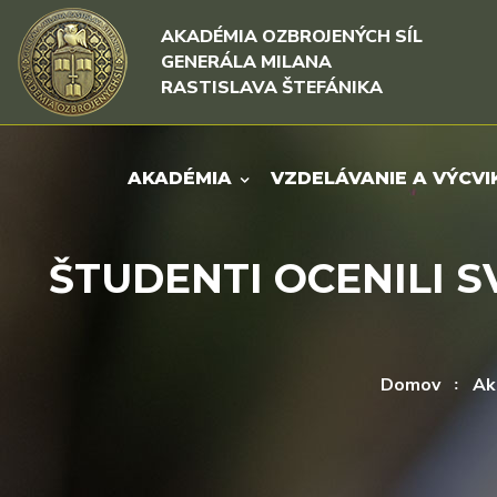
Rovno na obsah
Rovno na menu
AKADÉMIA OZBROJENÝCH SÍL
GENERÁLA MILANA
RASTISLAVA ŠTEFÁNIKA
AKADÉMIA
VZDELÁVANIE A VÝCVI
ŠTUDENTI OCENILI 
Domov
Ak