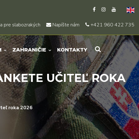
a pre slabozrakých
Napíšte nám
+421 960 422 735
M
ZAHRANIČIE
KONTAKTY
ANKETE UČITEĽ ROKA
iteľ roka 2026