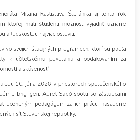
erála Milana Rastislava Štefánika aj tento rok
om ktorej mali študenti možnosť vyjadriť uznanie
 a ľudskosťou najviac oslovili.
 vo svojich študijných programoch, ktorí sú podľa
cty k učiteľskému povolaniu a poďakovaním za
mostí a skúseností.
stredu 10. júna 2026 v priestoroch spoločenského
émie brig. gen. Aurel Sabó spolu so zástupcami
koval oceneným pedagógom za ich prácu, nasadenie
ených síl Slovenskej republiky.