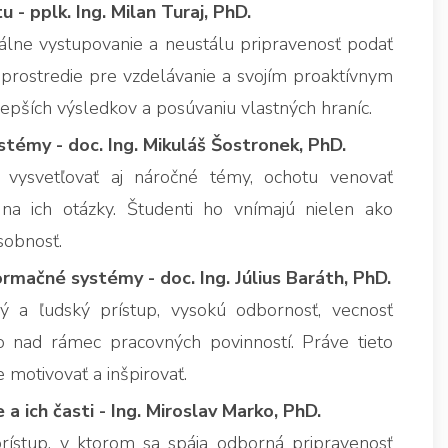
- pplk. Ing. Milan Turaj, PhD.
onálne vystupovanie a neustálu pripravenosť podať
prostredie pre vzdelávanie a svojím proaktívnym
epších výsledkov a posúvaniu vlastných hraníc.
témy - doc. Ing. Mikuláš Šostronek, PhD.
 vysvetľovať aj náročné témy, ochotu venovať
na ich otázky. Študenti ho vnímajú nielen ako
sobnosť.
rmačné systémy - doc. Ing. Július Baráth, PhD.
vý a ľudský prístup, vysokú odbornosť, vecnosť
 nad rámec pracovných povinností. Práve tieto
 motivovať a inšpirovať.
 ich časti - Ing. Miroslav Marko, PhD.
rístup, v ktorom sa spája odborná pripravenosť