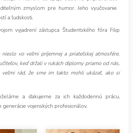
aditeľným zmyslom pre humor. Jeho vyučovanie
tí a ľudskosti.
ojom vyjadrení zástupca Študentského fóra Filip
ieslo vo veľmi príjemnej a priateľskej atmosfére.
učiteľov, keď držali v rukách diplomy priamo od nás,
veľmi rád, že sme im takto mohli ukázať, ako si
eláme a ďakujeme za ich každodennú prácu,
e generácie vojenských profesionálov.