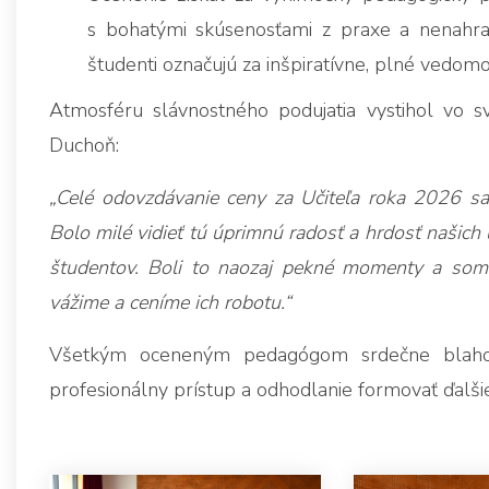
s bohatými skúsenosťami z praxe a nenahr
študenti označujú za inšpiratívne, plné vedomos
Atmosféru slávnostného podujatia vystihol vo sv
Duchoň:
„Celé odovzdávanie ceny za Učiteľa roka 2026 sa n
Bolo milé vidieť tú úprimnú radosť a hrdosť našich 
študentov. Boli to naozaj pekné momenty a som 
vážime a ceníme ich robotu.“
Všetkým oceneným pedagógom srdečne blahož
profesionálny prístup a odhodlanie formovať ďalši