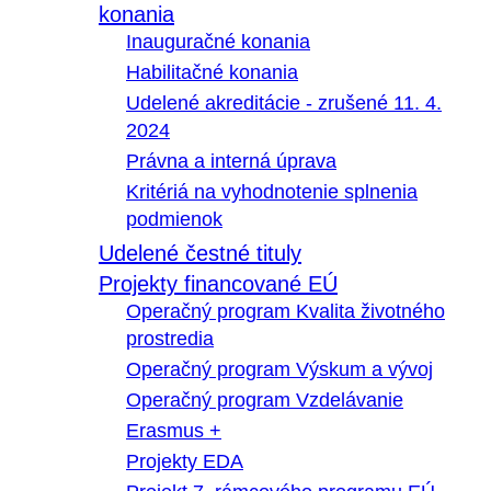
konania
Inauguračné konania
Habilitačné konania
Udelené akreditácie - zrušené 11. 4.
2024
Právna a interná úprava
Kritériá na vyhodnotenie splnenia
podmienok
Udelené čestné tituly
Projekty financované EÚ
Operačný program Kvalita životného
prostredia
Operačný program Výskum a vývoj
Operačný program Vzdelávanie
Erasmus +
Projekty EDA