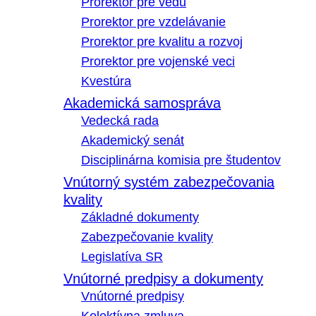
Prorektor pre vedu
Prorektor pre vzdelávanie
Prorektor pre kvalitu a rozvoj
Prorektor pre vojenské veci
Kvestúra
Akademická samospráva
Vedecká rada
Akademický senát
Disciplinárna komisia pre študentov
Vnútorný systém zabezpečovania
kvality
Základné dokumenty
Zabezpečovanie kvality
Legislatíva SR
Vnútorné predpisy a dokumenty
Vnútorné predpisy