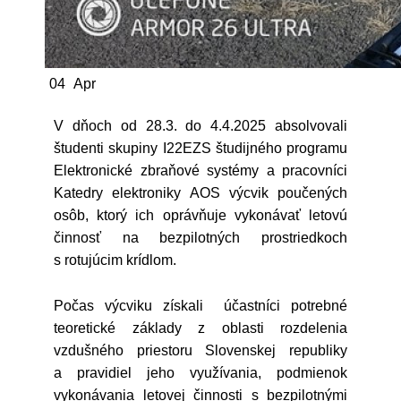
04
Apr
V dňoch od 28.3. do 4.4.2025 absolvovali
študenti skupiny I22EZS študijného programu
Elektronické zbraňové systémy a pracovníci
Katedry elektroniky AOS výcvik poučených
osôb, ktorý ich oprávňuje vykonávať letovú
činnosť na bezpilotných prostriedkoch
s rotujúcim krídlom.
Počas výcviku získali účastníci potrebné
teoretické základy z oblasti rozdelenia
vzdušného priestoru Slovenskej republiky
a pravidiel jeho využívania, podmienok
vykonávania letovej činnosti s bezpilotnými