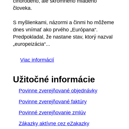
činorodého, ale skromného mladého
človeka.
S myšlienkami, názormi a činmi ho môžeme
dnes vnímať ako prvého „Európana“.
Predpokladal, že nastane stav, ktorý nazval
„europeizácia“...
Viac informácií
Užitočné informácie
Povinne zverejňované objednávky
Povinne zverejňované faktúry
Povinné zverejňovanie zmlúv
Zákazky aktívne cez eZakazky