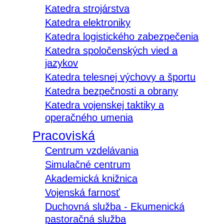
Katedra strojárstva
Katedra elektroniky
Katedra logistického zabezpečenia
Katedra spoločenských vied a
jazykov
Katedra telesnej výchovy a športu
Katedra bezpečnosti a obrany
Katedra vojenskej taktiky a
operačného umenia
Pracoviská
Centrum vzdelávania
Simulačné centrum
Akademická knižnica
Vojenská farnosť
Duchovná služba - Ekumenická
pastoračná služba