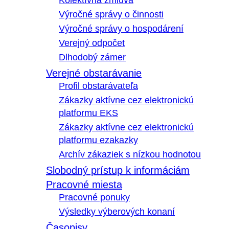
Kolektívna zmluva
Výročné správy o činnosti
Výročné správy o hospodárení
Verejný odpočet
Dlhodobý zámer
Verejné obstarávanie
Profil obstarávateľa
Zákazky aktívne cez elektronickú
platformu EKS
Zákazky aktívne cez elektronickú
platformu ezakazky
Archív zákaziek s nízkou hodnotou
Slobodný prístup k informáciám
Pracovné miesta
Pracovné ponuky
Výsledky výberových konaní
Časopisy