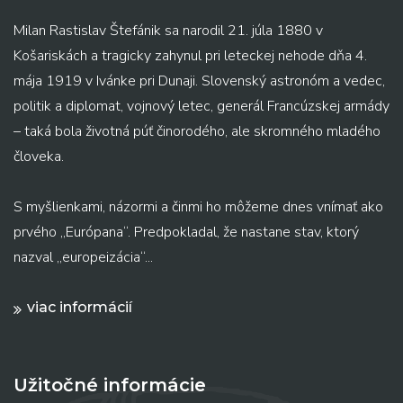
Milan Rastislav Štefánik sa narodil 21. júla 1880 v
Košariskách a tragicky zahynul pri leteckej nehode dňa 4.
mája 1919 v Ivánke pri Dunaji. Slovenský astronóm a vedec,
politik a diplomat, vojnový letec, generál Francúzskej armády
– taká bola životná púť činorodého, ale skromného mladého
človeka.
S myšlienkami, názormi a činmi ho môžeme dnes vnímať ako
prvého „Európana“. Predpokladal, že nastane stav, ktorý
nazval „europeizácia“...
viac informácií
Užitočné informácie