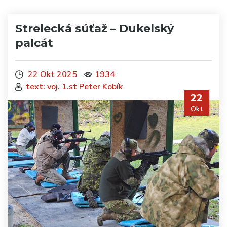
Strelecká súťaž – Dukelský
palcát
22 Okt 2025
1934
text: voj. 1.st Peter Kobík
22
Okt