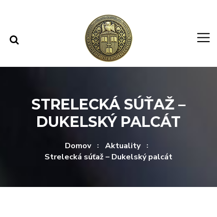
Rovno na obsah
Rovno na menu
STRELECKÁ SÚŤAŽ –
DUKELSKÝ PALCÁT
Domov
Aktuality
Strelecká súťaž – Dukelský palcát