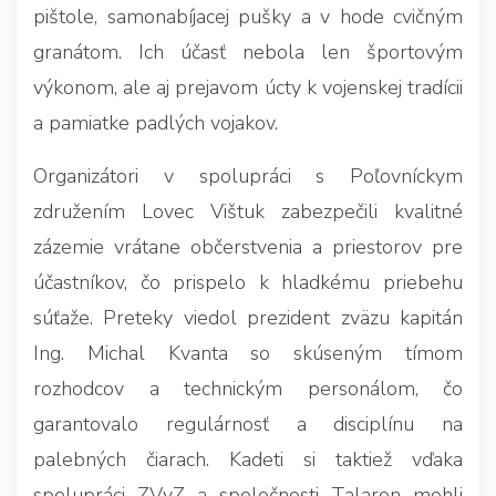
pištole, samonabíjacej pušky a v hode cvičným
granátom. Ich účasť nebola len športovým
výkonom, ale aj prejavom úcty k vojenskej tradícii
a pamiatke padlých vojakov.
Organizátori v spolupráci s Poľovníckym
združením Lovec Vištuk zabezpečili kvalitné
zázemie vrátane občerstvenia a priestorov pre
účastníkov, čo prispelo k hladkému priebehu
súťaže. Preteky viedol prezident zväzu kapitán
Ing. Michal Kvanta so skúseným tímom
rozhodcov a technickým personálom, čo
garantovalo regulárnosť a disciplínu na
palebných čiarach. Kadeti si taktiež vďaka
spolupráci ZVvZ a spoločnosti Talaron mohli