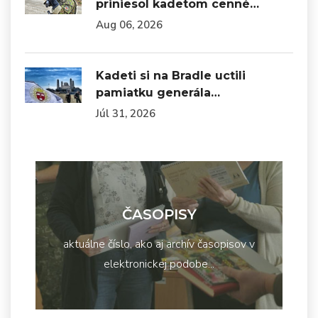
priniesol kadetom cenné…
Aug 06, 2026
Kadeti si na Bradle uctili
pamiatku generála…
Júl 31, 2026
ČASOPISY
aktuálne číslo, ako aj archív časopisov v
elektronickej podobe...