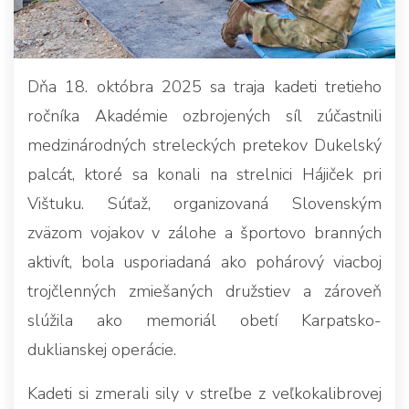
Dňa 18. októbra 2025 sa traja kadeti tretieho
ročníka Akadémie ozbrojených síl zúčastnili
medzinárodných streleckých pretekov Dukelský
palcát, ktoré sa konali na strelnici Hájiček pri
Vištuku. Súťaž, organizovaná Slovenským
zväzom vojakov v zálohe a športovo branných
aktivít, bola usporiadaná ako pohárový viacboj
trojčlenných zmiešaných družstiev a zároveň
slúžila ako memoriál obetí Karpatsko-
duklianskej operácie.
Kadeti si zmerali sily v streľbe z veľkokalibrovej