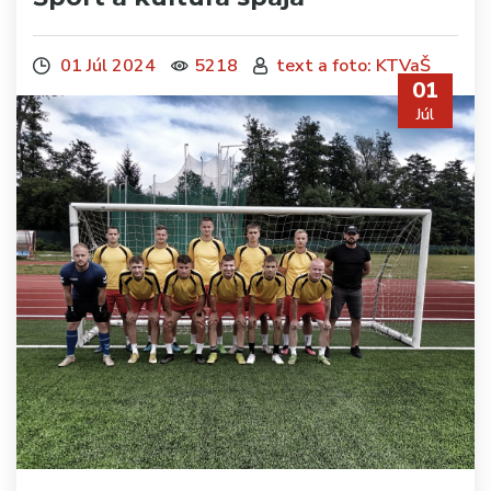
01 Júl 2024
5218
text a foto: KTVaŠ
01
Júl