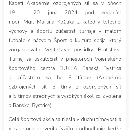
Kadeti Akadémie ozbrojených síl sa v dňoch
19. – 20. júna 2024 pod vedením
npor. Mgr. Martina Kožiaka z katedry telesnej
výchovy a športu zúčastnili turnaja v malom
futbale s názvom Šport a kultúra spája, ktorý
zorganizovalo Veliteľstvo posádky Bratislava.
Turnaj sa uskutočnil v priestoroch Vojenského
športového centra DUKLA Banská Bystrica
a zúčastnilo sa ho 9 tímov (Akadémia
ozbrojených síl, 3 tímy z ozbrojených síl
a 5 tímov stredných a vysokých škôl zo Zvolena
a Banskej Bystrice).
Celá športová akcia sa niesla v duchu tímovosti a
v kadetoch preverila fyzičku i odhodlanie, keďže