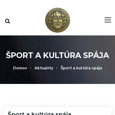
Rovno na obsah
Rovno na menu
ŠPORT A KULTÚRA SPÁJA
Domov
Aktuality
Šport a kultúra spája
Šport a kultúra spája