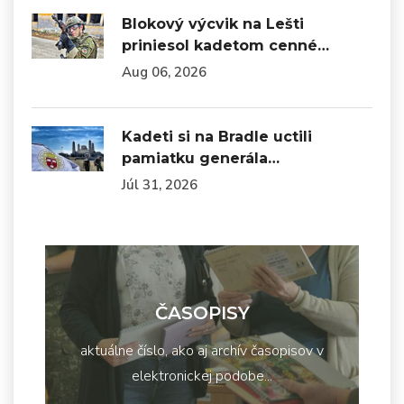
Blokový výcvik na Lešti
priniesol kadetom cenné…
Aug 06, 2026
Kadeti si na Bradle uctili
pamiatku generála…
Júl 31, 2026
ČASOPISY
aktuálne číslo, ako aj archív časopisov v
elektronickej podobe...