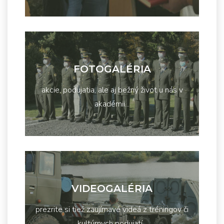
FOTOGALÉRIA
akcie, podujatia, ale aj bežný život u nás v
akadémii...
VIDEOGALÉRIA
prezrite si tiež zaujímavé videá z tréningov či
kultúrnych podujatí...