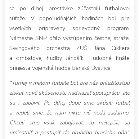
sa po dlhej prestávke zúčastnili futbalovej
súťaže. V popoludňajších hodinách bol pre
všetkých pripravený sprievodný program.
Námestie SNP ožilo vystúpením čestnej stráže,
Swingového orchestra ZUŠ Jána Cikkera
a cimbalovej hudby Jánošík. Hudobné finále
priniesla Vojenská hudba Banská Bystrica.
“Turnaj v malom futbale bol pre nás príležitosťou
získať nové skúsenosti, nadviazať spoluprácu, ale
sa i zabaviť. Po dlhej dobe sme skúsili futbal
a vedeli sme, že nám nikto nič nedá zadarmo.
Chceli sme však zabojovať, čo najlepšie sa
umiestniť a postúpiť do druhého hracieho dňa“
,