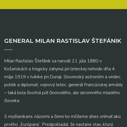
GENERAL MILAN RASTISLAV ŠTEFÁNIK
Milan Rastislav Štefánik sa narodil 21. júla 1880 v
Košariskách a tragicky zahynul pri leteckej nehode dňa 4.
mája 1919 v Ivánke pri Dunaji. Slovenský astronóm a vedec,
politik a diplomat, vojnový letec, generál Francúzskej armády
– taká bola životná púť činorodého, ale skromného mladého
človeka.
S myšlienkami, názormi a činmi ho môžeme dnes vnímať ako
prvého „Európana“. Predpokladal, že nastane stav, ktorý