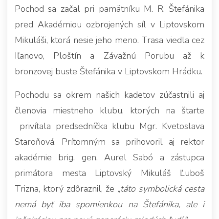
Pochod sa začal pri pamätníku M. R. Štefánika
pred Akadémiou ozbrojených síl v Liptovskom
Mikuláši, ktorá nesie jeho meno. Trasa viedla cez
Iľanovo, Ploštín a Závažnú Porubu až k
bronzovej buste Štefánika v Liptovskom Hrádku.
Pochodu sa okrem našich kadetov zúčastnili aj
členovia miestneho klubu, ktorých na štarte
privítala predsedníčka klubu Mgr. Kvetoslava
Staroňová. Prítomným sa prihovoril aj rektor
akadémie brig. gen. Aurel Sabó a zástupca
primátora mesta Liptovský Mikuláš Ľuboš
Trizna, ktorý zdôraznil, že
„táto symbolická cesta
nemá byť iba spomienkou na Štefánika, ale i