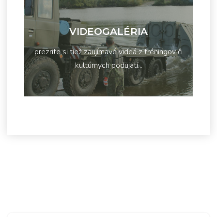
VIDEOGALÉRIA
prezrite si tiež zaujímavé videá z tréningov či
kultúrnych podujatí...