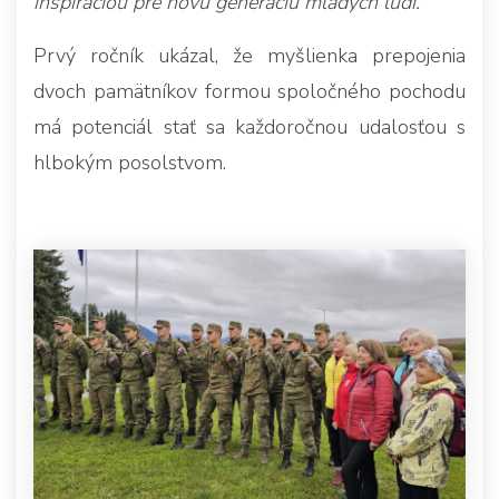
inšpiráciou pre novú generáciu mladých ľudí.“
Prvý ročník ukázal, že myšlienka prepojenia
dvoch pamätníkov formou spoločného pochodu
má potenciál stať sa každoročnou udalosťou s
hlbokým posolstvom.