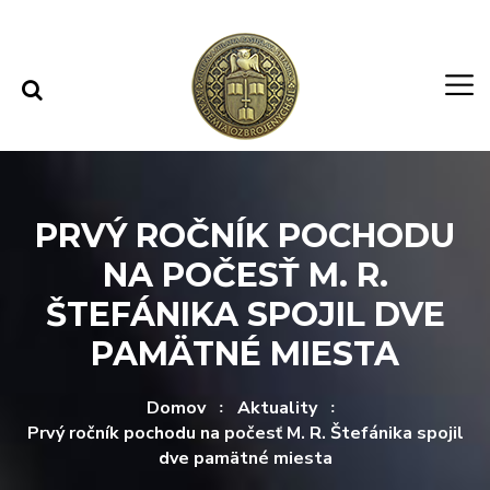
Rovno na obsah
Rovno na menu
PRVÝ ROČNÍK POCHODU
NA POČESŤ M. R.
ŠTEFÁNIKA SPOJIL DVE
PAMÄTNÉ MIESTA
Domov
Aktuality
Prvý ročník pochodu na počesť M. R. Štefánika spojil
dve pamätné miesta