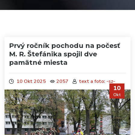
Prvý ročník pochodu na počesť
M. R. Štefánika spojil dve
pamätné miesta
10 Okt 2025
2057
text a foto: -sz-
10
Okt