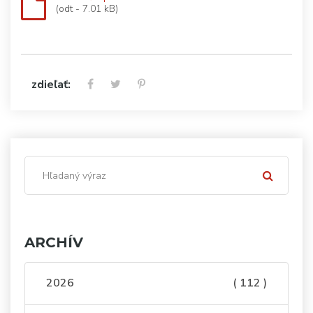
(odt - 7.01 kB)
zdieľať:
ARCHÍV
2026
( 112 )