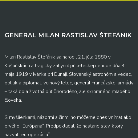
GENERAL MILAN RASTISLAV ŠTEFÁNIK
Milan Rastislav Štefánik sa narodil 21. júla 1880 v
Košariskách a tragicky zahynul pri leteckej nehode dňa 4.
mája 1919 v Ivánke pri Dunaji. Slovenský astronóm a vedec,
politik a diplomat, vojnový letec, generál Francúzskej armády
– taká bola životná púť činorodého, ale skromného mladého
človeka.
S myšlienkami, názormi a činmi ho môžeme dnes vnímať ako
prvého „Európana“. Predpokladal, že nastane stav, ktorý
nazval „europeizácia“...