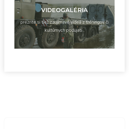
VIDEOGALÉRIA
prezrite si tiež zaujímavé videá z tréningov či
kultúrnych podujatí...