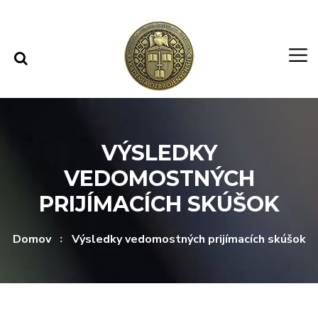
Rovno na obsah
Rovno na menu
VÝSLEDKY
VEDOMOSTNÝCH
PRIJÍMACÍCH SKÚŠOK
Domov
Výsledky vedomostných prijímacích skúšok