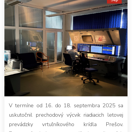
V termíne od 16. do 18. septembra 2025 sa
uskutočnil prechodový výcvik riadiacich letovej
prevádzky vrtuľníkového krídla Prešov.