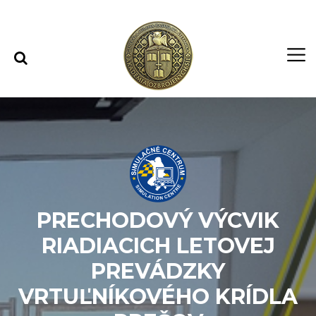
Rovno na obsah
Rovno na menu
PRECHODOVÝ VÝCVIK
RIADIACICH LETOVEJ
PREVÁDZKY
VRTUĽNÍKOVÉHO KRÍDLA