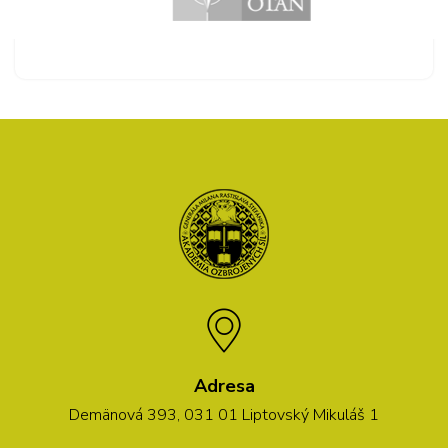
Adresa
Demänová 393, 031 01 Liptovský Mikuláš 1