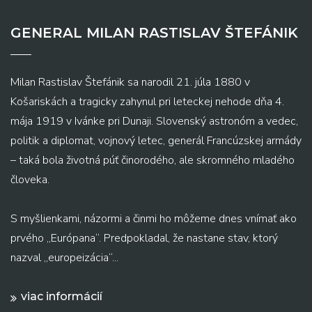
GENERAL MILAN RASTISLAV ŠTEFÁNIK
Milan Rastislav Štefánik sa narodil 21. júla 1880 v
Košariskách a tragicky zahynul pri leteckej nehode dňa 4.
mája 1919 v Ivánke pri Dunaji. Slovenský astronóm a vedec,
politik a diplomat, vojnový letec, generál Francúzskej armády
– taká bola životná púť činorodého, ale skromného mladého
človeka.
S myšlienkami, názormi a činmi ho môžeme dnes vnímať ako
prvého „Európana“. Predpokladal, že nastane stav, ktorý
nazval „europeizácia“...
viac informácií