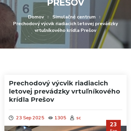
PREŠOV
Domov
Simulačné centrum
Prechodový výcvik riadiacich letovej prevádzky
vrtuľníkového krídla Prešov
Prechodový výcvik riadiacich
letovej prevádzky vrtuľníkového
krídla Prešov
23 Sep 2025
1305
sc
23
Sep