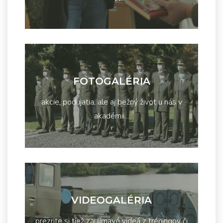
FOTOGALÉRIA
akcie, podujatia, ale aj bežný život u nás v
akadémii...
VIDEOGALÉRIA
prezrite si tiež zaujímavé videá z tréningov či