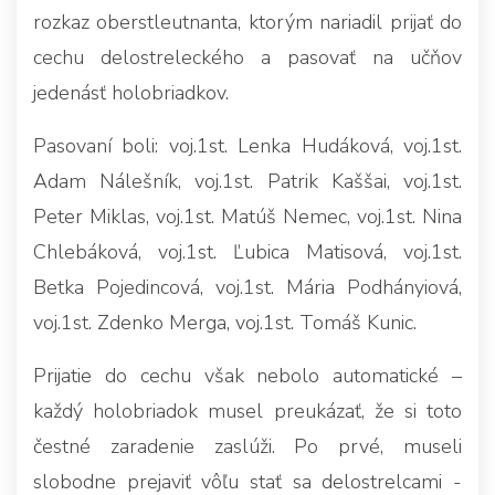
rozkaz oberstleutnanta, ktorým nariadil prijať do
cechu delostreleckého a pasovať na učňov
jedenásť holobriadkov.
Pasovaní boli: voj.1st. Lenka Hudáková, voj.1st.
Adam Nálešník, voj.1st. Patrik Kaššai, voj.1st.
Peter Miklas, voj.1st. Matúš Nemec, voj.1st. Nina
Chlebáková, voj.1st. Ľubica Matisová, voj.1st.
Betka Pojedincová, voj.1st. Mária Podhányiová,
voj.1st. Zdenko Merga, voj.1st. Tomáš Kunic.
Prijatie do cechu však nebolo automatické –
každý holobriadok musel preukázať, že si toto
čestné zaradenie zaslúži. Po prvé, museli
slobodne prejaviť vôľu stať sa delostrelcami -