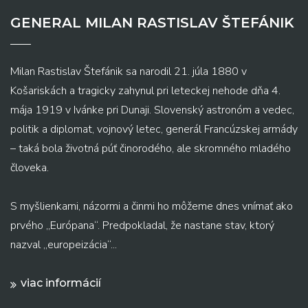
GENERAL MILAN RASTISLAV ŠTEFÁNIK
Milan Rastislav Štefánik sa narodil 21. júla 1880 v
Košariskách a tragicky zahynul pri leteckej nehode dňa 4.
mája 1919 v Ivánke pri Dunaji. Slovenský astronóm a vedec,
politik a diplomat, vojnový letec, generál Francúzskej armády
– taká bola životná púť činorodého, ale skromného mladého
človeka.
S myšlienkami, názormi a činmi ho môžeme dnes vnímať ako
prvého „Európana“. Predpokladal, že nastane stav, ktorý
nazval „europeizácia“...
viac informácií