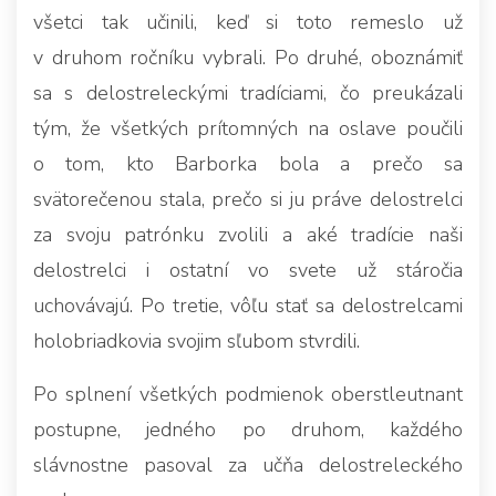
všetci tak učinili, keď si toto remeslo už
v druhom ročníku vybrali. Po druhé, oboznámiť
sa s delostreleckými tradíciami, čo preukázali
tým, že všetkých prítomných na oslave poučili
o tom, kto Barborka bola a prečo sa
svätorečenou stala, prečo si ju práve delostrelci
za svoju patrónku zvolili a aké tradície naši
delostrelci i ostatní vo svete už stáročia
uchovávajú. Po tretie, vôľu stať sa delostrelcami
holobriadkovia svojim sľubom stvrdili.
Po splnení všetkých podmienok oberstleutnant
postupne, jedného po druhom, každého
slávnostne pasoval za učňa delostreleckého