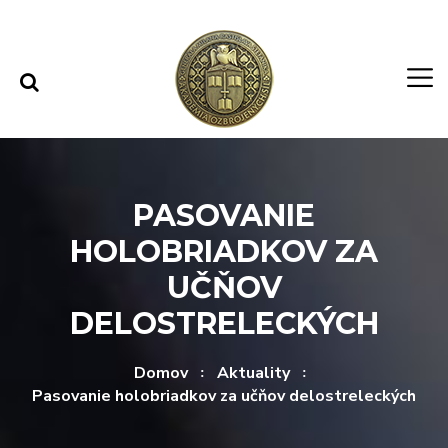
Rovno na obsah
Rovno na menu
PASOVANIE
HOLOBRIADKOV ZA
UČŇOV
DELOSTRELECKÝCH
Domov
Aktuality
Pasovanie holobriadkov za učňov delostreleckých