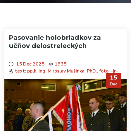
Pasovanie holobriadkov za
učňov delostreleckých
15 Dec 2025
1935
text: pplk. Ing. Miroslav Mušinka, PhD., foto: -jr-
15
Dec