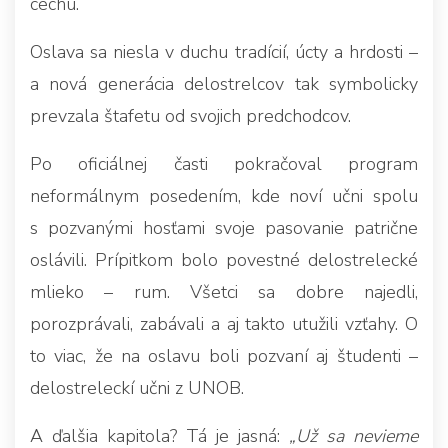
cechu.
Oslava sa niesla v duchu tradícií, úcty a hrdosti –
a nová generácia delostrelcov tak symbolicky
prevzala štafetu od svojich predchodcov.
Po oficiálnej časti pokračoval program
neformálnym posedením, kde noví učni spolu
s pozvanými hosťami svoje pasovanie patrične
oslávili. Prípitkom bolo povestné delostrelecké
mlieko – rum. Všetci sa dobre najedli,
porozprávali, zabávali a aj takto utužili vzťahy. O
to viac, že na oslavu boli pozvaní aj študenti –
delostreleckí učni z UNOB.
A ďalšia kapitola? Tá je jasná:
„Už sa nevieme