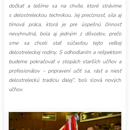
dočkať a tešíme sa na chvíle, ktoré strávime
s delostreleckou technikou. Jej precíznosť, sila aj
tímová práca, ktorá je pre úspešnú činnosť
nevyhnutná, bola aj jedným z dôvodov, prečo
sme sa chceli stať súčasťou tejto veľkej
delostreleckej rodiny. S odhodlaním a rešpektom
budeme pokračovať v stopách starších učňov a
profesionálov – pripravení učiť sa, rásť a niesť
delostreleckú tradíciu ďalej“
, boli slová nových
učňov.