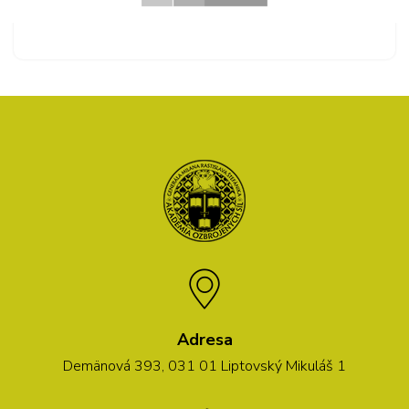
Adresa
Demänová 393, 031 01 Liptovský Mikuláš 1