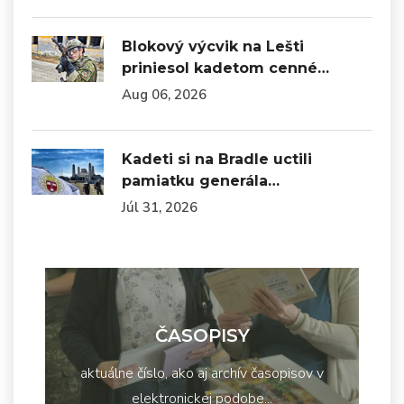
Blokový výcvik na Lešti
priniesol kadetom cenné…
Aug 06, 2026
Kadeti si na Bradle uctili
pamiatku generála…
Júl 31, 2026
ČASOPISY
aktuálne číslo, ako aj archív časopisov v
elektronickej podobe...