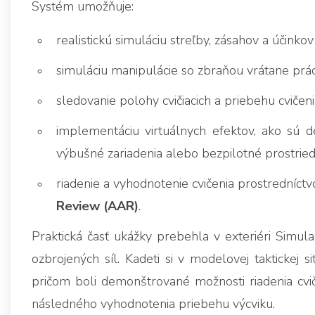
Systém umožňuje:
realistickú simuláciu streľby, zásahov a účinkov
simuláciu manipulácie so zbraňou vrátane prác
sledovanie polohy cvičiacich a priebehu cvičen
implementáciu virtuálnych efektov, ako sú d
výbušné zariadenia alebo bezpilotné prostried
riadenie a vyhodnotenie cvičenia prostredníct
Review (AAR)
.
Praktická časť ukážky prebehla v exteriéri Simul
ozbrojených síl. Kadeti si v modelovej taktickej s
pričom boli demonštrované možnosti riadenia cvič
následného vyhodnotenia priebehu výcviku.