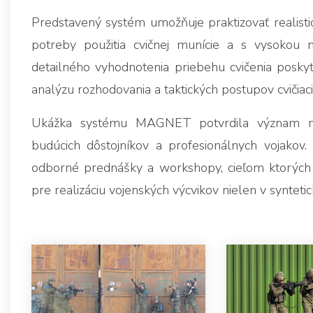
Predstavený systém umožňuje praktizovať realistic
potreby použitia cvičnej munície a s vysokou 
detailného vyhodnotenia priebehu cvičenia poskytu
analýzu rozhodovania a taktických postupov cvičiaci
Ukážka systému MAGNET potvrdila význam mod
budúcich dôstojníkov a profesionálnych vojakov.
odborné prednášky a workshopy, cieľom ktorých je
pre realizáciu vojenských výcvikov nielen v synteti