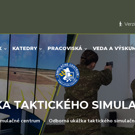
Verzi
K
KATEDRY
PRACOVISKÁ
VEDA A VÝSKU
A TAKTICKÉHO SIMUL
imulačné centrum
Odborná ukážka taktického simulač