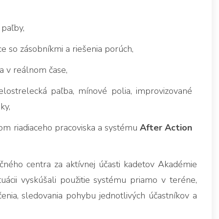
 paľby,
e so zásobníkmi a riešenia porúch,
ia v reálnom čase,
elostrelecká paľba, mínové polia, improvizované
ky,
vom riadiaceho pracoviska a systému
After Action
ačného centra za aktívnej účasti kadetov Akadémie
ituácii vyskúšali použitie systému priamo v teréne,
enia, sledovania pohybu jednotlivých účastníkov a