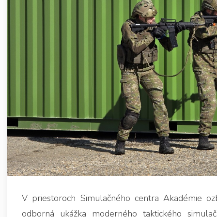
V priestoroch Simulačného centra Akadémie ozbr
odborná ukážka moderného taktického simul