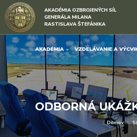
Rovno na obsah
Rovno na menu
AKADÉMIA OZBROJENÝCH SÍL
GENERÁLA MILANA
RASTISLAVA ŠTEFÁNIKA
AKADÉMIA
VZDELÁVANIE A VÝCVI
ODBORNÁ UKÁŽK
Domov
S