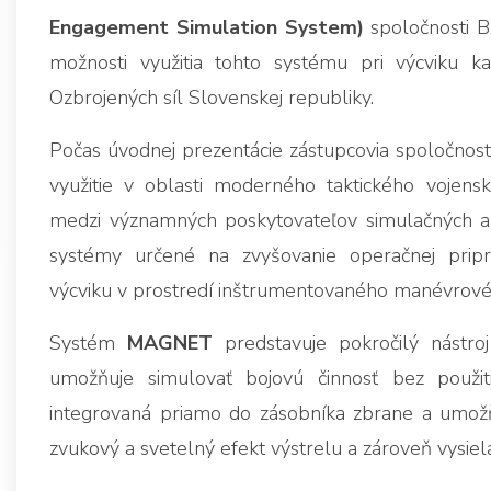
Engagement Simulation System)
spoločnosti B
možnosti využitia tohto systému pri výcviku k
Ozbrojených síl Slovenskej republiky.
Počas úvodnej prezentácie zástupcovia spoločnosti
využitie v oblasti moderného taktického vojen
medzi významných poskytovateľov simulačných a t
systémy určené na zvyšovanie operačnej priprav
výcviku v prostredí inštrumentovaného manévrové
Systém
MAGNET
predstavuje pokročilý nástro
umožňuje simulovať bojovú činnosť bez použiti
integrovaná priamo do zásobníka zbrane a umožňuj
zvukový a svetelný efekt výstrelu a zároveň vysiela