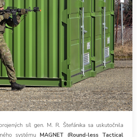
ojených síl gen. M. R. Štefánika sa uskutočnila
ačného systému
MAGNET (Round-less Tactical