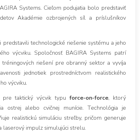
AGIRA Systems. Cieľom podujatia bolo predstaviť
adetov Akadémie ozbrojených síl a príslušníkov
 predstavili technologické riešenie systému a jeho
ského výcviku. Spoločnosť BAGIRA Systems patrí
réningových riešení pre obranný sektor a vyvíja
enosti jednotiek prostredníctvom realistického
ho výcviku.
j pre taktický výcvik typu
force-on-force
, ktorý
a ostrej alebo cvičnej munície. Technológia je
e realistickú simuláciu streľby, pričom generuje
 laserový impulz simulujúci strelu.