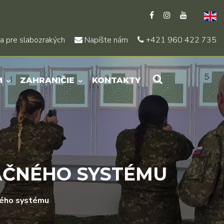
a pre slabozrakých
Napíšte nám
+421 960 422 735
M
ZAHRANIČIE
KONTAKTY
AČNÉHO SYSTÉMU
ného systému