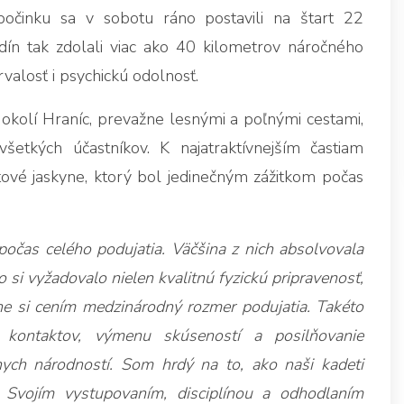
činku sa v sobotu ráno postavili na štart 22
dín tak zdolali viac ako 40 kilometrov náročného
rvalosť i psychickú odolnosť.
okolí Hraníc, prevažne lesnými a poľnými cestami,
všetkých účastníkov. K najatraktívnejším častiam
ové jaskyne, ktorý bol jedinečným zážitkom počas
počas celého podujatia. Väčšina z nich absolvovala
o si vyžadovalo nielen kvalitnú fyzickú pripravenosť,
ne si cením medzinárodný rozmer podujatia. Takéto
 kontaktov, výmenu skúseností a posilňovanie
ych národností. Som hrdý na to, ako naši kadeti
 Svojím vystupovaním, disciplínou a odhodlaním