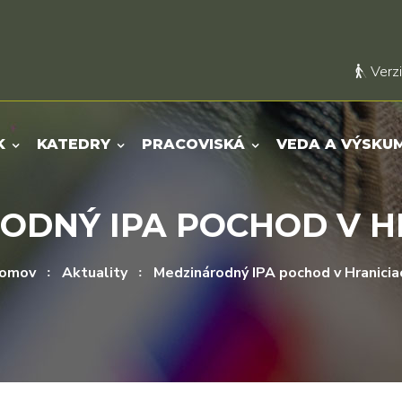
Verzi
K
KATEDRY
PRACOVISKÁ
VEDA A VÝSKU
ODNÝ IPA POCHOD V H
omov
Aktuality
Medzinárodný IPA pochod v Hranicia