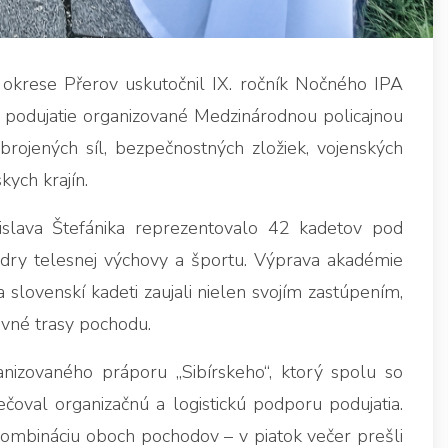
okrese Přerov uskutočnil IX. ročník Nočného IPA
 podujatie organizované Medzinárodnou policajnou
brojených síl, bezpečnostných zložiek, vojenských
kych krajín.
islava Štefánika reprezentovalo 42 kadetov pod
edry telesnej výchovy a športu. Výprava akadémie
 slovenskí kadeti zaujali nielen svojím zastúpením,
vné trasy pochodu.
anizovaného práporu „Sibírskeho“, ktorý spolu so
oval organizačnú a logistickú podporu podujatia.
ombináciu oboch pochodov – v piatok večer prešli