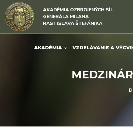
Rovno na obsah
Rovno na menu
AKADÉMIA OZBROJENÝCH SÍL
GENERÁLA MILANA
RASTISLAVA ŠTEFÁNIKA
AKADÉMIA
VZDELÁVANIE A VÝCVI
MEDZINÁR
D