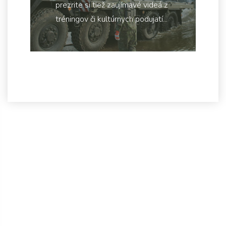
prezrite si tiež zaujímavé videá z
tréningov či kultúrnych podujatí...