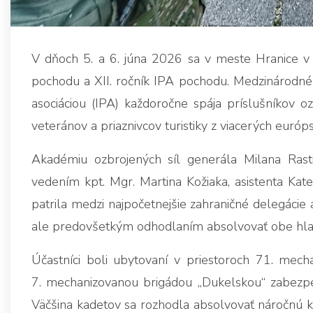
V dňoch 5. a 6. júna 2026 sa v meste Hranice v 
pochodu a XII. ročník IPA pochodu. Medzinárodné
asociáciou (IPA) každoročne spája príslušníkov oz
veteránov a priaznivcov turistiky z viacerých európs
Akadémiu ozbrojených síl generála Milana Rast
vedením kpt. Mgr. Martina Kožiaka, asistenta Kat
patrila medzi najpočetnejšie zahraničné delegácie a
ale predovšetkým odhodlaním absolvovať obe hla
Účastníci boli ubytovaní v priestoroch 71. mech
7. mechanizovanou brigádou „Dukelskou“ zabezpeč
Väčšina kadetov sa rozhodla absolvovať náročnú k