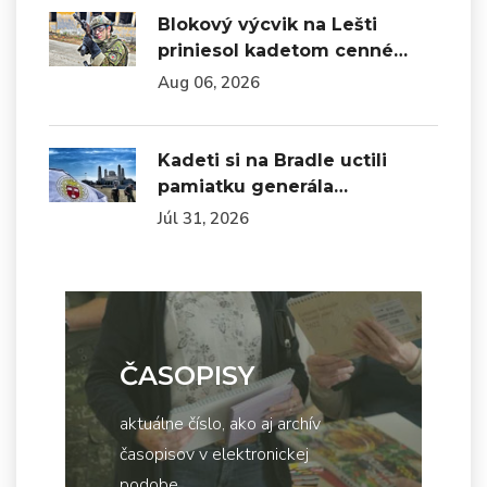
Blokový výcvik na Lešti
priniesol kadetom cenné…
Aug 06, 2026
Kadeti si na Bradle uctili
pamiatku generála…
Júl 31, 2026
ČASOPISY
aktuálne číslo, ako aj archív
časopisov v elektronickej
podobe...