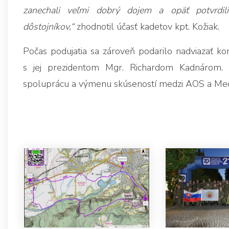
zanechali veľmi dobrý dojem a opäť potvrdili
dôstojníkov,“
zhodnotil účasť kadetov kpt. Kožiak.
Počas podujatia sa zároveň podarilo nadviazať ko
s jej prezidentom Mgr. Richardom Kadnárom. Vz
spoluprácu a výmenu skúseností medzi AOS a Medz