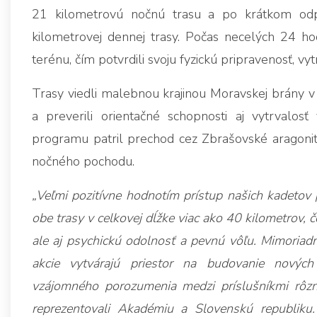
21 kilometrovú nočnú trasu a po krátkom odpo
kilometrovej dennej trasy. Počas necelých 24 ho
terénu, čím potvrdili svoju fyzickú pripravenosť, vyt
Trasy viedli malebnou krajinou Moravskej brány v 
a preverili orientačné schopnosti aj vytrvalosť 
programu patril prechod cez Zbrašovské aragonit
nočného pochodu.
„Veľmi pozitívne hodnotím prístup našich kadetov 
obe trasy v celkovej dĺžke viac ako 40 kilometrov, č
ale aj psychickú odolnosť a pevnú vôľu. Mimoriad
akcie vytvárajú priestor na budovanie nových
vzájomného porozumenia medzi príslušníkmi rôzn
reprezentovali Akadémiu a Slovenskú republiku.