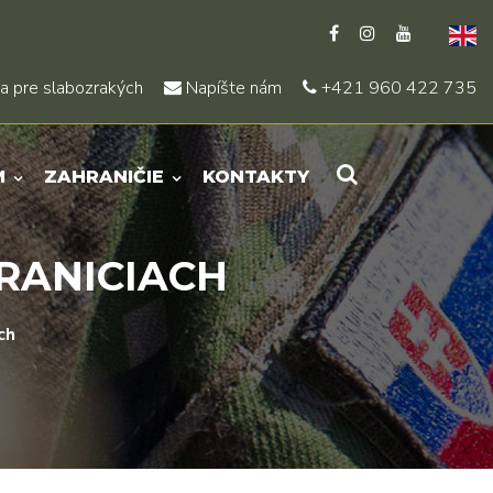
a pre slabozrakých
Napíšte nám
+421 960 422 735
M
ZAHRANIČIE
KONTAKTY
RANICIACH
ch