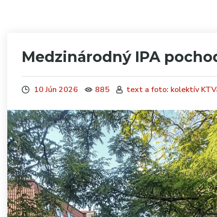
Medzinárodný IPA pochod
10 Jún 2026
885
text a foto: kolektív KT