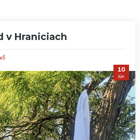
 v Hraniciach
VaŠ
10
Jún