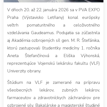
V dňoch 20. až 22. januára 2026 sa v PVA EXPO
Praha (Výstavisko Letňany) konal európsky
veľtrh pomaturitného a celoživotného
vzdelávania Gaudeamus. Podujatia sa zúčastnila
aj Akadémia ozbrojených síl gen. M. R. Štefánika,
ktorú zastupovali študentky medicíny 1. ročníka
Aneta Štefančínová a Eliška Výhonská,
reprezentujúce Vojenskú lekársku fakultu (VLF)
Univerzity obrany.
Štúdium na VLF je zamerané na prípravu
všeobecných lekárov, zubných lekárov,
farmaceutov a zdravotníckych záchranárov pre
ozbrojené sily. Bakalárske a magisterské študijné