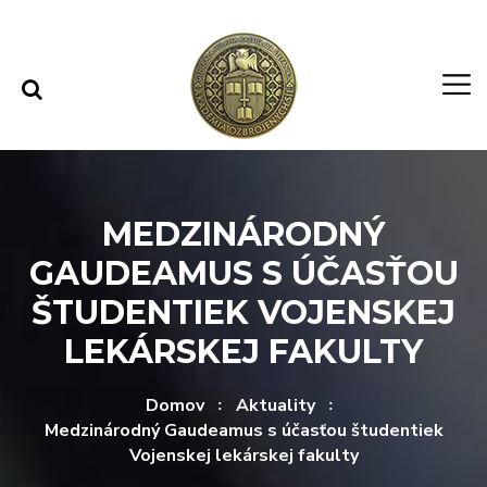
Rovno na obsah
Rovno na menu
MEDZINÁRODNÝ
GAUDEAMUS S ÚČASŤOU
ŠTUDENTIEK VOJENSKEJ
LEKÁRSKEJ FAKULTY
Domov
Aktuality
Medzinárodný Gaudeamus s účasťou študentiek
Vojenskej lekárskej fakulty