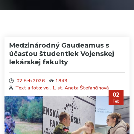
Medzinárodný Gaudeamus s
účasťou študentiek Vojenskej
lekárskej fakulty
02 Feb 2026
1843
Text a foto: voj. 1. st. Aneta Štefančínová
02
Feb