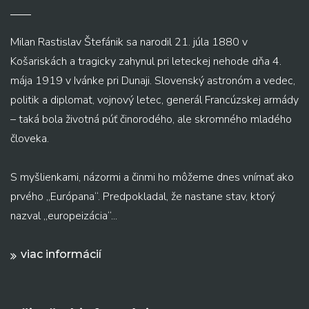
Milan Rastislav Štefánik sa narodil 21. júla 1880 v
Košariskách a tragicky zahynul pri leteckej nehode dňa 4.
mája 1919 v Ivánke pri Dunaji. Slovenský astronóm a vedec,
politik a diplomat, vojnový letec, generál Francúzskej armády
– taká bola životná púť činorodého, ale skromného mladého
človeka.
S myšlienkami, názormi a činmi ho môžeme dnes vnímať ako
prvého „Európana“. Predpokladal, že nastane stav, ktorý
nazval „europeizácia“...
viac informácií