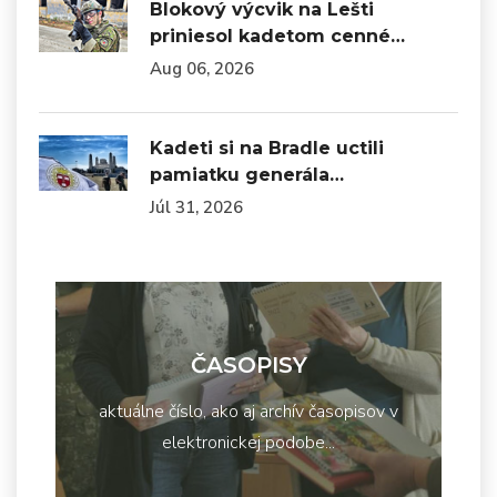
Blokový výcvik na Lešti
priniesol kadetom cenné…
Aug 06, 2026
Kadeti si na Bradle uctili
pamiatku generála…
Júl 31, 2026
ČASOPISY
aktuálne číslo, ako aj archív časopisov v
elektronickej podobe...