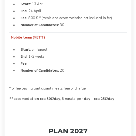
Start
: 13 April
End
: 24 April
Fee
: 800 € **(meals and accommodation not included in fee)
Number of Candidates:
30
Mobile team (METT)
Start
: on request
End
: 1-2 weeks
Fee
:
Number of Candidates:
20
*for fee paying participant meals free of charge
**accomodation cca 30€/day, 3 meals per day - cca 25€/day
PLAN 2027