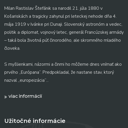
Milan Rastislav Štefánik sa narodil 21. júla 1880 v
Košariskách a tragicky zahynul pri leteckej nehode dňa 4.
mája 1919 v Ivánke pri Dunaji. Slovenský astronóm a vedec,
politik a diplomat, vojnový letec, generál Francúzskej armády
– taká bola životná púť činorodého, ale skromného mladého
človeka.
S myšlienkami, názormi a činmi ho môžeme dnes vnímať ako
prvého „Európana“. Predpokladal, že nastane stav, ktorý
nazval „europeizácia“...
viac informácií
Užitočné informácie