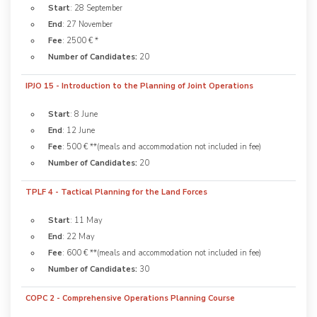
Start
: 28 September
End
: 27 November
Fee
: 2500 € *
Number of Candidates:
20
IPJO 15 - Introduction to the Planning of Joint Operations
Start
: 8 June
End
: 12 June
Fee
: 500 € **(meals and accommodation not included in fee)
Number of Candidates:
20
TPLF 4 - Tactical Planning for the Land Forces
Start
: 11 May
End
: 22 May
Fee
: 600 € **(meals and accommodation not included in fee)
Number of Candidates:
30
COPC 2 - Comprehensive Operations Planning Course