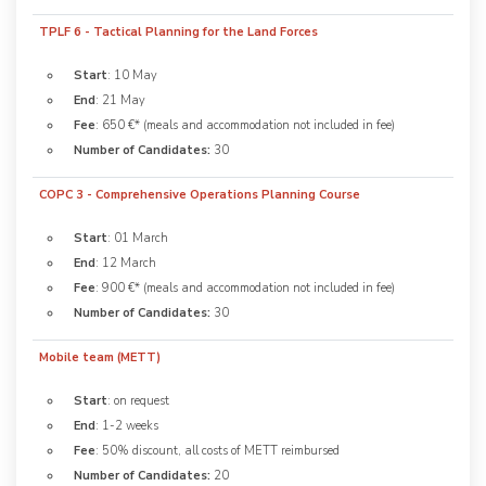
TPLF 6 - Tactical Planning for the Land Forces
Start
: 10 May
End
: 21 May
Fee
: 650 €* (meals and accommodation not included in fee)
Number of Candidates:
30
COPC 3 - Comprehensive Operations Planning Course
Start
: 01 March
End
: 12 March
Fee
: 900 €* (meals and accommodation not included in fee)
Number of Candidates:
30
Mobile team (METT)
Start
: on request
End
: 1-2 weeks
Fee
: 50% discount, all costs of METT reimbursed
Number of Candidates:
20