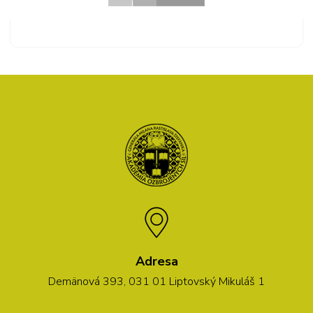
Adresa
Demänová 393, 031 01 Liptovský Mikuláš 1