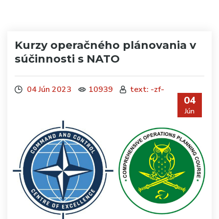
Kurzy operačného plánovania v
súčinnosti s NATO
04 Jún 2023
10939
text: -zf-
04
Jún