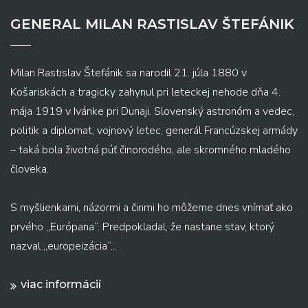
GENERAL MILAN RASTISLAV ŠTEFÁNIK
Milan Rastislav Štefánik sa narodil 21. júla 1880 v
Košariskách a tragicky zahynul pri leteckej nehode dňa 4.
mája 1919 v Ivánke pri Dunaji. Slovenský astronóm a vedec,
politik a diplomat, vojnový letec, generál Francúzskej armády
– taká bola životná púť činorodého, ale skromného mladého
človeka.
S myšlienkami, názormi a činmi ho môžeme dnes vnímať ako
prvého „Európana“. Predpokladal, že nastane stav, ktorý
nazval „europeizácia“...
viac informácií