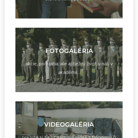
FOTOGALÉRIA
akcie, podujatia, ale aj bežný život u nás v
akadémii...
VIDEOGALÉRIA
prezrite si tiež zaujímavé videá z tréningov či