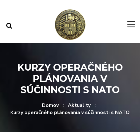
Rovno na obsah
Rovno na menu
KURZY OPERAČNÉHO
PLÁNOVANIA V
SÚČINNOSTI S NATO
Domov
Aktuality
Kurzy operačného plánovania v súčinnosti s NATO