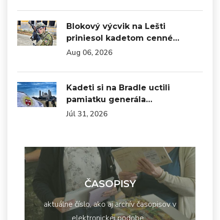
Blokový výcvik na Lešti
priniesol kadetom cenné…
Aug 06, 2026
Kadeti si na Bradle uctili
pamiatku generála…
Júl 31, 2026
ČASOPISY
aktuálne číslo, ako aj archív časopisov v
elektronickej podobe...