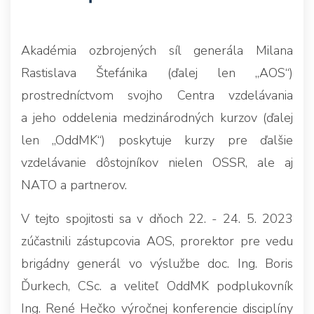
Akadémia ozbrojených síl generála Milana
Rastislava Štefánika (ďalej len „AOS“)
prostredníctvom svojho Centra vzdelávania
a jeho oddelenia medzinárodných kurzov (ďalej
len „OddMK“) poskytuje kurzy pre ďalšie
vzdelávanie dôstojníkov nielen OSSR, ale aj
NATO a partnerov.
V tejto spojitosti sa v dňoch 22. - 24. 5. 2023
zúčastnili zástupcovia AOS, prorektor pre vedu
brigádny generál vo výslužbe doc. Ing. Boris
Ďurkech, CSc. a veliteľ OddMK podplukovník
Ing. René Hečko výročnej konferencie disciplíny