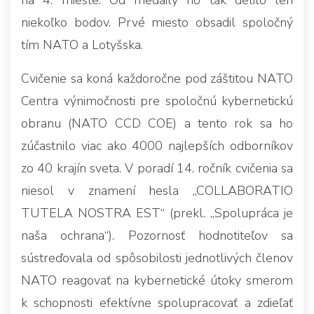
na 4. mieste. Od medaily ho tak delilo len
niekoľko bodov. Prvé miesto obsadil spoločný
tím NATO a Lotyšska.
Cvičenie sa koná každoročne pod záštitou NATO
Centra výnimočnosti pre spoločnú kybernetickú
obranu (NATO CCD COE) a tento rok sa ho
zúčastnilo viac ako 4000 najlepších odborníkov
zo 40 krajín sveta. V poradí 14. ročník cvičenia sa
niesol v znamení hesla „COLLABORATIO
TUTELA NOSTRA EST“ (prekl. „Spolupráca je
naša ochrana“). Pozornosť hodnotiteľov sa
sústreďovala od spôsobilosti jednotlivých členov
NATO reagovať na kybernetické útoky smerom
k schopnosti efektívne spolupracovať a zdieľať