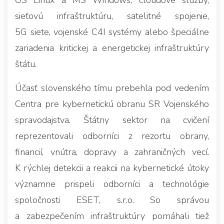
OS Linux a MS Windows, cloudové služby,
sieťovú infraštruktúru, satelitné spojenie,
5G siete, vojenské C4I systémy alebo špeciálne
zariadenia kritickej a energetickej infraštruktúry
štátu.
Účasť slovenského tímu prebehla pod vedením
Centra pre kybernetickú obranu SR Vojenského
spravodajstva. Štátny sektor na cvičení
reprezentovali odborníci z rezortu obrany,
financií, vnútra, dopravy a zahraničných vecí.
K rýchlej detekcii a reakcii na kybernetické útoky
významne prispeli odborníci a technológie
spoločnosti ESET, s.r.o. So správou
a zabezpečením infraštruktúry pomáhali tiež