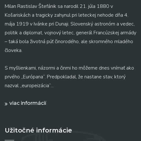
Milan Rastislav Štefánik sa narodil 21. júla 1880 v
Košariskách a tragicky zahynul pri leteckej nehode dňa 4.
mája 1919 v Ivánke pri Dunaji. Slovenský astronóm a vedec,
politik a diplomat, vojnový letec, generál Francúzskej armády
– taká bola životná púť činorodého, ale skromného mladého
človeka.
S myšlienkami, názormi a činmi ho môžeme dnes vnímať ako
prvého „Európana“. Predpokladal, že nastane stav, ktorý
nazval „europeizácia“...
viac informácií
Užitočné informácie