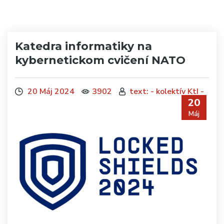
Katedra informatiky na
kybernetickom cvičení NATO
20 Máj 2024
3902
text: - kolektív KtI -
20
Máj