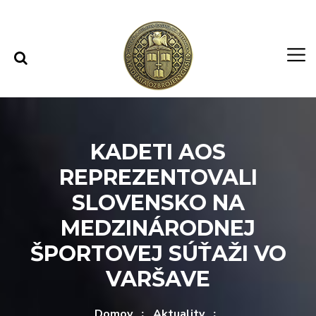
Rovno na obsah
Rovno na menu
KADETI AOS
REPREZENTOVALI
SLOVENSKO NA
MEDZINÁRODNEJ
ŠPORTOVEJ SÚŤAŽI VO
VARŠAVE
Domov
Aktuality