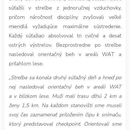
súťažili v streľbe z jednoručnej vzduchovky,
pričom náročnosť disciplíny zvyšovali veľké
mieridlá vyžadujúce maximálne sústredenie.
Každý súťažiaci absolvoval tri cvičné a desať
ostrých výstrelov. Bezprostredne po streľbe
nasledoval orientačný beh v areáli WAT a
priľahlom lese.
„Streľba sa konala druhý súťažný deň a hneď po
nej nasledoval orientačný beh v areáli WAT
a v blízkom lese. Muži mali trasu dlhú 2 km a
ženy 1,5 km. Na každom stanovišti sme museli
svoj čas zaznamenať priložením čipu k snímaču,
ktorý predstavoval checkpoint. Orientovali sme