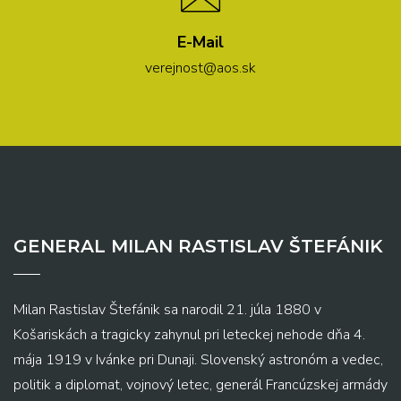
E-Mail
verejnost@aos.sk
GENERAL MILAN RASTISLAV ŠTEFÁNIK
Milan Rastislav Štefánik sa narodil 21. júla 1880 v
Košariskách a tragicky zahynul pri leteckej nehode dňa 4.
mája 1919 v Ivánke pri Dunaji. Slovenský astronóm a vedec,
politik a diplomat, vojnový letec, generál Francúzskej armády