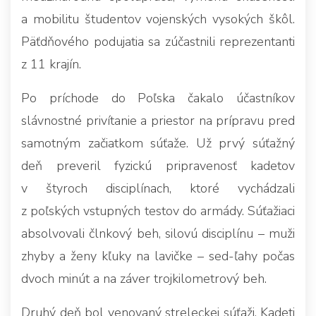
a mobilitu študentov vojenských vysokých škôl.
Päťdňového podujatia sa zúčastnili reprezentanti
z 11 krajín.
Po príchode do Poľska čakalo účastníkov
slávnostné privítanie a priestor na prípravu pred
samotným začiatkom súťaže. Už prvý súťažný
deň preveril fyzickú pripravenosť kadetov
v štyroch disciplínach, ktoré vychádzali
z poľských vstupných testov do armády. Súťažiaci
absolvovali člnkový beh, silovú disciplínu – muži
zhyby a ženy kľuky na lavičke – sed-ľahy počas
dvoch minút a na záver trojkilometrový beh.
Druhý deň bol venovaný streleckej súťaži. Kadeti