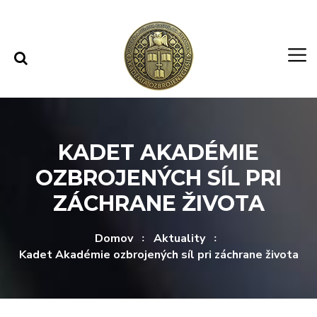
Rovno na obsah
Rovno na menu
KADET AKADÉMIE
OZBROJENÝCH SÍL PRI
ZÁCHRANE ŽIVOTA
Domov
Aktuality
Kadet Akadémie ozbrojených síl pri záchrane života