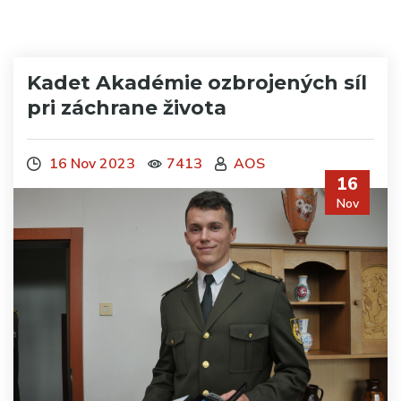
Kadet Akadémie ozbrojených síl
pri záchrane života
16 Nov 2023
7413
AOS
16
Nov