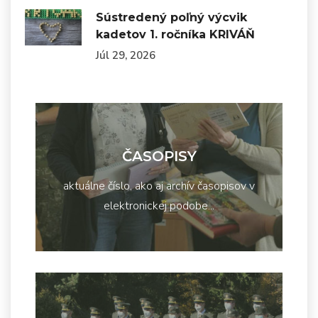
Sústredený poľný výcvik
kadetov 1. ročníka KRIVÁŇ
Júl 29, 2026
ČASOPISY
aktuálne číslo, ako aj archív časopisov v
elektronickej podobe...