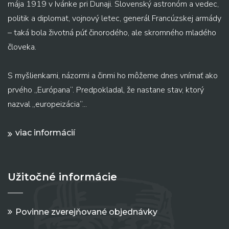
mája 1919 v Ivánke pri Dunaji. Slovenský astronóm a vedec,
politik a diplomat, vojnový letec, generál Francúzskej armády
– taká bola životná púť činorodého, ale skromného mladého
človeka.
S myšlienkami, názormi a činmi ho môžeme dnes vnímať ako
prvého „Európana“. Predpokladal, že nastane stav, ktorý
nazval „europeizácia“...
viac informácií
Užitočné informácie
Povinne zverejňované objednávky