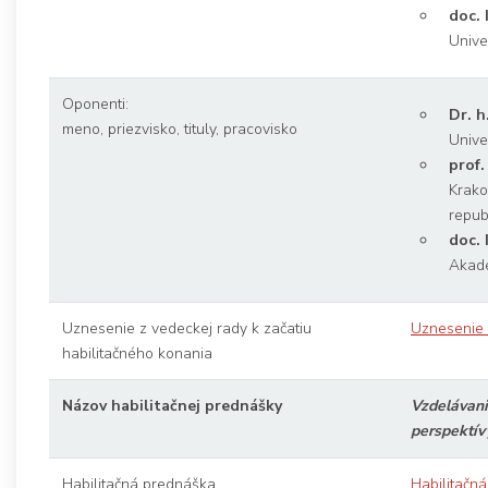
doc. 
Unive
Oponenti:
Dr. h
meno, priezvisko, tituly, pracovisko
Unive
prof.
Krako
repub
doc. 
Akadé
Uznesenie z vedeckej rady k začatiu
Uznesenie 
habilitačného konania
Názov habilitačnej prednášky
Vzdelávani
perspektív
Habilitačná prednáška
Habilitačn