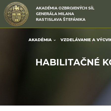
Rovno na obsah
Rovno na menu
AKADÉMIA OZBROJENÝCH SÍL
GENERÁLA MILANA
RASTISLAVA ŠTEFÁNIKA
AKADÉMIA
VZDELÁVANIE A VÝCVI
HABILITAČNÉ K