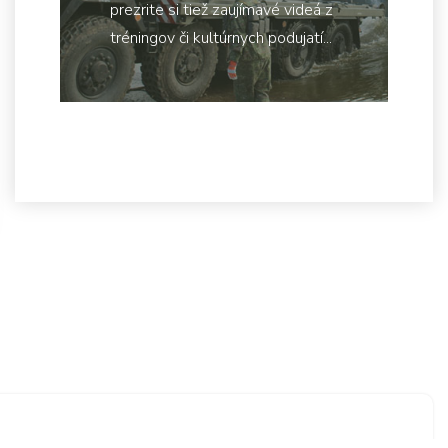
prezrite si tiež zaujímavé videá z
tréningov či kultúrnych podujatí...