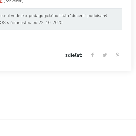
ie
(.pdf 296kB)
delení vedecko-pedagogického titulu "docent" podpísaný
OS s účinnosťou od 22. 10. 2020
zdieľať: