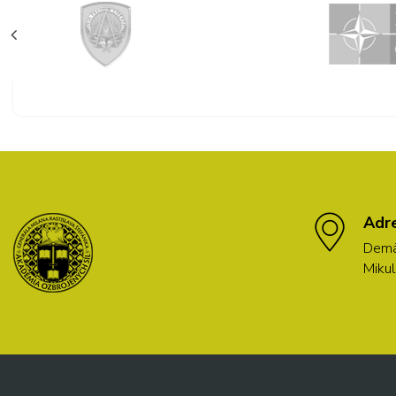
Adr
Demä
Mikul