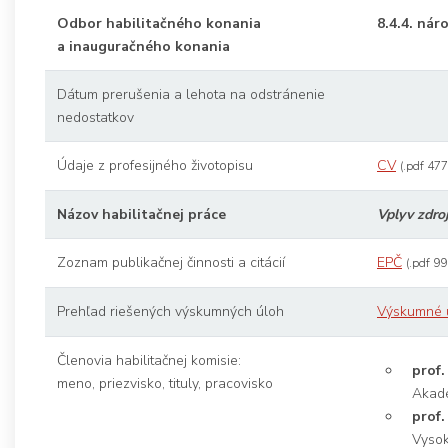
Odbor habilitačného konania
8.4.4. ná
a inauguračného konania
Dátum prerušenia a lehota na odstránenie
nedostatkov
Údaje z profesijného životopisu
CV
(.pdf 47
Názov habilitačnej práce
Vplyv zdroj
Zoznam publikačnej činnosti a citácií
EPČ
(.pdf 9
Prehľad riešených výskumných úloh
Výskumné ú
Členovia habilitačnej komisie:
prof.
meno, priezvisko, tituly, pracovisko
Akadé
prof.
Vysok