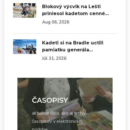
Blokový výcvik na Lešti
priniesol kadetom cenné…
Aug 06, 2026
Kadeti si na Bradle uctili
pamiatku generála…
Júl 31, 2026
ČASOPISY
aktuálne číslo, ako aj archív
časopisov v elektronickej
podobe...