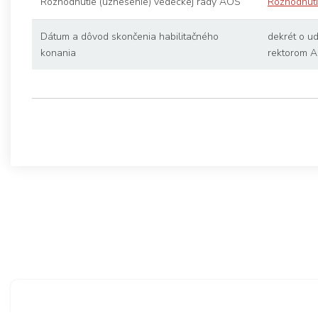
Rozhodnutie (uznesenie) vedeckej rady AOS
Rozhodnut
Dátum a dôvod skončenia habilitačného
dekrét o u
konania
rektorom A