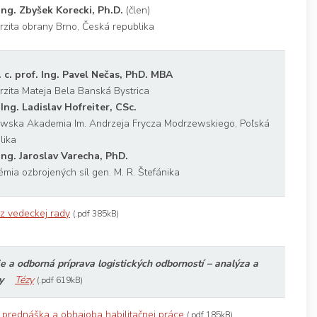
Ing. Zbyšek Korecki, Ph.D.
(člen)
rzita obrany Brno, Česká republika
. c. prof. Ing. Pavel Nečas, PhD. MBA
rzita Mateja Bela Banská Bystrica
 Ing. Ladislav Hofreiter, CSc.
wska Akademia Im. Andrzeja Frycza Modrzewskiego, Poľská
lika
Ing. Jaroslav Varecha, PhD.
mia ozbrojených síl gen. M. R. Štefánika
z vedeckej rady
(.pdf 385kB)
e a odborná príprava logistických odborností – analýza a
y
Tézy
(.pdf 619kB)
á prednáška a obhajoba habilitačnej práce
(.pdf 185kB)