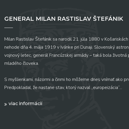
GENERAL MILAN RASTISLAV ŠTEFÁNIK
Milan Rastislav Štefánik sa narodil 21. júla 1880 v Košariskách 
nehode dňa 4. mája 1919 v Ivánke pri Dunaji. Slovenský astronó
vojnový letec, generál Francúzskej armády – taká bola životná
mladého človeka.
S myšlienkami, názormi a činmi ho môžeme dnes vnímať ako pr
Predpokladal, že nastane stav, ktorý nazval „europeizácia“...
viac informácií