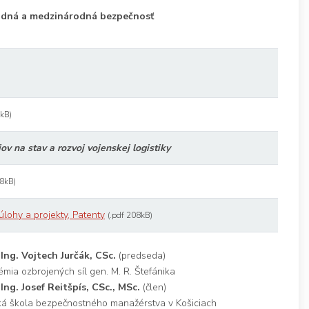
rodná a medzinárodná bezpečnosť
7kB)
ov na stav a rozvoj vojenskej logistiky
98kB)
lohy a projekty, Patenty
(.pdf 208kB)
 Ing. Vojtech Jurčák, CSc.
(predseda)
mia ozbrojených síl gen. M. R. Štefánika
 Ing. Josef Reitšpís, CSc., MSc.
(člen)
á škola bezpečnostného manažérstva v Košiciach