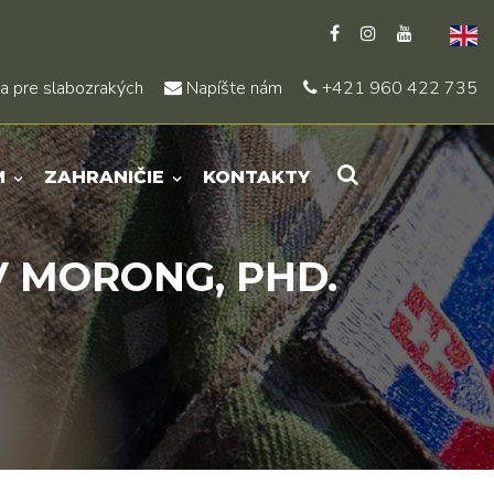
a pre slabozrakých
Napíšte nám
+421 960 422 735
M
ZAHRANIČIE
KONTAKTY
V MORONG, PHD.
.