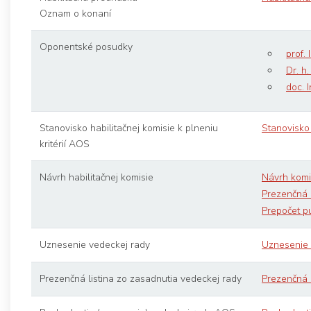
Oznam o konaní
Oponentské posudky
prof. 
Dr. h
doc. 
Stanovisko habilitačnej komisie k plneniu
Stanovisko 
kritérií AOS
Návrh habilitačnej komisie
Návrh komi
Prezenčná l
Prepočet pu
Uznesenie vedeckej rady
Uznesenie z
Prezenčná listina zo zasadnutia vedeckej rady
Prezenčná l