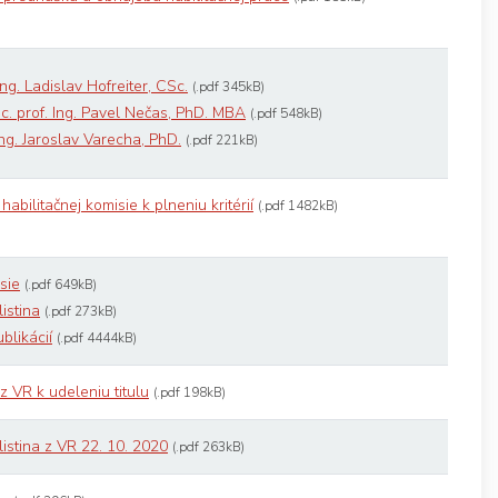
Ing. Ladislav Hofreiter, CSc.
(.pdf 345kB)
. c. prof. Ing. Pavel Nečas, PhD. MBA
(.pdf 548kB)
Ing. Jaroslav Varecha, PhD.
(.pdf 221kB)
habilitačnej komisie k plneniu kritérií
(.pdf 1482kB)
sie
(.pdf 649kB)
istina
(.pdf 273kB)
blikácií
(.pdf 4444kB)
 VR k udeleniu titulu
(.pdf 198kB)
istina z VR 22. 10. 2020
(.pdf 263kB)