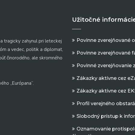
Užitočné informáci
Povinne zverejňované 
a tragicky zahynul pri leteckej
m a vedec, politik a diplomat,
Povinne zverejňované f
 púť činorodého, ale skromného
Povinné zverejňovanie 
Zákazky aktívne cez e
vého „Európana“.
Zákazky aktívne cez EK
Profil verejného obstar
Slobodný prístup k inf
Oznamovanie protispol