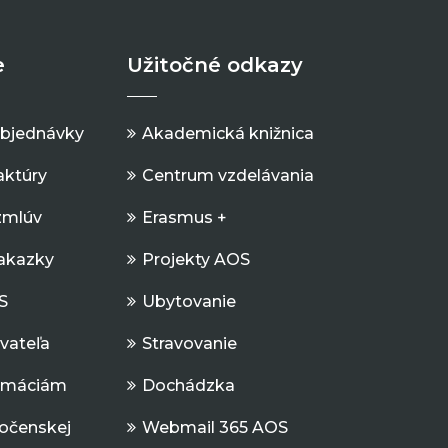
e
Užitočné odkazy
objednávky
Akademická knižnica
aktúry
Centrum vzdelávania
zmlúv
Erasmus +
Zakazky
Projekty AOS
S
Ubytovanie
ávateľa
Stravovanie
ormáciám
Dochádzka
očenskej
Webmail 365 AOS