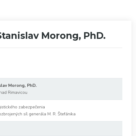
Stanislav Morong, PhD.
islav Morong, PhD.
nad Rimavicou
gistického zabezpečenia
zbrojených síl generála M. R. Štefánika