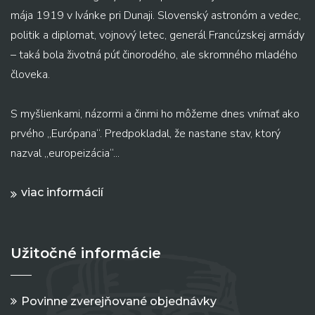
mája 1919 v Ivánke pri Dunaji. Slovenský astronóm a vedec,
politik a diplomat, vojnový letec, generál Francúzskej armády
– taká bola životná púť činorodého, ale skromného mladého
človeka.
S myšlienkami, názormi a činmi ho môžeme dnes vnímať ako
prvého „Európana“. Predpokladal, že nastane stav, ktorý
nazval „europeizácia“...
viac informácií
Užitočné informácie
Povinne zverejňované objednávky