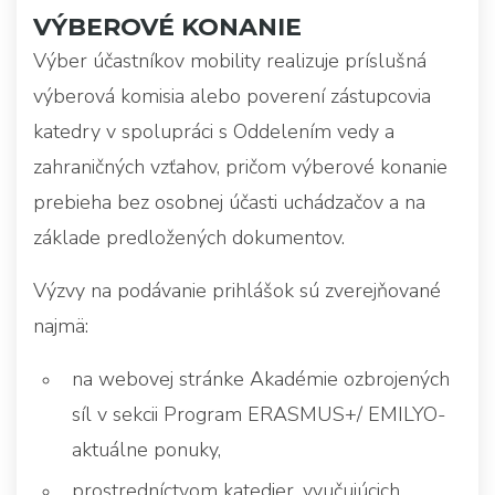
VÝBEROVÉ KONANIE
Výber účastníkov mobility realizuje príslušná
výberová komisia alebo poverení zástupcovia
katedry v spolupráci s Oddelením vedy a
zahraničných vzťahov, pričom výberové konanie
prebieha bez osobnej účasti uchádzačov a na
základe predložených dokumentov.
Výzvy na podávanie prihlášok sú zverejňované
najmä:
na webovej stránke Akadémie ozbrojených
síl v sekcii Program ERASMUS+/ EMILYO-
aktuálne ponuky,
prostredníctvom katedier, vyučujúcich