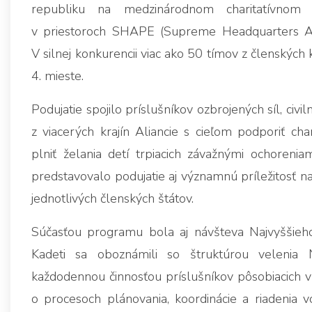
republiku na medzinárodnom charitatívnom 
v priestoroch SHAPE (Supreme Headquarters A
V silnej konkurencii viac ako 50 tímov z členskýc
4. mieste.
Podujatie spojilo príslušníkov ozbrojených síl, ci
z viacerých krajín Aliancie s cieľom podporiť ch
plniť želania detí trpiacich závažnými ochoren
predstavovalo podujatie aj významnú príležitosť 
jednotlivých členských štátov.
Súčasťou programu bola aj návšteva Najvyššieho
Kadeti sa oboznámili so štruktúrou velenia N
každodennou činnosťou príslušníkov pôsobiacich v
o procesoch plánovania, koordinácie a riadenia vo