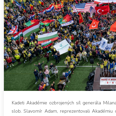
Kadeti Akadémie ozbrojených síl generála Milana 
slob. Slavomír Adam, reprezentovali Akadémiu oz