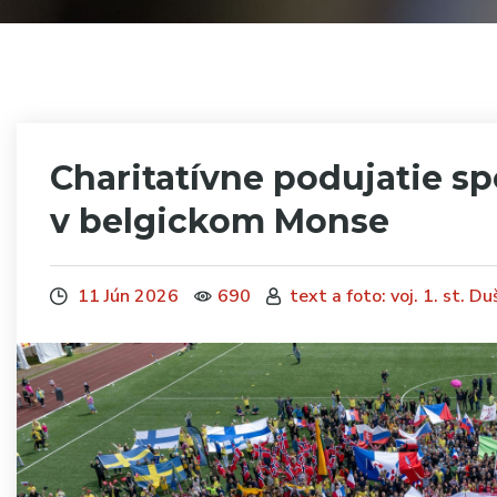
Charitatívne podujatie spo
v belgickom Monse
11 Jún 2026
690
text a foto: voj. 1. st. 