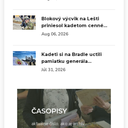
Blokový výcvik na Lešti
priniesol kadetom cenné…
Aug 06, 2026
Kadeti si na Bradle uctili
pamiatku generála…
Júl 31, 2026
ČASOPISY
aktuálne číslo, ako aj archív