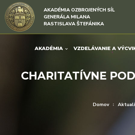
Rovno na obsah
Rovno na menu
AKADÉMIA OZBROJENÝCH SÍL
GENERÁLA MILANA
RASTISLAVA ŠTEFÁNIKA
AKADÉMIA
VZDELÁVANIE A VÝCVI
CHARITATÍVNE POD
Domov
Aktuali