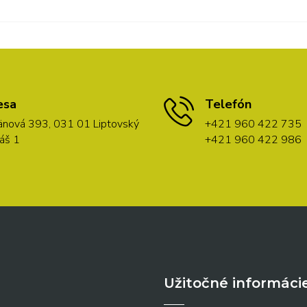
esa
Telefón
nová 393, 031 01 Liptovský
+421 960 422 735
áš 1
+421 960 422 986
Užitočné informáci