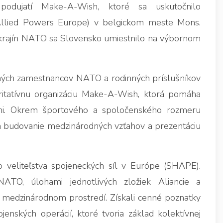
podujatí Make-A-Wish, ktoré sa uskutočnilo
llied Powers Europe) v belgickom meste Mons.
h krajín NATO sa Slovensko umiestnilo na výbornom
vilných zamestnancov NATO a rodinných príslušníkov
aritatívnu organizáciu Make-A-Wish, ktorá pomáha
iami. Okrem športového a spoločenského rozmeru
na budovanie medzinárodných vzťahov a prezentáciu
 veliteľstva spojeneckých síl v Európe (SHAPE).
ATO, úlohami jednotlivých zložiek Aliancie a
 medzinárodnom prostredí. Získali cenné poznatky
jenských operácií, ktoré tvoria základ kolektívnej