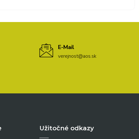
E-Mail
verejnost@aos.sk
e
Užitočné odkazy