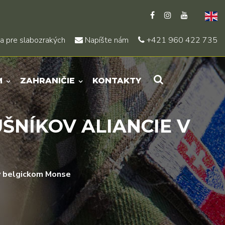
a pre slabozrakých
Napíšte nám
+421 960 422 735
M
ZAHRANIČIE
KONTAKTY
ŠNÍKOV ALIANCIE V
e v belgickom Monse