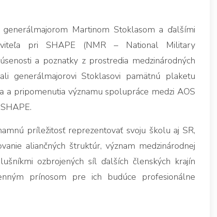
s generálmajorom Martinom Stoklasom a ďalšími
viteľa pri SHAPE (NMR – National Military
skúsenosti a poznatky z prostredia medzinárodných
zdali generálmajorovi Stoklasovi pamätnú plaketu
nia a pripomenutia významu spolupráce medzi AOS
i SHAPE.
amnú príležitosť reprezentovať svoju školu aj SR,
vanie aliančných štruktúr, význam medzinárodnej
lušníkmi ozbrojených síl ďalších členských krajín
enným prínosom pre ich budúce profesionálne