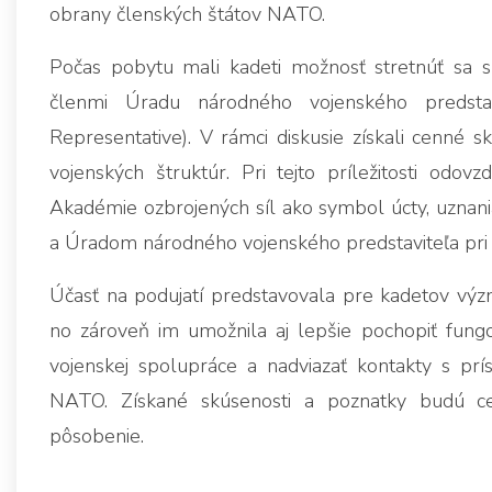
obrany členských štátov NATO.
Počas pobytu mali kadeti možnosť stretnúť sa 
členmi Úradu národného vojenského predsta
Representative). V rámci diskusie získali cenné 
vojenských štruktúr. Pri tejto príležitosti odov
Akadémie ozbrojených síl ako symbol úcty, uzna
a Úradom národného vojenského predstaviteľa pr
Účasť na podujatí predstavovala pre kadetov význ
no zároveň im umožnila aj lepšie pochopiť fungo
vojenskej spolupráce a nadviazať kontakty s prís
NATO. Získané skúsenosti a poznatky budú c
pôsobenie.