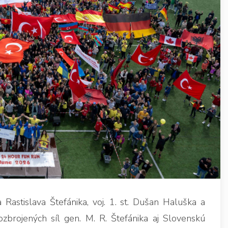
Rastislava Štefánika, voj. 1. st. Dušan Haluška a
brojených síl gen. M. R. Štefánika aj Slovenskú