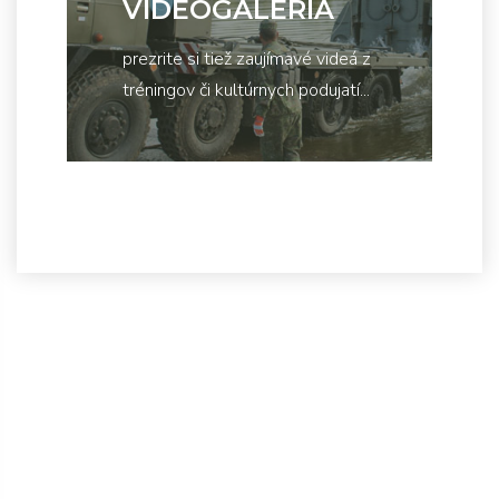
VIDEOGALÉRIA
prezrite si tiež zaujímavé videá z
tréningov či kultúrnych podujatí...