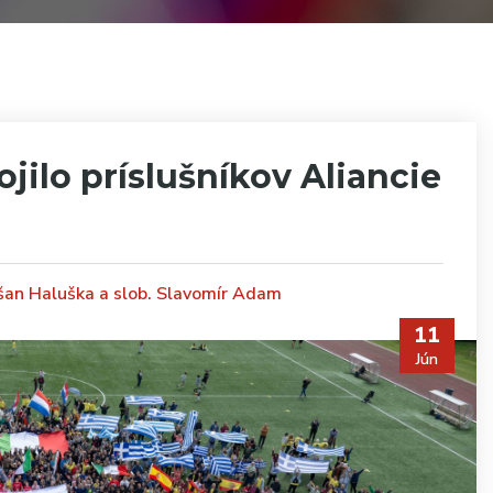
jilo príslušníkov Aliancie
Dušan Haluška a slob. Slavomír Adam
11
Jún