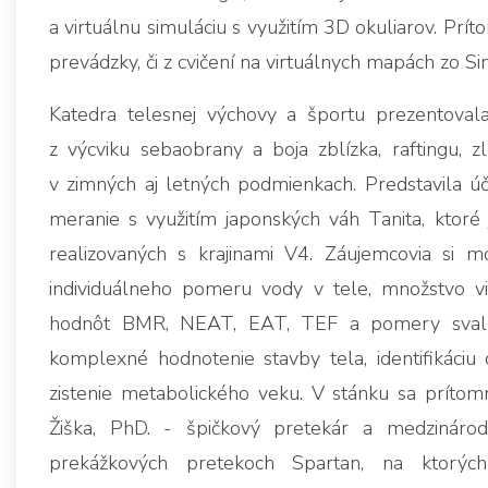
a virtuálnu simuláciu s využitím 3D okuliarov. Prít
prevádzky, či z cvičení na virtuálnych mapách zo S
Katedra telesnej výchovy a športu prezentovala
z výcviku sebaobrany a boja zblízka, raftingu, zl
v zimných aj letných podmienkach. Predstavila ú
meranie s využitím japonských váh Tanita, ktoré
realizovaných s krajinami V4. Záujemcovia si m
individuálneho pomeru vody v tele, množstvo v
hodnôt BMR, NEAT, EAT, TEF a pomery svalove
komplexné hodnotenie stavby tela, identifikáciu 
zistenie metabolického veku. V stánku sa príto
Žiška, PhD. - špičkový pretekár a medzináro
prekážkových pretekoch Spartan, na ktorýc