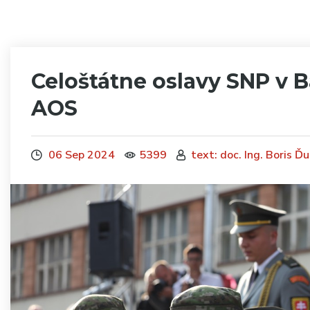
Celoštátne oslavy SNP v B
AOS
06 Sep 2024
5399
text: doc. Ing. Boris Ď