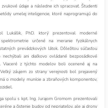
zvukové údaje a následne ich spracovať. Študenti
etódy umelej inteligencie, ktoré naprogramujú do
vol Lukášik, PhD. ktorý prezentoval moderné
j spektrometrie určené na meranie fyzikálnych
tatných prevádzkových látok. Dôležitou súčasťou
de nechýbali ani diaľkovo ovládané bezposádkové
. Viaceré z týchto modelov boli ocenené aj na
Veľký záujem zo strany verejnosti bol prejavený
ajmä o modely munície a zbraňových komponentov,
zidiel.
ga spolu s kpt. Ing. Jurajom Gromom prezentovali
réne a čistenie budov od nepriateľov, ale aj drony