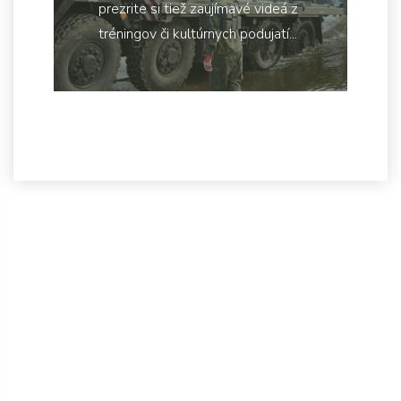
prezrite si tiež zaujímavé videá z
tréningov či kultúrnych podujatí...