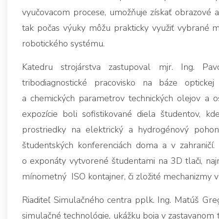
vyučovacom procese, umožňuje získať obrazové a 
tak počas výuky môžu prakticky využiť vybrané m
robotického systému.
Katedru strojárstva zastupoval mjr. Ing. Pa
tribodiagnostické pracovisko na báze opticke
a chemických parametrov technických olejov a os
expozície boli sofistikované diela študentov, k
prostriedky na elektrický a hydrogénový pohon
študentských konferenciách doma a v zahraničí. 
o exponáty vytvorené študentami na 3D tlači, n
mínometný ISO kontajner, či zložité mechanizmy vo
Riaditeľ Simulačného centra pplk. Ing. Matúš Gre
simulačné technológie, ukážku boja v zastavanom te