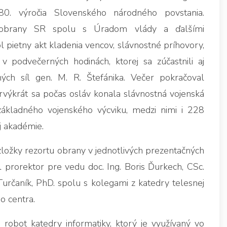
80. výročia Slovenského národného povstania.
vo obrany SR spolu s Úradom vlády a ďalšími
 pietny akt kladenia vencov, slávnostné príhovory,
v podvečerných hodinách, ktorej sa zúčastnili aj
ných síl gen. M. R. Štefánika. Večer pokračoval
ýkrát sa počas osláv konala slávnostná vojenská
základného vojenského výcviku, medzi nimi i 228
j akadémie.
ložky rezortu obrany v jednotlivých prezentačných
 prorektor pre vedu doc. Ing. Boris Ďurkech, CSc.
Turčaník, PhD. spolu s kolegami z katedry telesnej
o centra.
obot katedry informatiky, ktorý je využívaný vo