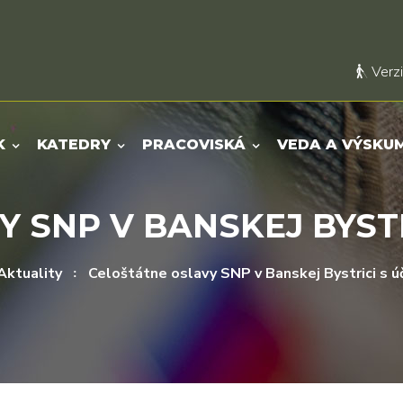
Verzi
K
KATEDRY
PRACOVISKÁ
VEDA A VÝSKU
 SNP V BANSKEJ BYST
Aktuality
Celoštátne oslavy SNP v Banskej Bystrici s 