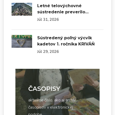
Letné telovýchovné
sústredenie preverilo…
Júl 31, 2026
Sústredený poľný výcvik
kadetov 1. ročníka KRIVÁŇ
Júl 29, 2026
ČASOPISY
aktuálne číslo, ako aj archív
časopisov v elektronickej
podobe...