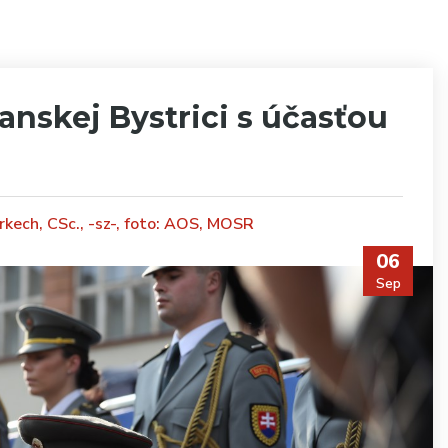
anskej Bystrici s účasťou
urkech, CSc., -sz-, foto: AOS, MOSR
06
Sep