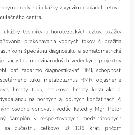
omným predviedli ukážky z výcviku riadiacich letovej
imulačného centra.
 ukážky techniky a horolezeckých uzlov, ukážky
aňovania, prekonávania vodných tokov, či prežitia
častníkom špeciálnu diagnostiku a somatometrické
 je súčasťou medzinárodných vedeckých projektov
ohli dať zadarmo diagnostikovať BMI, schopnosti
iscelárneho tuku, metabolizmus RMR, objasnenie
j hmoty, tuku, netukovej hmoty, kostí ako aj
dysbalancu na horných aj dolných končatinách, či
mným osobne venoval i vedúci katedry Mgr. Peter
dný šampión v rešpektovaných medzinárodných
h sa zúčastnil celkovo už 136 krát, pričom