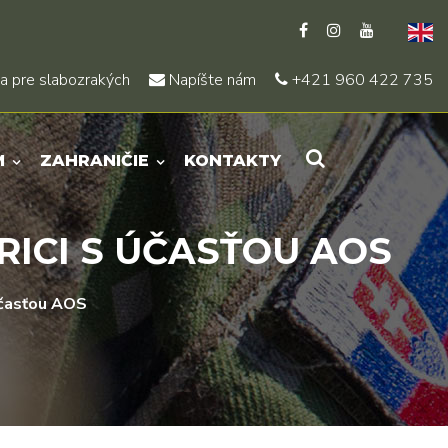
a pre slabozrakých
Napíšte nám
+421 960 422 735
M
ZAHRANIČIE
KONTAKTY
RICI S ÚČASŤOU AOS
účasťou AOS