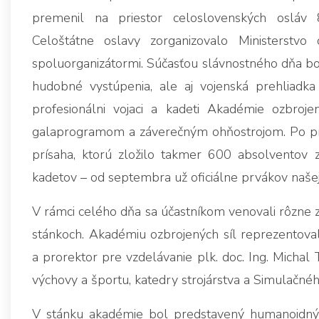
premenil na priestor celoslovenských osláv 
Celoštátne oslavy zorganizovalo Ministerst
spoluorganizátormi. Súčasťou slávnostného dňa bol
hudobné vystúpenia, ale aj vojenská prehliadka 
profesionálni vojaci a kadeti Akadémie ozbroje
galaprogramom a záverečným ohňostrojom. Po prv
prísaha, ktorú zložilo takmer 600 absolventov 
kadetov – od septembra už oficiálne prvákov naše
V rámci celého dňa sa účastníkom venovali rôzne z
stánkoch. Akadémiu ozbrojených síl reprezentoval
a prorektor pre vzdelávanie plk. doc. Ing. Michal 
výchovy a športu, katedry strojárstva a Simulačnéh
V stánku akadémie bol predstavený humanoidný r