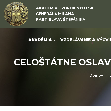
Rovno na obsah
Rovno na menu
AKADÉMIA OZBROJENÝCH SÍL
GENERÁLA MILANA
RASTISLAVA ŠTEFÁNIKA
AKADÉMIA
VZDELÁVANIE A VÝCVI
CELOŠTÁTNE OSLAVY
Domov