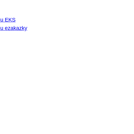
rmu EKS
mu ezakazky