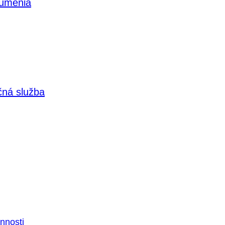
 umenia
čná služba
nnosti