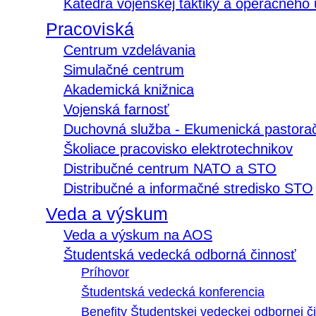
Katedra vojenskej taktiky a operačného
Pracoviská
Centrum vzdelávania
Simulačné centrum
Akademická knižnica
Vojenská farnosť
Duchovná služba - Ekumenická pastora
Školiace pracovisko elektrotechnikov
Distribučné centrum NATO a STO
Distribučné a informačné stredisko STO
Veda a výskum
Veda a výskum na AOS
Študentská vedecká odborná činnosť
Príhovor
Študentská vedecká konferencia
Benefity Študentskej vedeckej odbornej či