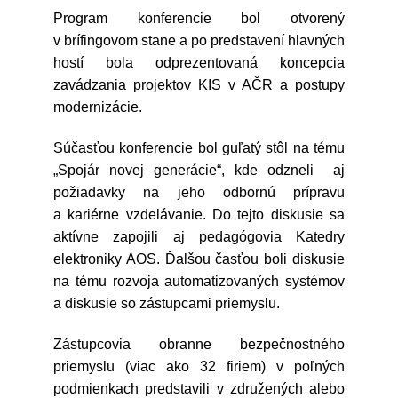
Program konferencie bol otvorený
v brífingovom stane a po predstavení hlavných
hostí bola odprezentovaná koncepcia
zavádzania projektov KIS v AČR a postupy
modernizácie.
Súčasťou konferencie bol guľatý stôl na tému
„Spojár novej generácie“, kde odzneli aj
požiadavky na jeho odbornú prípravu
a kariérne vzdelávanie. Do tejto diskusie sa
aktívne zapojili aj pedagógovia Katedry
elektroniky AOS. Ďalšou časťou boli diskusie
na tému rozvoja automatizovaných systémov
a diskusie so zástupcami priemyslu.
Zástupcovia obranne bezpečnostného
priemyslu (viac ako 32 firiem) v poľných
podmienkach predstavili v združených alebo