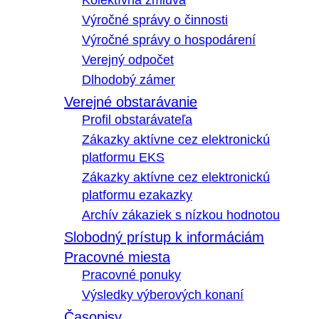
Kolektívna zmluva
Výročné správy o činnosti
Výročné správy o hospodárení
Verejný odpočet
Dlhodobý zámer
Verejné obstarávanie
Profil obstarávateľa
Zákazky aktívne cez elektronickú
platformu EKS
Zákazky aktívne cez elektronickú
platformu ezakazky
Archív zákaziek s nízkou hodnotou
Slobodný prístup k informáciám
Pracovné miesta
Pracovné ponuky
Výsledky výberových konaní
Časopisy