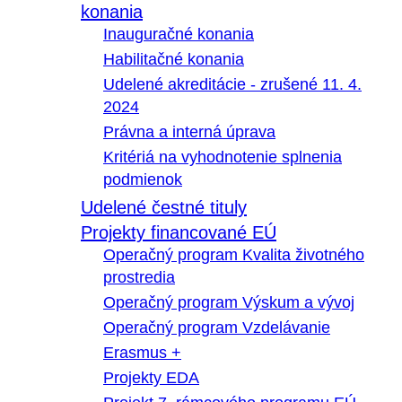
konania
Inauguračné konania
Habilitačné konania
Udelené akreditácie - zrušené 11. 4.
2024
Právna a interná úprava
Kritériá na vyhodnotenie splnenia
podmienok
Udelené čestné tituly
Projekty financované EÚ
Operačný program Kvalita životného
prostredia
Operačný program Výskum a vývoj
Operačný program Vzdelávanie
Erasmus +
Projekty EDA