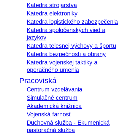
Katedra strojárstva
Katedra elektroniky
Katedra logistického zabezpečenia
Katedra spoločenských vied a
jazykov
Katedra telesnej výchovy a športu
Katedra bezpečnosti a obrany
Katedra vojenskej taktiky a
operačného umenia
Pracoviská
Centrum vzdelávania
Simulačné centrum
Akademická knižnica
Vojenská farnosť
Duchovná služba - Ekumenická
pastoračná služba