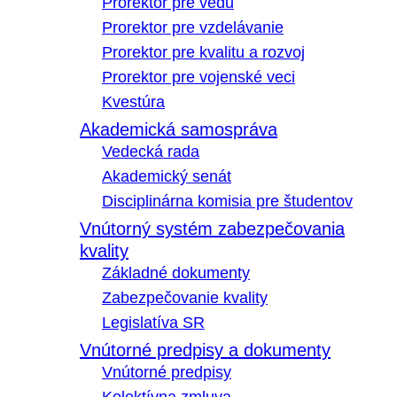
Prorektor pre vedu
Prorektor pre vzdelávanie
Prorektor pre kvalitu a rozvoj
Prorektor pre vojenské veci
Kvestúra
Akademická samospráva
Vedecká rada
Akademický senát
Disciplinárna komisia pre študentov
Vnútorný systém zabezpečovania
kvality
Základné dokumenty
Zabezpečovanie kvality
Legislatíva SR
Vnútorné predpisy a dokumenty
Vnútorné predpisy