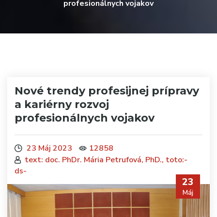
profesionálnych vojakov
Nové trendy profesijnej prípravy
a kariérny rozvoj
profesionálnych vojakov
23 Máj 2023
12858
text: doc. PhDr. Mária Petrufová, PhD., toto:-
ds-
23
Máj