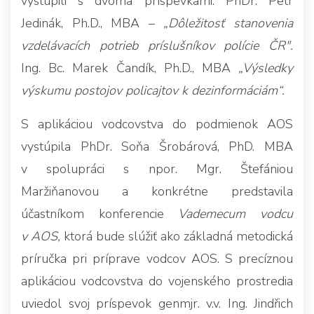
vystúpili s dvoma príspevkami: PhDr. Petr
Jedinák, Ph.D., MBA –
„Dôležitosť stanovenia
vzdelávacích potrieb príslušníkov polície ČR".
Ing. Bc. Marek Čandík, Ph.D., MBA
„Výsledky
výskumu postojov policajtov k dezinformáciám“.
S aplikáciou vodcovstva do podmienok AOS
vystúpila PhDr. Soňa Šrobárová, PhD. MBA
v spolupráci s npor. Mgr. Štefániou
Maržiňanovou a konkrétne predstavila
účastníkom konferencie
Vademecum vodcu
v AOS,
ktorá bude slúžiť ako základná metodická
príručka pri príprave vodcov AOS. S precíznou
aplikáciou vodcovstva do vojenského prostredia
uviedol svoj príspevok genmjr. v.v. Ing. Jindřich