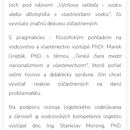
Joch pod názvom
„Výchova veliteľa – vodcu
alebo dôstojníka s vlastnosťami vodcu“,
čo
vyvolalo značnú diskusiu zúčastnených.
S pragmaticko - filozofickým pohľadom na
vodcovstvo a vlastenectvo vystúpil PhDr. Marek
Grejták, PhD., s témou
„Tenká čiara medzi
nacionalizmom a vlastenectvom",
ktoré poňal
veľmi tvorivo a didakticky správne, čím chcel
vyvolať reakcie zúčastnených na danú
problematiku.
Na podporu rozvoja logistického vzdelávania
a zároveň aj vodcovských kompetencii logistov
vystúpil doc. Ing. Stanislav Morong, PhD.