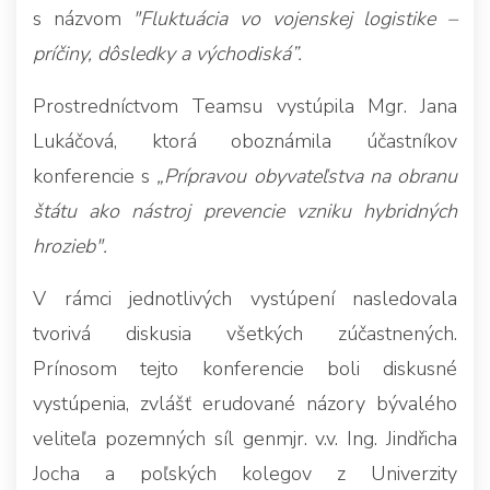
s názvom
"Fluktuácia vo vojenskej logistike –
príčiny, dôsledky a východiská”.
Prostredníctvom Teamsu vystúpila Mgr. Jana
Lukáčová, ktorá oboznámila účastníkov
konferencie s
„Prípravou obyvateľstva na obranu
štátu ako nástroj prevencie vzniku hybridných
hrozieb".
V rámci jednotlivých vystúpení nasledovala
tvorivá diskusia všetkých zúčastnených.
Prínosom tejto konferencie boli diskusné
vystúpenia, zvlášť erudované názory bývalého
veliteľa pozemných síl genmjr. v.v. Ing. Jindřicha
Jocha a poľských kolegov z Univerzity