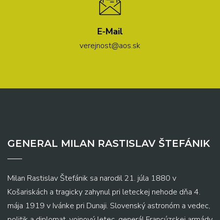
E-Mail
verejnost@aos.sk
GENERAL MILAN RASTISLAV ŠTEFÁNIK
Milan Rastislav Štefánik sa narodil 21. júla 1880 v
Košariskách a tragicky zahynul pri leteckej nehode dňa 4.
mája 1919 v Ivánke pri Dunaji. Slovenský astronóm a vedec,
politik a diplomat, vojnový letec, generál Francúzskej armády