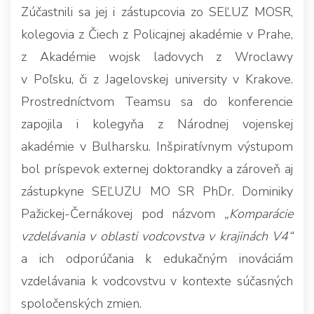
Zúčastnili sa jej i zástupcovia zo SEĽUZ MOSR,
kolegovia z Čiech z Policajnej akadémie v Prahe,
z Akadémie wojsk ladovych z Wroclawy
v Poľsku, či z Jagelovskej university v Krakove.
Prostredníctvom Teamsu sa do konferencie
zapojila i kolegyňa z Národnej vojenskej
akadémie v Bulharsku. Inšpiratívnym výstupom
bol príspevok externej doktorandky a zároveň aj
zástupkyne SEĽUZU MO SR PhDr. Dominiky
Pažickej-Černákovej pod názvom
„Komparácie
vzdelávania v oblasti vodcovstva v krajinách V4“
a ich odporúčania k edukačným inováciám
vzdelávania k vodcovstvu v kontexte súčasných
spoločenských zmien.