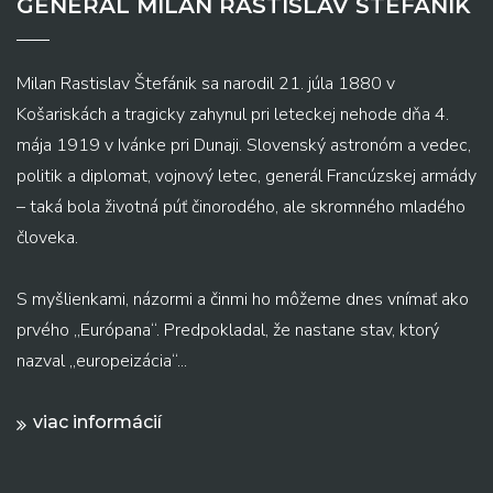
GENERAL MILAN RASTISLAV ŠTEFÁNIK
Milan Rastislav Štefánik sa narodil 21. júla 1880 v
Košariskách a tragicky zahynul pri leteckej nehode dňa 4.
mája 1919 v Ivánke pri Dunaji. Slovenský astronóm a vedec,
politik a diplomat, vojnový letec, generál Francúzskej armády
– taká bola životná púť činorodého, ale skromného mladého
človeka.
S myšlienkami, názormi a činmi ho môžeme dnes vnímať ako
prvého „Európana“. Predpokladal, že nastane stav, ktorý
nazval „europeizácia“...
viac informácií