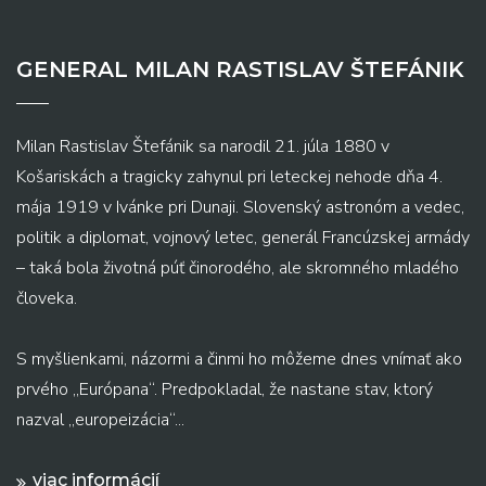
GENERAL MILAN RASTISLAV ŠTEFÁNIK
Milan Rastislav Štefánik sa narodil 21. júla 1880 v
Košariskách a tragicky zahynul pri leteckej nehode dňa 4.
mája 1919 v Ivánke pri Dunaji. Slovenský astronóm a vedec,
politik a diplomat, vojnový letec, generál Francúzskej armády
– taká bola životná púť činorodého, ale skromného mladého
človeka.
S myšlienkami, názormi a činmi ho môžeme dnes vnímať ako
prvého „Európana“. Predpokladal, že nastane stav, ktorý
nazval „europeizácia“...
viac informácií