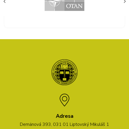
Adresa
Demänová 393, 031 01 Liptovský Mikuláš 1