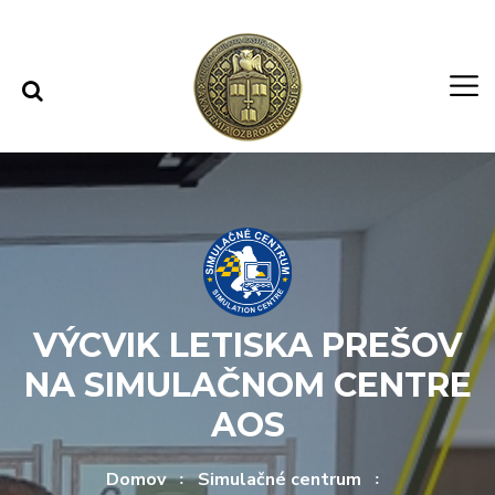
Rovno na obsah
Rovno na menu
VÝCVIK LETISKA PREŠOV
NA SIMULAČNOM CENTRE
AOS
Domov
Simulačné centrum