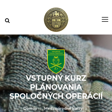
Rovno na obsah
Rovno na menu
VSTUPNÝ KURZ
PLÁNOVANIA
SPOLOČNÝCH OPERÁCIÍ
Domov
Medzinárodné kurzy