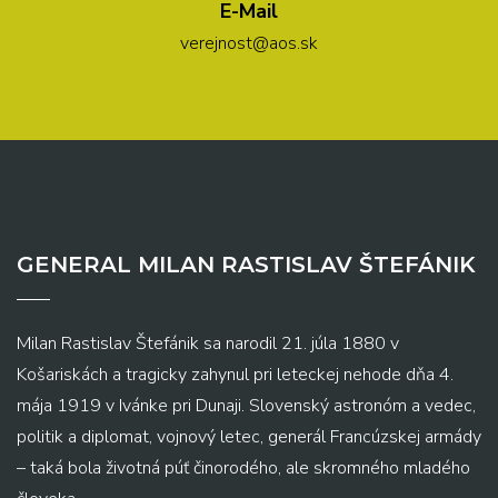
E-Mail
verejnost@aos.sk
GENERAL MILAN RASTISLAV ŠTEFÁNIK
Milan Rastislav Štefánik sa narodil 21. júla 1880 v
Košariskách a tragicky zahynul pri leteckej nehode dňa 4.
mája 1919 v Ivánke pri Dunaji. Slovenský astronóm a vedec,
politik a diplomat, vojnový letec, generál Francúzskej armády
– taká bola životná púť činorodého, ale skromného mladého