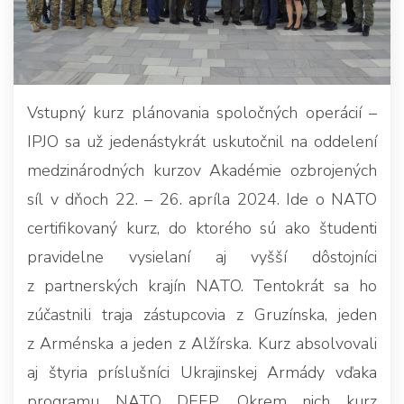
Vstupný kurz plánovania spoločných operácií –
IPJO sa už jedenástykrát uskutočnil na oddelení
medzinárodných kurzov Akadémie ozbrojených
síl v dňoch 22. – 26. apríla 2024. Ide o NATO
certifikovaný kurz, do ktorého sú ako študenti
pravidelne vysielaní aj vyšší dôstojníci
z partnerských krajín NATO. Tentokrát sa ho
zúčastnili traja zástupcovia z Gruzínska, jeden
z Arménska a jeden z Alžírska. Kurz absolvovali
aj štyria príslušníci Ukrajinskej Armády vďaka
programu NATO DEEP. Okrem nich kurz