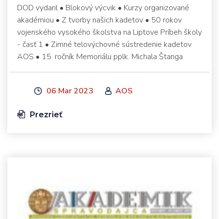
DOD vydaril • Blokový výcvik • Kurzy organizované
akadémiou • Z tvorby našich kadetov • 50 rokov
vojenského vysokého školstva na Liptove Príbeh školy
- časť 1 • Zimné telovýchovné sústredenie kadetov
AOS • 15. ročník Memoriálu pplk. Michala Štanga
06 Mar 2023
AOS
Prezrieť