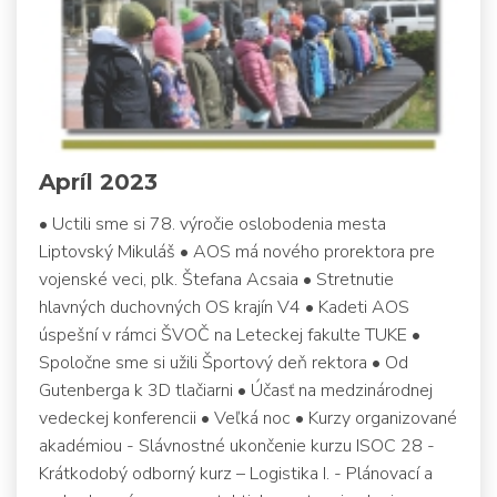
Apríl 2023
• Uctili sme si 78. výročie oslobodenia mesta
Liptovský Mikuláš • AOS má nového prorektora pre
vojenské veci, plk. Štefana Acsaia • Stretnutie
hlavných duchovných OS krajín V4 • Kadeti AOS
úspešní v rámci ŠVOČ na Leteckej fakulte TUKE •
Spoločne sme si užili Športový deň rektora • Od
Gutenberga k 3D tlačiarni • Účasť na medzinárodnej
vedeckej konferencii • Veľká noc • Kurzy organizované
akadémiou - Slávnostné ukončenie kurzu ISOC 28 -
Krátkodobý odborný kurz – Logistika I. - Plánovací a