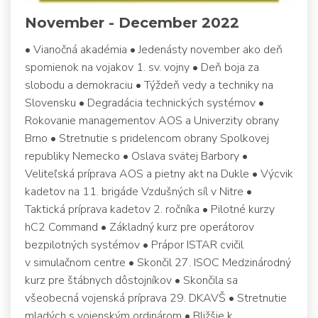
November - December 2022
• Vianočná akadémia • Jedenásty november ako deň
spomienok na vojakov 1. sv. vojny • Deň boja za
slobodu a demokraciu • Týždeň vedy a techniky na
Slovensku • Degradácia technických systémov •
Rokovanie managementov AOS a Univerzity obrany
Brno • Stretnutie s pridelencom obrany Spolkovej
republiky Nemecko • Oslava svätej Barbory •
Veliteľská príprava AOS a pietny akt na Dukle • Výcvik
kadetov na 11. brigáde Vzdušných síl v Nitre •
Taktická príprava kadetov 2. ročníka • Pilotné kurzy
hC2 Command • Základný kurz pre operátorov
bezpilotných systémov • Prápor ISTAR cvičil
v simulačnom centre • Skončil 27. ISOC Medzinárodný
kurz pre štábnych dôstojníkov • Skončila sa
všeobecná vojenská príprava 29. DKAVŠ • Stretnutie
mladých s vojenským ordinárom • Bližšie k