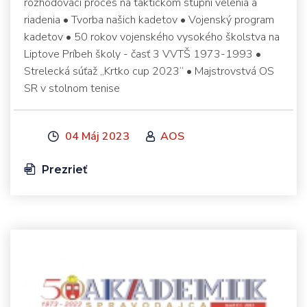
rozhodovací proces na taktickom stupni velenia a
riadenia • Tvorba našich kadetov • Vojenský program
kadetov • 50 rokov vojenského vysokého školstva na
Liptove Príbeh školy - časť 3 VVTŠ 1973-1993 •
Strelecká súťaž „Krtko cup 2023“ • Majstrovstvá OS
SR v stolnom tenise
04 Máj 2023
AOS
Prezrieť