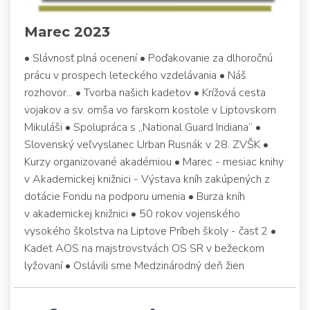
Marec 2023
• Slávnosť plná ocenení • Poďakovanie za dlhoročnú
prácu v prospech leteckého vzdelávania • Náš
rozhovor... • Tvorba našich kadetov • Krížová cesta
vojakov a sv. omša vo farskom kostole v Liptovskom
Mikuláši • Spolupráca s „National Guard Indiana“ •
Slovenský veľvyslanec Urban Rusnák v 28. ZVŠK •
Kurzy organizované akadémiou • Marec - mesiac knihy
v Akademickej knižnici - Výstava kníh zakúpených z
dotácie Fondu na podporu umenia • Burza kníh
v akademickej knižnici • 50 rokov vojenského
vysokého školstva na Liptove Príbeh školy - časť 2 •
Kadet AOS na majstrovstvách OS SR v bežeckom
lyžovaní • Oslávili sme Medzinárodný deň žien