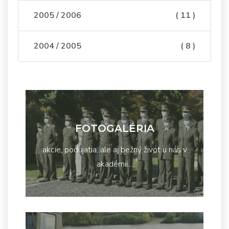
2005 / 2006
( 11 )
2004 / 2005
( 8 )
FOTOGALÉRIA
akcie, podujatia, ale aj bežný život u nás v
akadémii...