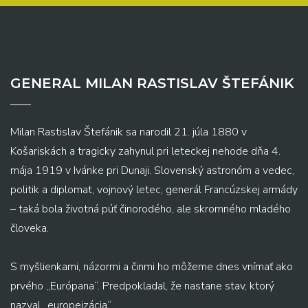
GENERAL MILAN RASTISLAV ŠTEFÁNIK
Milan Rastislav Štefánik sa narodil 21. júla 1880 v
Košariskách a tragicky zahynul pri leteckej nehode dňa 4.
mája 1919 v Ivánke pri Dunaji. Slovenský astronóm a vedec,
politik a diplomat, vojnový letec, generál Francúzskej armády
– taká bola životná púť činorodého, ale skromného mladého
človeka.
S myšlienkami, názormi a činmi ho môžeme dnes vnímať ako
prvého „Európana“. Predpokladal, že nastane stav, ktorý
nazval „europeizácia“...