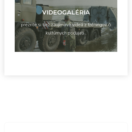
VIDEOGALÉRIA
prezrite si tiež zaujímavé videá z tréningov či
kultúrnych podujatí...