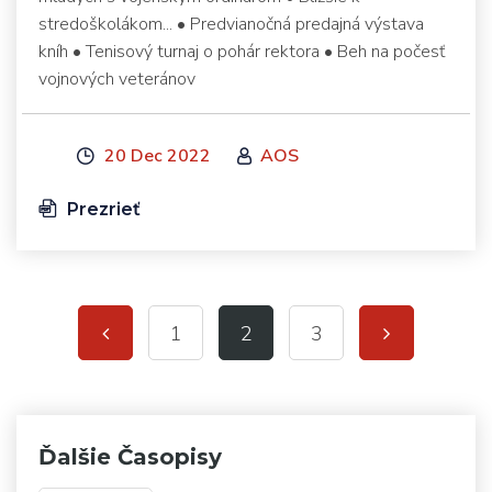
stredoškolákom... • Predvianočná predajná výstava
kníh • Tenisový turnaj o pohár rektora • Beh na počesť
vojnových veteránov
20 Dec 2022
AOS
Prezrieť
1
2
3
Ďalšie Časopisy