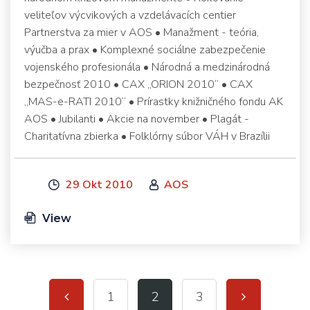
veliteľov výcvikových a vzdelávacích centier
Partnerstva za mier v AOS • Manažment - teória,
výučba a prax • Komplexné sociálne zabezpečenie
vojenského profesionála • Národná a medzinárodná
bezpečnosť 2010 • CAX „ORION 2010“ • CAX
„MAS-e-RATI 2010“ • Prírastky knižničného fondu AK
AOS • Jubilanti • Akcie na november • Plagát -
Charitatívna zbierka • Folklórny súbor VÁH v Brazílii
29 Okt 2010
AOS
View
1
2
3