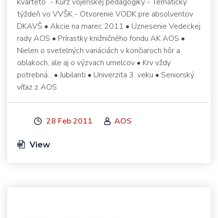
kvarteto“ - Kurz vojenskej pedagogiky - Tematický
týždeň vo VVŠK - Otvorenie VODK pre absolventov
DKAVŠ • Akcie na marec 2011 • Uznesenie Vedeckej
rady AOS • Prírastky knižničného fondu AK AOS •
Nielen o svetelných variáciách v končiaroch hôr a
oblakoch, ale aj o výzvach umelcov • Krv vždy
potrebná... • Jubilanti • Univerzita 3. veku • Seniorský
víťaz z AOS
28 Feb 2011
AOS
View