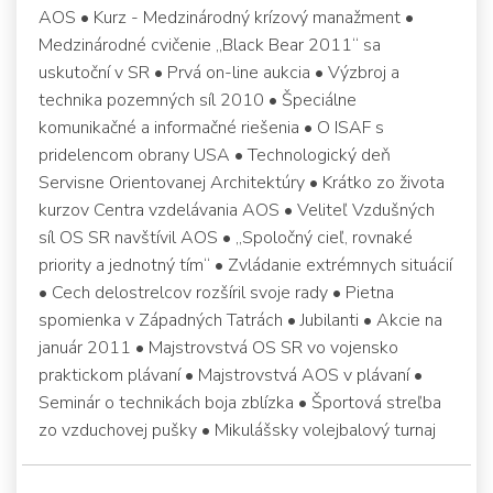
AOS • Kurz - Medzinárodný krízový manažment •
Medzinárodné cvičenie „Black Bear 2011“ sa
uskutoční v SR • Prvá on-line aukcia • Výzbroj a
technika pozemných síl 2010 • Špeciálne
komunikačné a informačné riešenia • O ISAF s
pridelencom obrany USA • Technologický deň
Servisne Orientovanej Architektúry • Krátko zo života
kurzov Centra vzdelávania AOS • Veliteľ Vzdušných
síl OS SR navštívil AOS • „Spoločný cieľ, rovnaké
priority a jednotný tím“ • Zvládanie extrémnych situácií
• Cech delostrelcov rozšíril svoje rady • Pietna
spomienka v Západných Tatrách • Jubilanti • Akcie na
január 2011 • Majstrovstvá OS SR vo vojensko
praktickom plávaní • Majstrovstvá AOS v plávaní •
Seminár o technikách boja zblízka • Športová streľba
zo vzduchovej pušky • Mikulášsky volejbalový turnaj