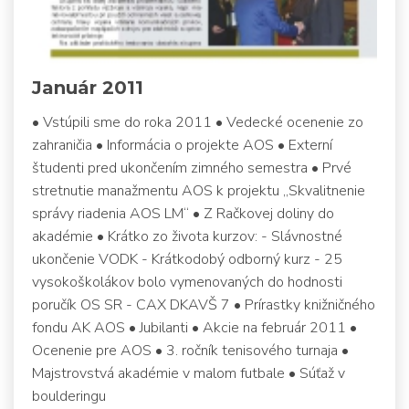
Január 2011
• Vstúpili sme do roka 2011 • Vedecké ocenenie zo
zahraničia • Informácia o projekte AOS • Externí
študenti pred ukončením zimného semestra • Prvé
stretnutie manažmentu AOS k projektu „Skvalitnenie
správy riadenia AOS LM“ • Z Račkovej doliny do
akadémie • Krátko zo života kurzov: - Slávnostné
ukončenie VODK - Krátkodobý odborný kurz - 25
vysokoškolákov bolo vymenovaných do hodnosti
poručík OS SR - CAX DKAVŠ 7 • Prírastky knižničného
fondu AK AOS • Jubilanti • Akcie na február 2011 •
Ocenenie pre AOS • 3. ročník tenisového turnaja •
Majstrovstvá akadémie v malom futbale • Súťaž v
boulderingu