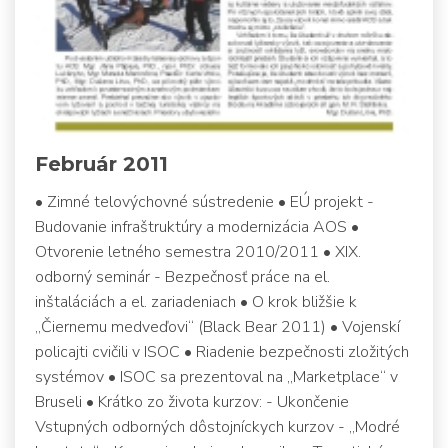
Február 2011
• Zimné telovýchovné sústredenie • EÚ projekt -
Budovanie infraštruktúry a modernizácia AOS •
Otvorenie letného semestra 2010/2011 • XIX.
odborný seminár - Bezpečnosť práce na el.
inštaláciách a el. zariadeniach • O krok bližšie k
„Čiernemu medveďovi“ (Black Bear 2011) • Vojenskí
policajti cvičili v ISOC • Riadenie bezpečnosti zložitých
systémov • ISOC sa prezentoval na „Marketplace“ v
Bruseli • Krátko zo života kurzov: - Ukončenie
Vstupných odborných dôstojníckych kurzov - „Modré